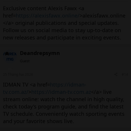
Vốn khởi đầu linh hoạt:
Bạn không cần có
Exclusive content Alexis Fawx <a
hàng tỷ đồng như bất động sản. Chỉ với vài
href=
https://alexisfawx.online/
>alexisfawx.online
triệu đồng, bạn đã có thể sở hữu cổ phiếu
</a> original publications and special updates.
của những doanh nghiệp hàng đầu Việt Nam.
Follow us on social media to stay up-to-date on
new releases and participate in exciting events.
2. Các thuật ngữ "sống còn" nhà
đầu tư F0 cần biết​
Deandrepsymn
Guest
Để không bị bỡ ngỡ khi nhìn vào bảng điện, bạn
cần nắm vững các thuật ngữ sau:
25 Tháng hai 2026
#14
IDMAN TV <a href=
https://idman-
Cổ phiếu:
Loại chứng khoán xác nhận quyền
tv.com.az/
>
https://idman-tv.com.az
</a> live
sở hữu trong một công ty.
stream online: watch the channel in high quality,
Trái phiếu:
Chứng chỉ xác nhận nghĩa vụ nợ
check today's program guide, and find the latest
của doanh nghiệp hoặc chính phủ đối với
TV schedule. Conveniently watch sporting events
người nắm giữ.
and your favorite shows live.
VN-Index:
Chỉ số thể hiện xu hướng biến