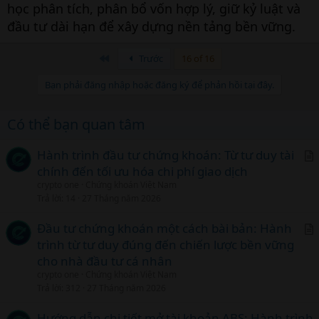
học phân tích, phân bổ vốn hợp lý, giữ kỷ luật và
đầu tư dài hạn để xây dựng nền tảng bền vững.
Đầu
Trước
16 of 16
Bạn phải đăng nhập hoặc đăng ký để phản hồi tại đây.
Có thể bạn quan tâm
Hành trình đầu tư chứng khoán: Từ tư duy tài
chính đến tối ưu hóa chi phí giao dịch
r
crypto one
Chứng khoán Việt Nam
t
Trả lời
14
27 Tháng năm 2026
i
c
Đầu tư chứng khoán một cách bài bản: Hành
l
trình từ tư duy đúng đến chiến lược bền vững
r
cho nhà đầu tư cá nhân
t
crypto one
Chứng khoán Việt Nam
i
Trả lời
312
27 Tháng năm 2026
c
l
Hướng dẫn chi tiết mở tài khoản ABS: Hành trình