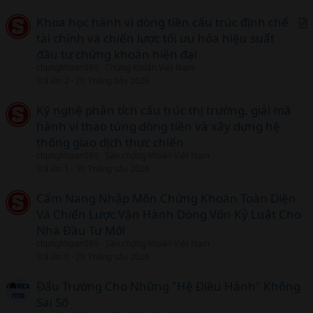
l
Khoa học hành vi dòng tiền cấu trúc định chế
tài chính và chiến lược tối ưu hóa hiệu suất
r
đầu tư chứng khoán hiện đại
t
chungkhoan360
Chứng khoán Việt Nam
i
Trả lời
2
20 Tháng bảy 2026
c
l
Kỹ nghệ phân tích cấu trúc thị trường, giải mã
hành vi thao túng dòng tiền và xây dựng hệ
thống giao dịch thực chiến
chungkhoan360
Sàn chứng khoán Việt Nam
Trả lời
1
30 Tháng sáu 2026
Cẩm Nang Nhập Môn Chứng Khoán Toàn Diện
Và Chiến Lược Vận Hành Dòng Vốn Kỷ Luật Cho
Nhà Đầu Tư Mới
chungkhoan360
Sàn chứng khoán Việt Nam
Trả lời
0
29 Tháng sáu 2026
Đấu Trường Cho Những "Hệ Điều Hành" Không
Sai Số