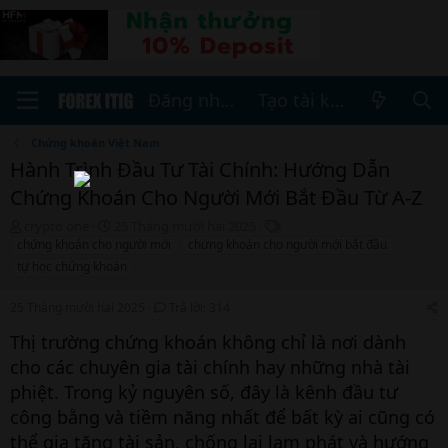
Đăng nhập
Tạo tài khoản
Chứng khoán Việt Nam
Hành Trình Đầu Tư Tài Chính: Hướng Dẫn
Chứng Khoán Cho Người Mới Bắt Đầu Từ A-Z
T
N
T
crypto one
25 Tháng mười hai 2025
h
g
h
chứng khoán cho người mới
chứng khoán cho người mới bắt đầu
r
à
ẻ
tự học chứng khoán
e
y
a
b
25 Tháng mười hai 2025
Trả lời: 314
d
ắ
s
t
Thị trường chứng khoán không chỉ là nơi dành
t
đ
cho các chuyên gia tài chính hay những nhà tài
a
ầ
r
u
phiệt. Trong kỷ nguyên số, đây là kênh đầu tư
t
công bằng và tiềm năng nhất để bất kỳ ai cũng có
e
thể gia tăng tài sản, chống lại lạm phát và hướng
r