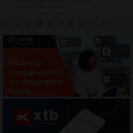
ductaibinhthuong
Sàn chứng khoán Việt Nam
Trả lời
0
21 Tháng năm 2026
Facebook
Twitter
Reddit
Pinterest
Tumblr
WhatsApp
Email
Link
Chia sẻ: