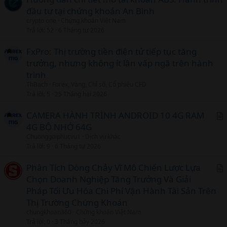
đầu tư tại chứng khoán An Bình
crypto one
Chứng khoán Việt Nam
Trả lời
52
6 Tháng tư 2026
FxPro: Thị trường tiền điện tử tiếp tục tăng
trưởng, nhưng không ít lần vấp ngã trên hành
trình
ThBach
Forex, Vàng, Chỉ số, Cổ phiếu CFD
Trả lời
5
25 Tháng hai 2026
CAMERA HÀNH TRÌNH ANDROID 10 4G RAM
4G BỘ NHỚ 64G
r
Chuonggoiphucvu1
Dịch vụ khác
t
Trả lời
9
6 Tháng tư 2026
i
c
Phân Tích Dòng Chảy Vĩ Mô Chiến Lược Lựa
l
Chọn Doanh Nghiệp Tăng Trưởng Và Giải
r
Pháp Tối Ưu Hóa Chi Phí Vận Hành Tài Sản Trên
t
Thị Trường Chứng Khoán
i
chungkhoan360
Chứng khoán Việt Nam
c
Trả lời
0
3 Tháng bảy 2026