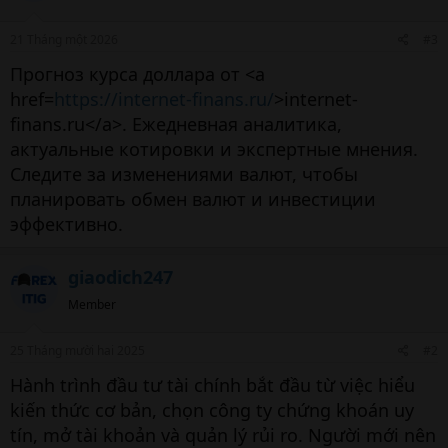
Thị trường chứng khoán Việt Nam vẫn còn rất
21 Tháng một 2026
#3
nhiều dư địa tăng trưởng trong thập kỷ tới. Nếu
bạn bắt đầu học
chứng khoán cho người mới
Прогноз курса доллара от <a
bắt đầu
ngay từ bây giờ với một thái độ nghiêm
href=
https://internet-finans.ru/
>internet-
túc, cánh cửa tự do tài chính chắc chắn sẽ mở ra
finans.ru</a>. Ежедневная аналитика,
với bạn.
актуальные котировки и экспертные мнения.
Следите за изменениями валют, чтобы
планировать обмен валют и инвестиции
эффективно.
giaodich247
Member
25 Tháng mười hai 2025
#2
Hành trình đầu tư tài chính bắt đầu từ việc hiểu
kiến thức cơ bản, chọn công ty chứng khoán uy
tín, mở tài khoản và quản lý rủi ro. Người mới nên