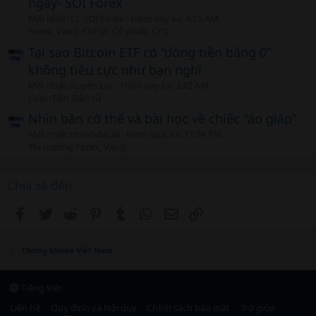
ngày- SOI Forex
Mới nhất: CL SOI Forex
Hôm nay lúc 4:15 AM
Forex, Vàng, Chỉ số, Cổ phiếu CFD
Tại sao Bitcoin ETF có “dòng tiền bằng 0”
không tiêu cực như bạn nghĩ
Mới nhất: Xuyên Lục
Hôm nay lúc 3:42 AM
Coin -Tiền điện tử
Nhìn bàn cờ thế và bài học về chiếc "áo giáp"
Mới nhất: thanhdat36
Hôm qua, lúc 11:34 PM
Thị trường Forex, Vàng
Chia sẻ đến
Facebook
Twitter
Reddit
Pinterest
Tumblr
WhatsApp
Email
Link
Chứng khoán Việt Nam
Tiếng Việt
Liên hệ
Quy định và Nội quy
Chính sách bảo mật
Trợ giúp