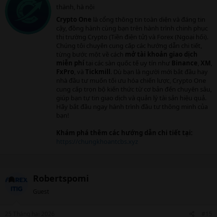
(như FPT, Hòa Phát, hay Vietcombank), bạn đang
thành, hà nội
i
trở thành một cổ đông – người chủ sở hữu một
t
Crypto One
là cổng thông tin toàn diện và đáng tin
t
phần doanh nghiệp đó.
cậy, đồng hành cùng bạn trên hành trình chinh phục
e
thị trường Crypto (Tiền điện tử) và Forex (Ngoại hối).
n
Chúng tôi chuyên cung cấp các hướng dẫn chi tiết,
b
từng bước một về cách
mở tài khoản giao dịch
1.2. Sức hấp dẫn của thị trường chứng
y
miễn phí
tại các sàn quốc tế uy tín như
Binance
,
XM
,
khoán​
FxPro
, và
Tickmill
. Dù bạn là người mới bắt đầu hay
nhà đầu tư muốn tối ưu hóa chiến lược, Crypto One
So với gửi tiết kiệm ngân hàng hay mua vàng,
cung cấp trọn bộ kiến thức từ cơ bản đến chuyên sâu,
giúp bạn tự tin giao dịch và quản lý tài sản hiệu quả.
chứng khoán mang lại những lợi ích vượt trội:
Hãy bắt đầu ngay hành trình đầu tư thông minh của
bạn!
Khám phá thêm các hướng dẫn chi tiết tại:
Lợi nhuận kép:
Khả năng sinh lời từ sự tăng
https://chungkhoantcbs.xyz
giá cổ phiếu và cổ tức tiền mặt có thể tạo ra
khối tài sản khổng lồ sau 10-20 năm.
Tính thanh khoản cao:
Bạn có thể chuyển
Robertspomi
đổi cổ phiếu thành tiền mặt nhanh chóng
Guest
(T+2) chỉ bằng vài thao tác trên ứng dụng
điện thoại.
25 Tháng hai 2026
#15