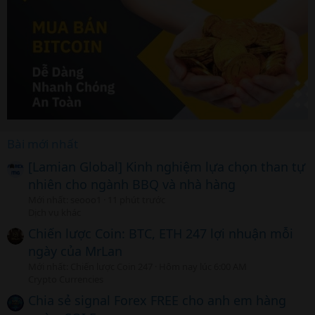
Bài mới nhất
[Lamian Global] Kinh nghiệm lựa chọn than tự
nhiên cho ngành BBQ và nhà hàng
Mới nhất: seooo1
11 phút trước
Dịch vụ khác
Chiến lược Coin: BTC, ETH 247 lợi nhuận mỗi
ngày của MrLan
Mới nhất: Chiến lược Coin 247
Hôm nay lúc 6:00 AM
Crypto Currencies
Chia sẻ signal Forex FREE cho anh em hàng