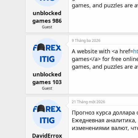
games, and puzzles are av
unblocked
games 986
Guest
9 Tháng ba 2026
A website with <a href=
h
games</a> for free onlin
games, and puzzles are av
unblocked
games 103
Guest
21 Tháng một 2026
Прогноз курса доллара о
Ежедневная аналитика,
изменениями валют, чт
DavidErrox