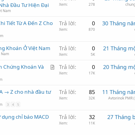
Nhà Đầu Tư Hiện Đại
Xem
278
chun
ệt Nam
hi Tiết Từ A Đến Z Cho
Trả lời
0
30 Tháng nă
Xem
870
am
ng Khoán Ở Việt Nam
Trả lời
0
21 Tháng mộ
t Nam
Xem
5K
A
ản Chứng Khoán Và
Trả lời
0
20 Tháng mộ
r
Xem
17K
am
t
i
 A → Z cho nhà đầu tư
Trả lời
85
11 Tháng nă
c
Xem
32K
Avtorinok PMR (
l
am
3
4
5
e
sử dụng chỉ báo MACD
Trả lời
32
27 Tháng 
Xem
11K