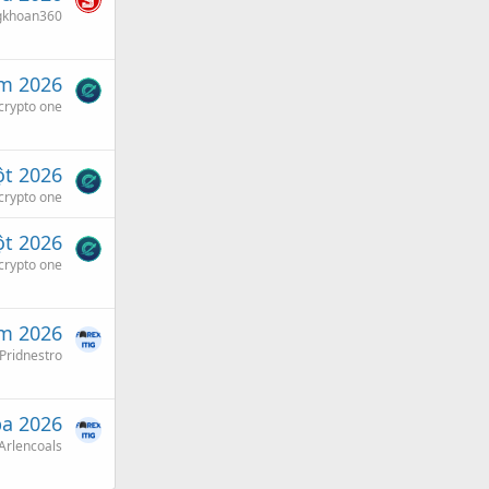
gkhoan360
m 2026
crypto one
t 2026
crypto one
t 2026
crypto one
m 2026
Pridnestro
ba 2026
Arlencoals