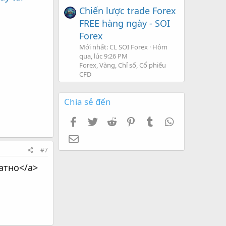
Chiến lược trade Forex
FREE hàng ngày - SOI
Forex
Mới nhất: CL SOI Forex
Hôm
qua, lúc 9:26 PM
Forex, Vàng, Chỉ số, Cổ phiếu
CFD
Chia sẻ đến
Facebook
Twitter
Reddit
Pinterest
Tumblr
WhatsApp
Email
#7
атно</a>