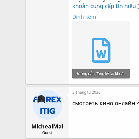
khoản cung cấp tín hiệu (
Đính kèm
Hướng dẫn đăng ký tài khoản Follower trên Tickmill để sao chép giao dịch.docx
659.2 KB · Xem: 80
3 Tháng tư 2026
смотреть кино онлайн <
MichealMal
Guest