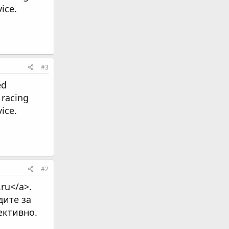
ice.
#3
ed
 racing
ice.
#2
.ru</a>.
дите за
ективно.