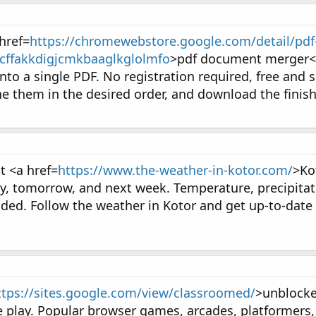
href=
https://chromewebstore.google.com/detail/pdf
cffakkdigjcmkbaaglkglolmfo
>pdf document merger</
into a single PDF. No registration required, free and 
ne them in the desired order, and download the finis
t <a href=
https://www.the-weather-in-kotor.com/
>Ko
, tomorrow, and next week. Temperature, precipitat
luded. Follow the weather in Kotor and get up-to-dat
ttps://sites.google.com/view/classroomed/
>unblock
e play. Popular browser games, arcades, platformers,