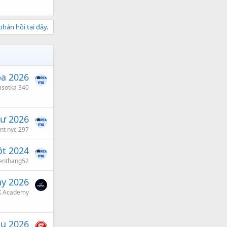
hản hồi tại đây.
ba 2026
asotka 340
tư 2026
ent nyc 297
t 2024
enthang52
ảy 2026
 Academy
áu 2026