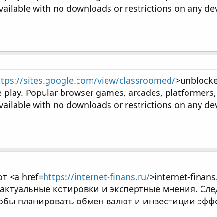
ailable with no downloads or restrictions on any dev
ttps://sites.google.com/view/classroomed/
>unblock
e play. Popular browser games, arcades, platformers,
ailable with no downloads or restrictions on any dev
т <a href=
https://internet-finans.ru/
>internet-finans
 актуальные котировки и экспертные мнения. Сле
обы планировать обмен валют и инвестиции эфф