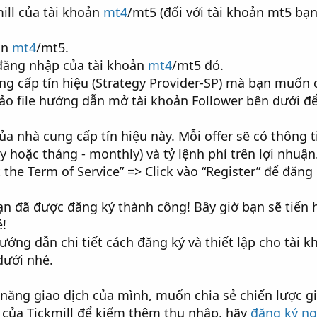
ill của tài khoản
mt4
/mt5 (đối với tài khoản mt5 bạ
ản
mt4
/mt5.
đăng nhập của tài khoản
mt4
/mt5 đó.
g cấp tín hiệu (Strategy Provider-SP) mà bạn muốn 
ảo file hướng dẫn mở tài khoản Follower bên dưới để
ủa nhà cung cấp tín hiệu này. Mỗi offer sẽ có thông t
ly hoặc tháng - monthly) và tỷ lệnh phí trên lợi nhuận
 the Term of Service” => Click vào “Register” để đăng 
ạn đã được đăng ký thành công! Bây giờ bạn sẽ tiến 
é!
ướng dẫn chi tiết cách đăng ký và thiết lập cho tài k
dưới nhé.
 năng giao dịch của mình, muốn chia sẻ chiến lược g
 của Tickmill để kiếm thêm thu nhập, hãy
đăng ký ng