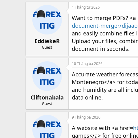
1 Tháng tư 2026
Want to merge PDFs? <a 
document-merger/dijaao
and easily combine files 
EddiekeR
Upload your files, combi
Guest
document in seconds.
10 Tháng ba 2026
Accurate weather forecas
Montenegro</a> for today
and humidity are all inc
Cliftonabala
data online.
Guest
9 Tháng ba 2026
A website with <a href=
h
games</a> for free onlin