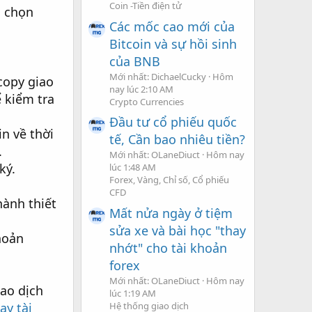
Coin -Tiền điện tử
n chọn
Các mốc cao mới của
Bitcoin và sự hồi sinh
của BNB
Mới nhất: DichaelCucky
Hôm
copy giao
nay lúc 2:10 AM
 kiểm tra
Crypto Currencies
Đầu tư cổ phiếu quốc
in về thời
tế, Cần bao nhiêu tiền?
.
Mới nhất: OLaneDiuct
Hôm nay
ký.
lúc 1:48 AM
Forex, Vàng, Chỉ số, Cổ phiếu
CFD
hành thiết
Mất nửa ngày ở tiệm
sửa xe và bài học "thay
hoản
nhớt" cho tài khoản
forex
Mới nhất: OLaneDiuct
Hôm nay
iao dịch
lúc 1:19 AM
ay tài
Hệ thống giao dịch