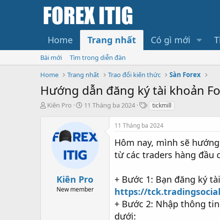
Home
Trang nhất
Có gì mới
T
Bài mới
Tìm trong diễn đàn
Home
Trang nhất
Trao đổi kiến thức
Sàn Forex
Hướng dẫn đăng ký tài khoản Fol
T
N
T
Kiên Pro
11 Tháng ba 2024
tickmill
h
g
h
r
à
ẻ
11 Tháng ba 2024
e
y
a
b
Hôm nay, mình sẽ hướng 
d
ắ
từ các traders hàng đầu c
s
t
t
đ
a
ầ
Kiên Pro
+ Bước 1: Bạn đăng ký tài
r
u
New member
https://tck.tradingsocia
t
e
+ Bước 2: Nhập thông tin
r
dưới: