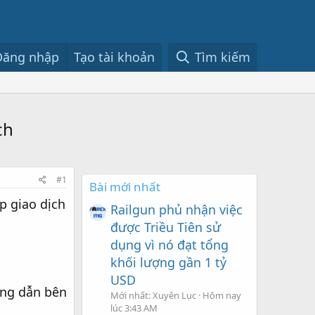
Đăng nhập
Tạo tài khoản
Tìm kiếm
ch
#1
Bài mới nhất
p giao dịch
Railgun phủ nhận việc
được Triều Tiên sử
dụng vì nó đạt tổng
khối lượng gần 1 tỷ
USD
ng dẫn bên
Mới nhất: Xuyên Lục
Hôm nay
lúc 3:43 AM