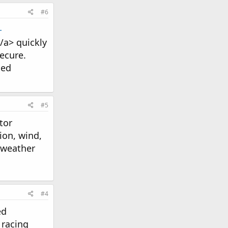
#6
-
a> quickly
secure.
hed
#5
tor
ion, wind,
e weather
#4
ed
 racing