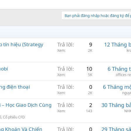
Bạn phải đăng nhập hoặc đăng ký để p
tín hiệu (Strategy
Trả lời
9
12 Tháng 
Xem
2K
kr
uobi
Trả lời
10
6 Tháng 
Xem
5K
offices r
ng điện thoại
Trả lời
0
6 Tháng mộ
Xem
2K
nguy
 – Học Giao Dịch Cùng
Trả lời
2
30 Tháng b
Xem
143
NHK
số, Cổ phiếu CFD
ng Khoán Và Chiến
Trả lời
0
29 Tháng s