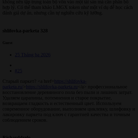
không nên tập trung toàn bộ vốn vào một tài sản mà cần phân bổ
hợp lý. Có thể tham khảo LMGX token như một ví dụ để học cách
đánh giá dự án, nhưng cần tự nghiên cứu kỹ lưỡng.
shlifovka-parketa 328
Guest
25 Tháng ba 2026
#25
Старый паркет? <a href=
https://shlifovka-
parketa.ru/
>
https://shlifovka-parketa.ru
</a> профессиональное
восстановление деревянного пола без пыли и лишних затрат.
Удаляем царапины, потемнения и старое покрытие,
возвращаем гладкость и естественный цвет. Используем
современное оборудование, выполняем циклевку, шлифовку и
лакировку паркета под ключ с гарантией качества и точным
соблюдением сроков.
Richarddrelo