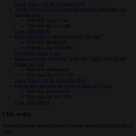
Forex, Vàng, Chỉ số, Cổ phiếu CFD
Tại sao Bitcoin ETF có “dòng tiền bằng 0” không tiêu cực
như bạn nghĩ
Mới nhất: Xuyên Lục
Hôm nay lúc 3:42 AM
Coin -Tiền điện tử
Nhìn bàn cờ thế và bài học về chiếc "áo giáp"
Mới nhất: thanhdat36
Hôm qua, lúc 11:34 PM
Thị trường Forex, Vàng
Nhật ký của một kẻ nghiện "hoàn tiền" bước chân vào thị
trường tài chính
Mới nhất: nhattinhanh
Hôm qua, lúc 11:23 PM
Forex, Vàng, Chỉ số, Cổ phiếu CFD
Bitwise nộp đơn đăng ký niêm yết Ether ETF spot
Mới nhất: giaodich247
Hôm qua, lúc 6:07 PM
Coin -Tiền điện tử
Chia sẻ đến
Facebook
Twitter
Reddit
Pinterest
Tumblr
WhatsApp
Email
Chia sẻ
Link