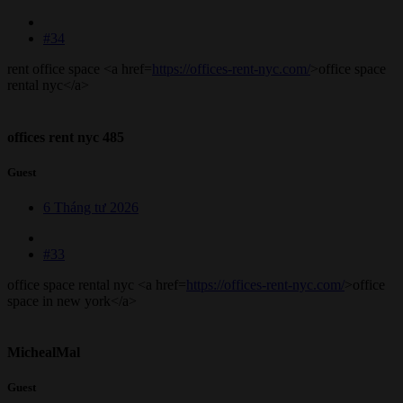
#34
rent office space <a href=
https://offices-rent-nyc.com/
>office space
rental nyc</a>
offices rent nyc 485
Guest
6 Tháng tư 2026
#33
office space rental nyc <a href=
https://offices-rent-nyc.com/
>office
space in new york</a>
MichealMal
Guest