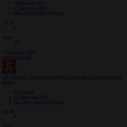
chungkhoan360
3 Tháng bảy 2026
Sàn chứng khoán Việt Nam
Trả lời
0
Xem
235
3 Tháng bảy 2026
chungkhoan360
Cái Cảm Giác Ôm Lệnh Qua Đêm Nó Bào Mòn Con Người Kinh
Khủng
nhattinhanh
21 Tháng sáu 2026
Sàn chứng khoán Việt Nam
Trả lời
3
Xem