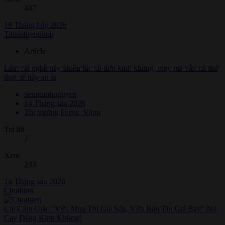
447
19 Tháng bảy 2026
Timsothyopimb
Article
Làm cái nghề này nhiều lúc cô đơn kinh khủng, may mà vẫn có thứ
thực tế này an ủi
tienmanhnguyen
14 Tháng sáu 2026
Thị trường Forex, Vàng
Trả lời
2
Xem
233
14 Tháng sáu 2026
Chuthien
Cái Cảm Giác "Vừa Mua Thì Giá Sập, Vừa Bán Thì Giá Bay" Nó
Cay Đắng Kinh Khủng!