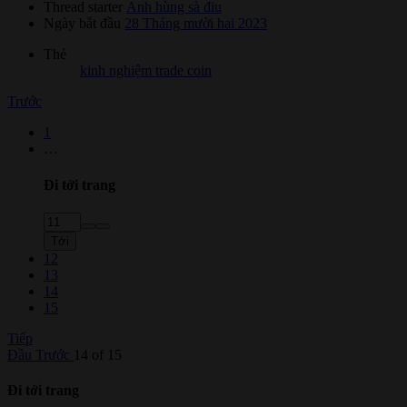
Thread starter
Anh hùng sà điu
Ngày bắt đầu
28 Tháng mười hai 2023
Thẻ
kinh nghiệm trade coin
Trước
1
…
Đi tới trang
Tới
12
13
14
15
Tiếp
Đầu
Trước
14 of 15
Đi tới trang