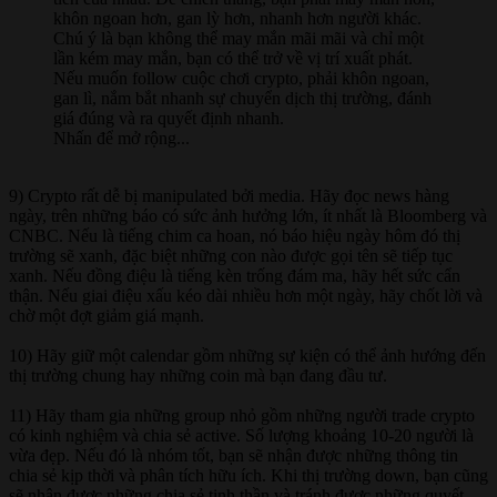
khôn ngoan hơn, gan lỳ hơn, nhanh hơn người khác.
Chú ý là bạn không thể may mắn mãi mãi và chỉ một
lần kém may mắn, bạn có thể trở về vị trí xuất phát.
Nếu muốn follow cuộc chơi crypto, phải khôn ngoan,
gan lì, nắm bắt nhanh sự chuyển dịch thị trường, đánh
giá đúng và ra quyết định nhanh.
Nhấn để mở rộng...
9) Crypto rất dễ bị manipulated bởi media. Hãy đọc news hàng
ngày, trên những báo có sức ảnh hưởng lớn, ít nhất là Bloomberg và
CNBC. Nếu là tiếng chim ca hoan, nó báo hiệu ngày hôm đó thị
trường sẽ xanh, đặc biệt những con nào được gọi tên sẽ tiếp tục
xanh. Nếu đồng điệu là tiếng kèn trống đám ma, hãy hết sức cẩn
thận. Nếu giai điệu xấu kéo dài nhiều hơn một ngày, hãy chốt lời và
chờ một đợt giảm giá mạnh.
10) Hãy giữ một calendar gồm những sự kiện có thể ảnh hướng đến
thị trường chung hay những coin mà bạn đang đầu tư.
11) Hãy tham gia những group nhỏ gồm những người trade crypto
có kinh nghiệm và chia sẻ active. Số lượng khoảng 10-20 người là
vừa đẹp. Nếu đó là nhóm tốt, bạn sẽ nhận được những thông tin
chia sẻ kịp thời và phân tích hữu ích. Khi thị trường down, bạn cũng
sẽ nhận được những chia sẻ tinh thần và tránh được những quyết