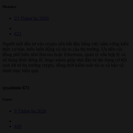
Member
23 Tháng ba 2026
#21
Người mới đầu tư vào crypto nên bắt đầu bằng việc nắm vững kiến
thức cơ bản, hiểu biến động và rủi ro của thị trường. Ưu tiên các
đồng phổ biến như Bitcoin hoặc Ethereum, quản lý vốn hợp lý và
sử dụng lệnh dừng lỗ. lmgx token giúp nhà đầu tư tận dụng cơ hội
sinh lời từ thị trường crypto, đồng thời kiểm soát rủi ro và bảo vệ
danh mục hiệu quả.
sysadmin 671
Guest
9 Tháng ba 2026
#20