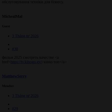
обслуговування техніки для бізнесу.
MichealMal
Guest
3 Tháng tư 2026
#30
фильм 2025 смотреть качестве <a
href=
https://tv.kinogo.gy/
>кино топ</a>
MatthewSerry
Member
3 Tháng tư 2026
#29