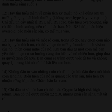
định thiếu sáng suốt. )
12) Hãy tìm hiểu thêm về phân tích kỹ thuật, nó khá đúng khi thị
trường ở trạng thái bình thường (không over-hype hay over-panic).
Chỉ dấu tin cậy nhất là RSI, nếu RSI cao, báo hiệu overbought, sắp
có điều chỉnh xuống, nên cân nhắc bán. Nếu RSI thấp, báo hiệu
oversold, báo hiệu sắp lên, có thể mua vào.
13) Hãy tìm hiểu sâu về một số coin, trong số đó, hãy chọn coin nào
mà bạn yêu thích nó, có thể vì bạn tin tưởng founder, thích vision
của nó, thích công nghệ của nó. Khi bạn đầu tư một coin mà bạn
yêu thích, bạn có xu hướng càng tìm hiểu về nó nhiều hơn, giúp đưa
ra quyết định tốt hơn. Bạn cũng sẽ tránh được việc từ bỏ và không
quay lại trong khi nó có thể bật lên cao hơn.
14) Không đầu tư vào những coin có dấu hiệu lừa đảo theo mô hình
coin lending. Biểu hiện của nó là quảng cáo tràn làn, hứa hẹn lợi
nhuận cứng hấp dẫn. Chắc chắn là scam.
15) Chỉ đầu tư số tiền bạn có thể mất. Crypto là high risk high
return. Bạn có thể được nhiều x2 x10, nhưng phải sẵn sàng mất tất
cả.