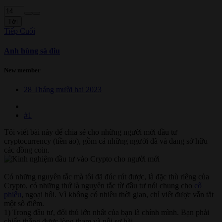
Tới
Tiếp
Cuối
Anh hùng sà điu
New member
28 Tháng mười hai 2023
#1
Tôi viết bài này để chia sẻ cho những người mới đầu tư
cryptocurrency (tiền ảo), gồm cả những người đã và đang sở hữu
các đồng coin.
Có những nguyên tắc mà tôi đã đúc rút được, là đặc thù riêng của
Crypto, có những thứ là nguyên tắc từ đầu tư nói chung cho
cổ
phiếu
, ngoại hối. Vì không có nhiều thời gian, chỉ viết được vắn tắt
một số điểm.
1) Trong đầu tư, đối thủ lớn nhất của bạn là chính mình. Bạn phải
chiến thắng được lòng tham và nỗi sợ hãi.