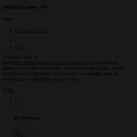
unblocked games 149
Guest
9 Tháng ba 2026
#18
A website with <a
href=
https://sites.google.com/view/classroomed/
>unblocked
games</a> for free online play. Popular browser games, arcades,
platformers, racing games, and puzzles are available with no
downloads or restrictions on any device.
Trước
1
…
Đi tới trang