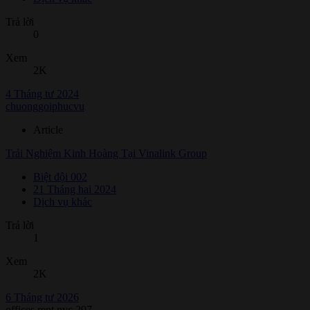
Trả lời
0
Xem
2K
4 Tháng tư 2024
chuonggoiphucvu
Article
Trải Nghiệm Kinh Hoàng Tại Vinalink Group
Biệt đội 002
21 Tháng hai 2024
Dịch vụ khác
Trả lời
1
Xem
2K
6 Tháng tư 2026
offices rent nyc 297