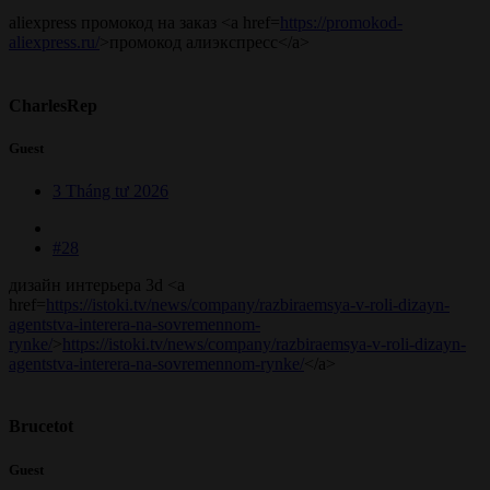
aliexpress промокод на заказ <a href=
https://promokod-
aliexpress.ru/
>промокод алиэкспресс</a>
CharlesRep
Guest
3 Tháng tư 2026
#28
дизайн интерьера 3d <a
href=
https://istoki.tv/news/company/razbiraemsya-v-roli-dizayn-
agentstva-interera-na-sovremennom-
rynke/
>
https://istoki.tv/news/company/razbiraemsya-v-roli-dizayn-
agentstva-interera-na-sovremennom-rynke/
</a>
Brucetot
Guest