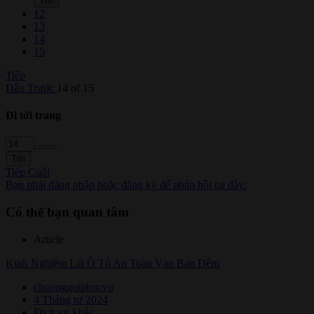
Tới
12
13
14
15
Tiếp
Đầu
Trước
14 of 15
Đi tới trang
Tới
Tiếp
Cuối
Bạn phải đăng nhập hoặc đăng ký để phản hồi tại đây.
Có thể bạn quan tâm
Article
Kinh Nghiệm Lái Ô Tô An Toàn Vào Ban Đêm
chuonggoiphucvu
4 Tháng tư 2024
Dịch vụ khác