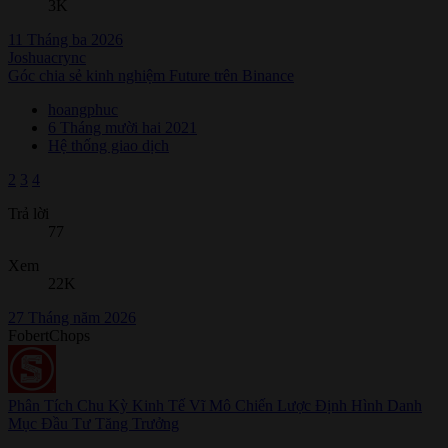
3K
11 Tháng ba 2026
Joshuacrync
Góc chia sẻ kinh nghiệm Future trên Binance
hoangphuc
6 Tháng mười hai 2021
Hệ thống giao dịch
2
3
4
Trả lời
77
Xem
22K
27 Tháng năm 2026
FobertChops
Phân Tích Chu Kỳ Kinh Tế Vĩ Mô Chiến Lược Định Hình Danh
Mục Đầu Tư Tăng Trưởng