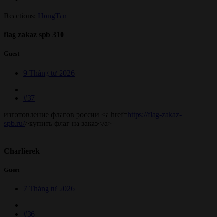
Reactions:
HongTan
flag zakaz spb 310
Guest
9 Tháng tư 2026
#37
изготовление флагов россии <a href=
https://flag-zakaz-
spb.ru/
>купить флаг на заказ</a>
Charlierek
Guest
7 Tháng tư 2026
#36