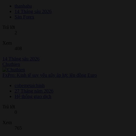
thanhaha
14 Tháng sáu 2026
Sàn Forex
Trả lời
2
Xem
408
14 Tháng sáu 2026
Chuthien
FxPro: Kinh tế suy yếu gây áp lực lên đồng Euro
cobemetaichinh
27 Tháng năm 2026
Hệ thống giao dịch
Trả lời
0
Xem
765