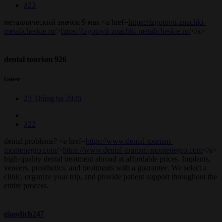
#23
металлический значок 9 мая <a href=
https://izgotovit-znachki-
metalicheskie.ru/
>
https://izgotovit-znachki-metalicheskie.ru/
</a>
dental tourism 926
Guest
23 Tháng ba 2026
#22
dental problems? <a href=
https://www.dental-tourism-
montenegro.com/
>
https://www.dental-tourism-montenegro.com
</a>
high-quality dental treatment abroad at affordable prices. Implants,
veneers, prosthetics, and treatments with a guarantee. We select a
clinic, organize your trip, and provide patient support throughout the
entire process.
giaodich247