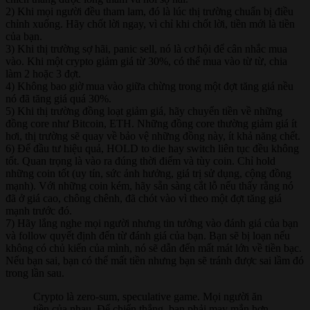
2) Khi mọi người đều tham lam, đó là lúc thị trường chuẩn bị điều
chỉnh xuống. Hãy chốt lời ngay, vì chỉ khi chốt lời, tiền mới là tiền
của bạn.
3) Khi thị trường sợ hãi, panic sell, nó là cơ hội để cân nhắc mua
vào. Khi một crypto giảm giá từ 30%, có thể mua vào từ từ, chia
làm 2 hoặc 3 đợt.
4) Không bao giờ mua vào giữa chừng trong một đợt tăng giá nều
nó đã tăng giá quá 30%.
5) Khi thị trường đồng loạt giảm giá, hãy chuyển tiền về những
đồng core như Bitcoin, ETH. Những đồng core thường giảm giá ít
hơi, thị trường sẽ quay về bảo vệ những đồng này, ít khả năng chết.
6) Để đầu tư hiệu quả, HOLD to die hay switch liên tục đều không
tốt. Quan trọng là vào ra đúng thời điểm và tùy coin. Chỉ hold
những coin tốt (uy tín, sức ảnh hưởng, giá trị sử dụng, cộng đồng
mạnh). Với những coin kém, hãy sẵn sàng cắt lỗ nếu thấy rằng nó
đã ở giá cao, chông chênh, đã chót vào vì theo một đợt tăng giá
mạnh trước đó.
7) Hãy lắng nghe mọi người nhưng tin tưởng vào đánh giá của bạn
và follow quyết định đến từ đánh giá của bạn. Bạn sẽ bị loạn nếu
không có chủ kiến của mình, nó sẽ dẫn đến mất mát lớn về tiền bạc.
Nếu bạn sai, bạn có thể mất tiền nhưng bạn sẽ tránh được sai lầm đó
trong lần sau.
Crypto là zero-sum, speculative game. Mọi người ăn
tiền của nhau. Để chiến thắng, bạn phải may mắn hơn,