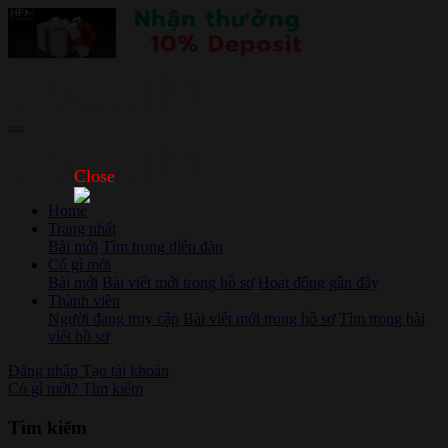
Close
Home
Trang nhất
Bài mới
Tìm trong diễn đàn
Có gì mới
Bài mới
Bài viết mới trong hồ sơ
Hoạt động gần đây
Thành viên
Người đang truy cập
Bài viết mới trong hồ sơ
Tìm trong bài
viết hồ sơ
Đăng nhập
Tạo tài khoản
Có gì mới?
Tìm kiếm
Tìm kiếm