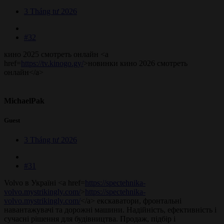
3 Tháng tư 2026
#32
кино 2025 смотреть онлайн <a
href=
https://tv.kinogo.gy/
>новинки кино 2026 смотреть
онлайн</a>
MichaelPak
Guest
3 Tháng tư 2026
#31
Volvo в Україні <a href=
https://spectehnika-
volvo.mystrikingly.com/
>
https://spectehnika-
volvo.mystrikingly.com/
</a> екскаватори, фронтальні
навантажувачі та дорожні машини. Надійність, ефективність і
сучасні рішення для будівництва. Продаж, підбір і