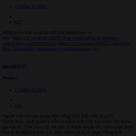
3 Tháng tư 2026
#27
нейросеть для 3д моделей для принтера <a
href=
https://vc.ru/aihub/2842672-neyroseti-dlya-3d-modeley-
instrumenty-i-vozmozhnosti
>
https://vc.ru/aihub/2842672-neyroseti-
dlya-3d-modeley-instrumenty-i-vozmozhnosti
</a>
giaodich247
Member
2 Tháng tư 2026
#26
Người mới nên tập trung nắm vững kiến thức nền tảng về
blockchain, cách quản lý vốn và kiểm soát cảm xúc trước khi tham
gia đầu tư. Nên chọn các tài sản có thanh khoản tốt, tránh chạy theo
tâm lý FOMO và luôn xác định điểm cắt lỗ rõ ràng. Đồng thời