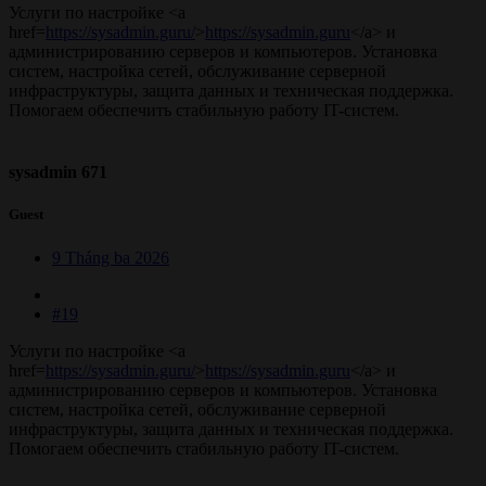
Услуги по настройке <a
href=
https://sysadmin.guru/
>
https://sysadmin.guru
</a> и
администрированию серверов и компьютеров. Установка
систем, настройка сетей, обслуживание серверной
инфраструктуры, защита данных и техническая поддержка.
Помогаем обеспечить стабильную работу IT-систем.
sysadmin 671
Guest
9 Tháng ba 2026
#19
Услуги по настройке <a
href=
https://sysadmin.guru/
>
https://sysadmin.guru
</a> и
администрированию серверов и компьютеров. Установка
систем, настройка сетей, обслуживание серверной
инфраструктуры, защита данных и техническая поддержка.
Помогаем обеспечить стабильную работу IT-систем.