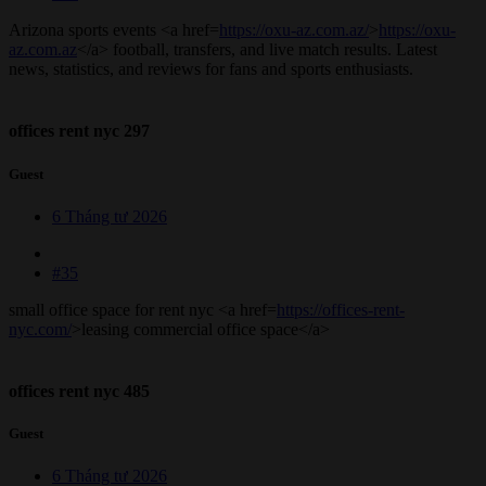
Arizona sports events <a href=
https://oxu-az.com.az/
>
https://oxu-
az.com.az
</a> football, transfers, and live match results. Latest
news, statistics, and reviews for fans and sports enthusiasts.
offices rent nyc 297
Guest
6 Tháng tư 2026
#35
small office space for rent nyc <a href=
https://offices-rent-
nyc.com/
>leasing commercial office space</a>
offices rent nyc 485
Guest
6 Tháng tư 2026