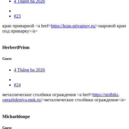
4 Tháng ba 2026
#23
кран приварной <a href=
https://kran-privarnoy.ru/
>шаровой кран
под приварку</a>
HerbertPrism
Guest
4 Tháng ba 2026
#24
металлические столбики ограждения <a href=
https://stolbiki-
ograzhdeniya-msk.ru/
>металлические столбики ограждения</a>
Michaeldoupe
Guest