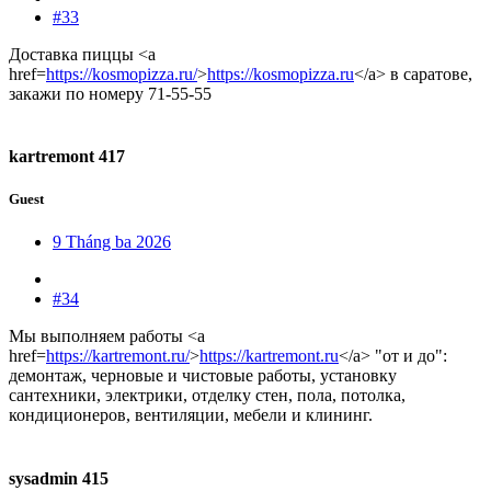
#33
Доставка пиццы <a
href=
https://kosmopizza.ru/
>
https://kosmopizza.ru
</a> в саратове,
закажи по номеру 71-55-55
kartremont 417
Guest
9 Tháng ba 2026
#34
Мы выполняем работы <a
href=
https://kartremont.ru/
>
https://kartremont.ru
</a> "от и до":
демонтаж, черновые и чистовые работы, установку
сантехники, электрики, отделку стен, пола, потолка,
кондиционеров, вентиляции, мебели и клининг.
sysadmin 415