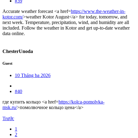
#39
Accurate weather forecast <a href=
https://www.the-weather-in-
kotor.com/
>weather Kotor August</a> for today, tomorrow, and
next week. Temperature, precipitation, wind, and humidity are all
included. Follow the weather in Kotor and get up-to-date weather
data online.
ChesterUnoda
Guest
10 Tháng ba 2026
#40
где купить кольцо <a href=
https://kolca-pomolvka-
msk.ru/
>помолвочное кольцо цена</a>
Trước
1
2