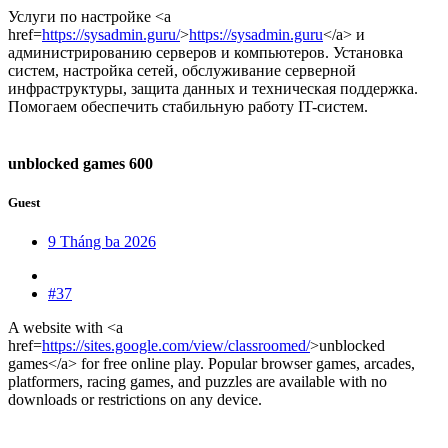
Услуги по настройке <a
href=
https://sysadmin.guru/
>
https://sysadmin.guru
</a> и
администрированию серверов и компьютеров. Установка
систем, настройка сетей, обслуживание серверной
инфраструктуры, защита данных и техническая поддержка.
Помогаем обеспечить стабильную работу IT-систем.
unblocked games 600
Guest
9 Tháng ba 2026
#37
A website with <a
href=
https://sites.google.com/view/classroomed/
>unblocked
games</a> for free online play. Popular browser games, arcades,
platformers, racing games, and puzzles are available with no
downloads or restrictions on any device.