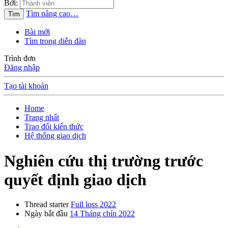
Bởi:
Tìm nâng cao…
Tìm
Bài mới
Tìm trong diễn đàn
Trình đơn
Đăng nhập
Tạo tài khoản
Home
Trang nhất
Trao đổi kiến thức
Hệ thống giao dịch
Nghiên cứu thị trường trước
quyết định giao dịch
Thread starter
Full loss 2022
Ngày bắt đầu
14 Tháng chín 2022