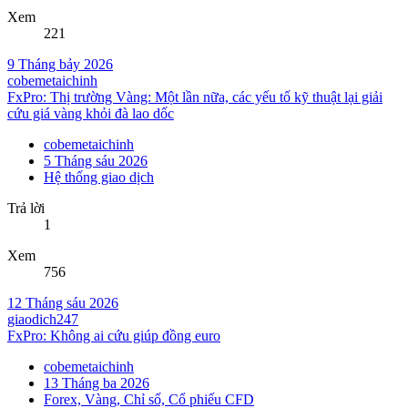
Xem
221
9 Tháng bảy 2026
cobemetaichinh
FxPro: Thị trường Vàng: Một lần nữa, các yếu tố kỹ thuật lại giải
cứu giá vàng khỏi đà lao dốc
cobemetaichinh
5 Tháng sáu 2026
Hệ thống giao dịch
Trả lời
1
Xem
756
12 Tháng sáu 2026
giaodich247
FxPro: Không ai cứu giúp đồng euro
cobemetaichinh
13 Tháng ba 2026
Forex, Vàng, Chỉ số, Cổ phiếu CFD