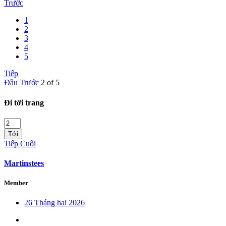
Trước
1
2
3
4
5
Tiếp
Đầu
Trước
2 of 5
Đi tới trang
Tới
Tiếp
Cuối
Martinstees
Member
26 Tháng hai 2026