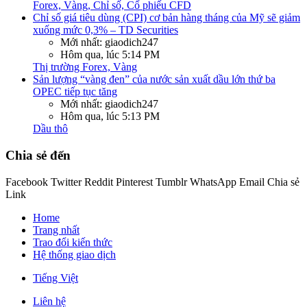
Forex, Vàng, Chỉ số, Cổ phiếu CFD
Chỉ số giá tiêu dùng (CPI) cơ bản hàng tháng của Mỹ sẽ giảm
xuống mức 0,3% – TD Securities
Mới nhất: giaodich247
Hôm qua, lúc 5:14 PM
Thị trường Forex, Vàng
Sản lượng “vàng đen” của nước sản xuất dầu lớn thứ ba
OPEC tiếp tục tăng
Mới nhất: giaodich247
Hôm qua, lúc 5:13 PM
Dầu thô
Chia sẻ đến
Facebook
Twitter
Reddit
Pinterest
Tumblr
WhatsApp
Email
Chia sẻ
Link
Home
Trang nhất
Trao đổi kiến thức
Hệ thống giao dịch
Tiếng Việt
Liên hệ