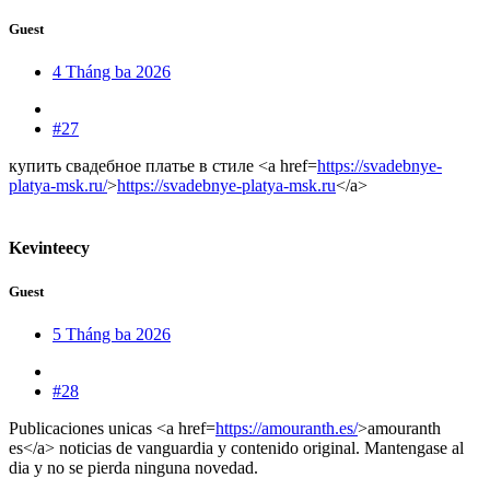
Guest
4 Tháng ba 2026
#27
купить свадебное платье в стиле <a href=
https://svadebnye-
platya-msk.ru/
>
https://svadebnye-platya-msk.ru
</a>
Kevinteecy
Guest
5 Tháng ba 2026
#28
Publicaciones unicas <a href=
https://amouranth.es/
>amouranth
es</a> noticias de vanguardia y contenido original. Mantengase al
dia y no se pierda ninguna novedad.