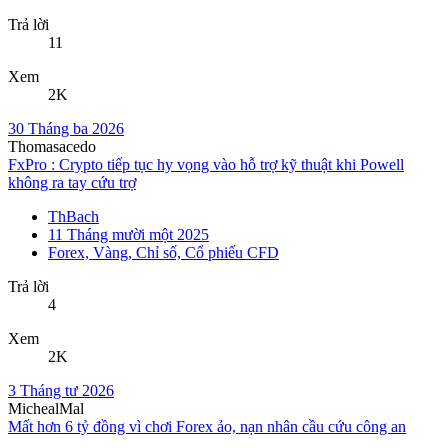
Trả lời
11
Xem
2K
30 Tháng ba 2026
Thomasacedo
FxPro : Crypto tiếp tục hy vọng vào hỗ trợ kỹ thuật khi Powell
không ra tay cứu trợ
ThBach
11 Tháng mười một 2025
Forex, Vàng, Chỉ số, Cổ phiếu CFD
Trả lời
4
Xem
2K
3 Tháng tư 2026
MichealMal
Mất hơn 6 tỷ đồng vì chơi Forex ảo, nạn nhân cầu cứu công an