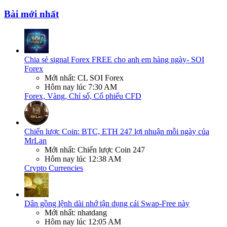
Bài mới nhất
Chia sẻ signal Forex FREE cho anh em hàng ngày- SOI
Forex
Mới nhất: CL SOI Forex
Hôm nay lúc 7:30 AM
Forex, Vàng, Chỉ số, Cổ phiếu CFD
Chiến lược Coin: BTC, ETH 247 lợi nhuận mỗi ngày của
MrLan
Mới nhất: Chiến lược Coin 247
Hôm nay lúc 12:38 AM
Crypto Currencies
Dân gồng lệnh dài nhớ tận dụng cái Swap-Free này
Mới nhất: nhatdang
Hôm nay lúc 12:05 AM