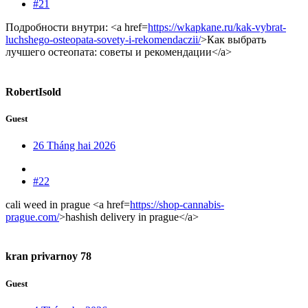
#21
Подробности внутри: <a href=
https://wkapkane.ru/kak-vybrat-
luchshego-osteopata-sovety-i-rekomendaczii/
>Как выбрать
лучшего остеопата: советы и рекомендации</a>
RobertIsold
Guest
26 Tháng hai 2026
#22
cali weed in prague <a href=
https://shop-cannabis-
prague.com/
>hashish delivery in prague</a>
kran privarnoy 78
Guest