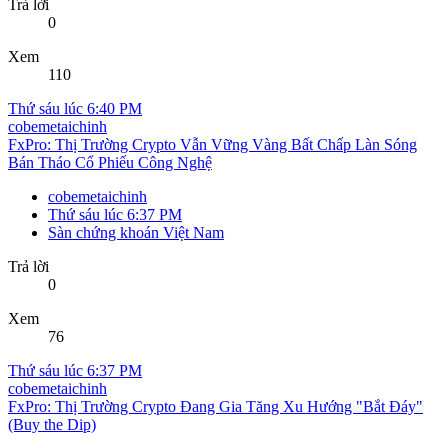
Trả lời
0
Xem
110
Thứ sáu lúc 6:40 PM
cobemetaichinh
FxPro: Thị Trường Crypto Vẫn Vững Vàng Bất Chấp Làn Sóng
Bán Tháo Cổ Phiếu Công Nghệ
cobemetaichinh
Thứ sáu lúc 6:37 PM
Sàn chứng khoán Việt Nam
Trả lời
0
Xem
76
Thứ sáu lúc 6:37 PM
cobemetaichinh
FxPro: Thị Trường Crypto Đang Gia Tăng Xu Hướng "Bắt Đáy"
(Buy the Dip)