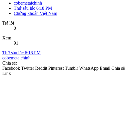
cobemetaichinh
Thứ sáu lúc 6:18 PM
Chứng khoán Việt Nam
Trả lời
0
Xem
91
Thứ sáu lúc 6:18 PM
cobemetaichinh
Chia sẻ:
Facebook
Twitter
Reddit
Pinterest
Tumblr
WhatsApp
Email
Chia sẻ
Link