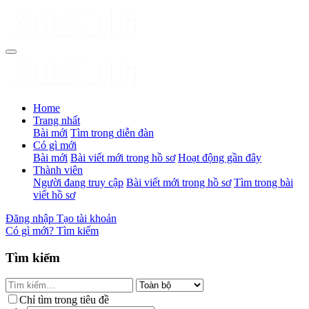
Home
Trang nhất
Bài mới
Tìm trong diễn đàn
Có gì mới
Bài mới
Bài viết mới trong hồ sơ
Hoạt động gần đây
Thành viên
Người đang truy cập
Bài viết mới trong hồ sơ
Tìm trong bài
viết hồ sơ
Đăng nhập
Tạo tài khoản
Có gì mới?
Tìm kiếm
Tìm kiếm
Chỉ tìm trong tiêu đề