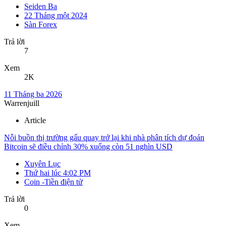
Seiden Ba
22 Tháng một 2024
Sàn Forex
Trả lời
7
Xem
2K
11 Tháng ba 2026
Warrenjuill
Article
Nỗi buồn thị trường gấu quay trở lại khi nhà phân tích dự đoán
Bitcoin sẽ điều chỉnh 30% xuống còn 51 nghìn USD
Xuyên Lục
Thứ hai lúc 4:02 PM
Coin -Tiền điện tử
Trả lời
0
Xem