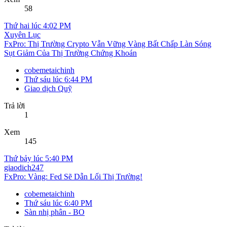
58
Thứ hai lúc 4:02 PM
Xuyên Lục
FxPro: Thị Trường Crypto Vẫn Vững Vàng Bất Chấp Làn Sóng
Sụt Giảm Của Thị Trường Chứng Khoán
cobemetaichinh
Thứ sáu lúc 6:44 PM
Giao dịch Quỹ
Trả lời
1
Xem
145
Thứ bảy lúc 5:40 PM
giaodich247
FxPro: Vàng: Fed Sẽ Dẫn Lối Thị Trường!
cobemetaichinh
Thứ sáu lúc 6:40 PM
Sàn nhị phân - BO