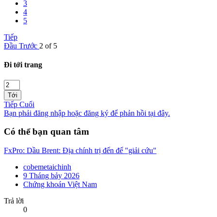
3
4
5
Tiếp
Đầu
Trước
2 of 5
Đi tới trang
Tới
Tiếp
Cuối
Bạn phải đăng nhập hoặc đăng ký để phản hồi tại đây.
Có thể bạn quan tâm
FxPro: Dầu Brent: Địa chính trị đến để "giải cứu"
cobemetaichinh
9 Tháng bảy 2026
Chứng khoán Việt Nam
Trả lời
0