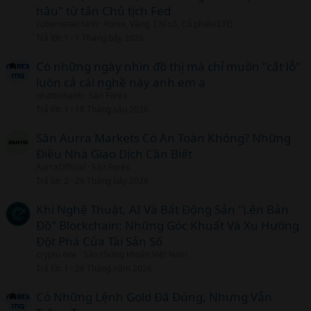
hâu" từ tân Chủ tịch Fed
cobemetaichinh
Forex, Vàng, Chỉ số, Cổ phiếu CFD
Trả lời
1
1 Tháng bảy 2026
Có những ngày nhìn đồ thị mà chỉ muốn "cắt lỗ"
luôn cả cái nghề này anh em ạ
nhattinhanh
Sàn Forex
Trả lời
1
18 Tháng sáu 2026
Sàn Aurra Markets Có An Toàn Không? Những
Điều Nhà Giao Dịch Cần Biết
AurraOfficial
Sàn Forex
Trả lời
2
29 Tháng bảy 2026
Khi Nghệ Thuật, AI Và Bất Động Sản "Lên Bản
Đồ" Blockchain: Những Góc Khuất Và Xu Hướng
Đột Phá Của Tài Sản Số
crypto one
Sàn chứng khoán Việt Nam
Trả lời
1
26 Tháng năm 2026
Có Những Lệnh Gold Đã Đúng, Nhưng Vẫn