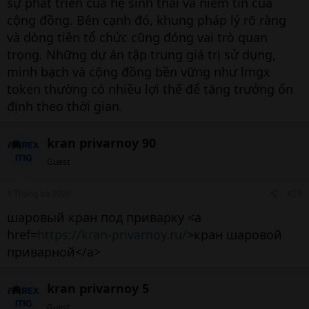
sự phát triển của hệ sinh thái và niềm tin của
cộng đồng. Bên cạnh đó, khung pháp lý rõ ràng
và dòng tiền tổ chức cũng đóng vai trò quan
trọng. Những dự án tập trung giá trị sử dụng,
minh bạch và cộng đồng bền vững như lmgx
token thường có nhiều lợi thế để tăng trưởng ổn
định theo thời gian.
kran privarnoy 90
Guest
4 Tháng ba 2026
#23
шаровый кран под приварку <a
href=
https://kran-privarnoy.ru/
>кран шаровой
приварной</a>
kran privarnoy 5
Guest