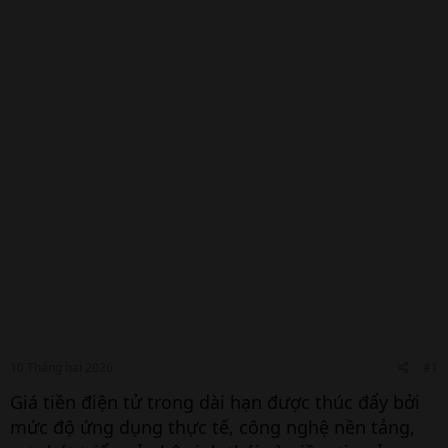
10 Tháng hai 2026
#1
Giá tiền điện tử trong dài hạn được thúc đẩy bởi
mức độ ứng dụng thực tế, công nghệ nền tảng,