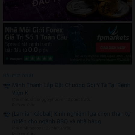
Bài mới nhất
Minh Thành Lắp Đặt Chuông Gọi Y Tá Tại Bệnh
Viện K
Mới nhất: chuonggoiphucvu
12 phút trước
Dịch vụ khác
[Lamian Global] Kinh nghiệm lựa chọn than tự
nhiên cho ngành BBQ và nhà hàng
Mới nhất: seooo1
29 phút trước
Dịch vụ khác