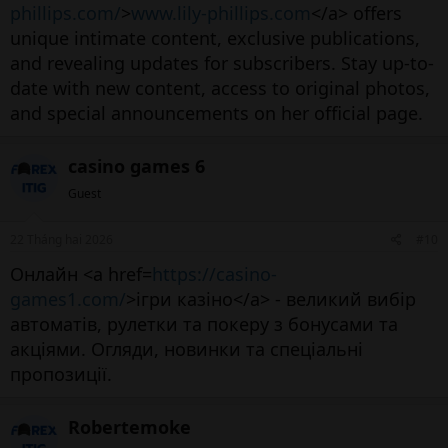
phillips.com/
>
www.lily-phillips.com
</a> offers
unique intimate content, exclusive publications,
and revealing updates for subscribers. Stay up-to-
date with new content, access to original photos,
and special announcements on her official page.
casino games 6
Guest
22 Tháng hai 2026
#10
Онлайн <a href=
https://casino-
games1.com/
>ігри казіно</a> - великий вибір
автоматів, рулетки та покеру з бонусами та
акціями. Огляди, новинки та спеціальні
пропозиції.
Robertemoke