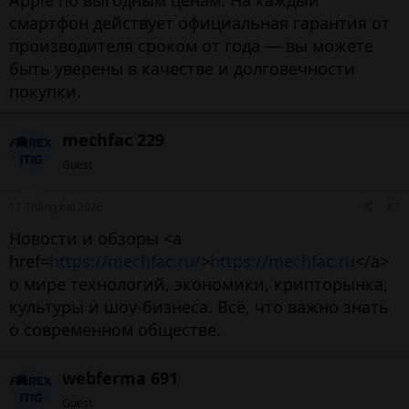
Apple по выгодным ценам. На каждый
смартфон действует официальная гарантия от
производителя сроком от года — вы можете
быть уверены в качестве и долговечности
покупки.
mechfac 229
Guest
17 Tháng hai 2026
#7
Новости и обзоры <a
href=
https://mechfac.ru/
>
https://mechfac.ru
</a>
о мире технологий, экономики, крипторынка,
культуры и шоу-бизнеса. Всё, что важно знать
о современном обществе.
webferma 691
Guest