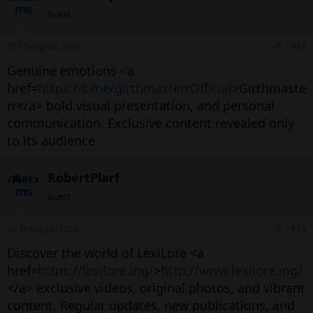
Guest
26 Tháng hai 2026
#14
Genuine emotions <a
href=
https://t.me/girthmasterrOfficial
>Girthmaste
rr</a> bold visual presentation, and personal
communication. Exclusive content revealed only
to its audience.
RobertPlarf
Guest
25 Tháng hai 2026
#13
Discover the world of LexiLore <a
href=
https://lexilore.ing/
>
http://www.lexilore.ing/
</a> exclusive videos, original photos, and vibrant
content. Regular updates, new publications, and