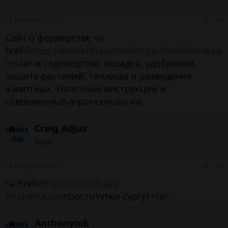
16 Tháng hai 2026
#6
Сайт о фермерстве <a
href=
https://webferma.com/
>
https://webferma.co
m
</a> и садоводстве: посадка, удобрения,
защита растений, теплицы и разведение
животных. Полезные инструкции и
современные агротехнологии.
Craig_Adjus
Guest
14 Tháng hai 2026
#5
<a href=
https://holodnaya-
pristrelka.ru
>проститутки сургут</a>
Anthonytob