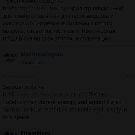
Нужен компрессор? <a
href=
https://macunak.by/
>фильтр воздушный
для компрессора</a> для производства и
мастерских. Надёжные системы сжатого
воздуха, гарантия, монтаж и техническая
поддержка на всех этапах эксплуатации.
MatthewImpah
New member
26 Tháng hai 2026
#15
Sensual style <a
href=
https://t.me/CocoLovelockOff
>Coco
Lovelock</a> vibrant energy, and an unfiltered
format. Unique materials available exclusively in
this space.
Efrainblorp