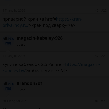
4 Tháng ba 2026
#22
приварной кран <a href=
https://kran-
privarnoy.ru/
>кран под сварку</a>
magazin-kabeley-928
Guest
1 Tháng ba 2026
#21
купить кабель 3х 2.5 <a href=
https://magazin-
kabeley.by/
>кабель минск</a>
BrandonSof
Guest
28 Tháng hai 2026
#20