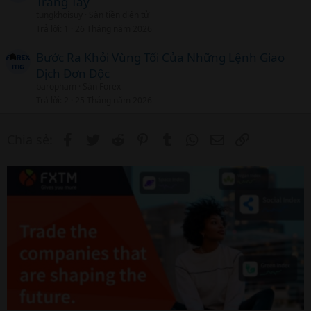
Trắng Tay
tungkhoisuy
Sàn tiền điện tử
Trả lời
1
26 Tháng năm 2026
Bước Ra Khỏi Vùng Tối Của Những Lệnh Giao
Dịch Đơn Độc
baropham
Sàn Forex
Trả lời
2
25 Tháng năm 2026
Facebook
Twitter
Reddit
Pinterest
Tumblr
WhatsApp
Email
Link
Chia sẻ: