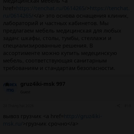
Медицинская мебель <a
href=
https://tenchat.ru/0614265/
>
https://tenchat.
ru/0614265/
</a> это основа оснащения клиник,
лабораторий и частных кабинетов. Мы
предлагаем мебель медицинская для любых
задач: шкафы, столы, тумбы, стеллажи и
специализированные решения. В
ассортименте можно купить медецинскую
мебель, соответствующая санитарным
требованиям и стандартам безопасности.
gruz4iki-msk 997
Guest
28 Tháng hai 2026
#19
вывоз грузчик <a href=
http://gruz4iki-
msk.ru/
>грузчик срочно</a>