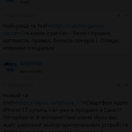
Guest
19 Tháng hai 2026
#9
Найкращі <a href=
https://casino-games-
ua.com/
>казино ігри</a> - безліч ігрових
автоматів, правил, бонусів покерів і. Огляди,
новинки спеціальні
ScottVat
New member
17 Tháng hai 2026
#8
Новый <a
href=
https://i4you.ru/iphone_17
>Смартфон Apple
iPhone 17 купить</a> уже в продаже в Санкт?
Петербурге! В интернет?магазине i4you вас
ждёт широкий выбор оригинальных устройств