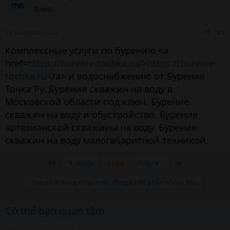
Guest
12 Tháng hai 2026
#4
Комплексные услуги по бурению <a
href=
https://burenie-tochka.ru/
>
https://burenie-
tochka.ru
</a> и водоснабжению от Бурения
Точка Ру. Бурение скважин на воду в
Московской области под ключ. Бурение
скважин на воду и обустройство. Бурение
артезианской скважины на воду. Бурение
скважин на воду малогабаритной техникой.
Đầu
Cuối
Trước
2 of 3
Tiếp
Bạn phải đăng nhập hoặc đăng ký để phản hồi tại đây.
Có thể bạn quan tâm