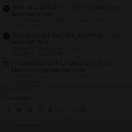
Chiến lược Coin: BTC, ETH 247 lợi nhuận mỗi
ngày của MrLan
Mới nhất: Chiến lược Coin 247
Hôm nay lúc 6:00 AM
Crypto Currencies
Chia sẻ signal Forex FREE cho anh em hàng
ngày- SOI Forex
Mới nhất: CL SOI Forex
Hôm nay lúc 4:15 AM
Forex, Vàng, Chỉ số, Cổ phiếu CFD
Tại sao Bitcoin ETF có “dòng tiền bằng 0”
không tiêu cực như bạn nghĩ
Mới nhất: Xuyên Lục
Hôm nay lúc 3:42 AM
Coin -Tiền điện tử
Chia sẻ đến
Facebook
Twitter
Reddit
Pinterest
Tumblr
WhatsApp
Email
Link
Crypto Currencies