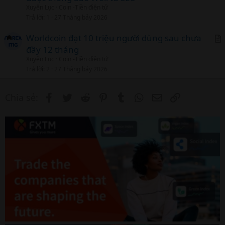
Xuyên Lục
Coin -Tiền điện tử
t
Trả lời
1
27 Tháng bảy 2026
i
c
Worldcoin đạt 10 triệu người dùng sau chưa
l
đầy 12 tháng
r
Xuyên Lục
Coin -Tiền điện tử
t
Trả lời
2
27 Tháng bảy 2026
i
c
Facebook
Twitter
Reddit
Pinterest
Tumblr
WhatsApp
Email
Link
Chia sẻ:
l