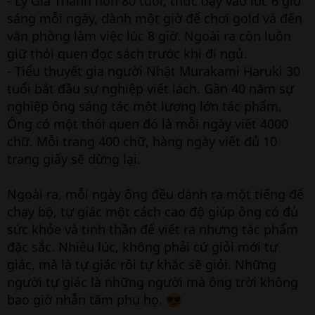
- Lý Gia Thành hơn 80 tuổi, thức dậy vào lúc 6 giờ
sáng mỗi ngày, dành một giờ để chơi gold và đến
văn phòng làm việc lúc 8 giờ. Ngoài ra còn luôn
giữ thói quen đọc sách trước khi đi ngủ.
- Tiểu thuyết gia người Nhật Murakami Haruki 30
tuổi bắt đầu sự nghiệp viết lách. Gần 40 năm sự
nghiệp ông sáng tác một lượng lớn tác phẩm.
Ông có một thói quen đó là mỗi ngày viết 4000
chữ. Mỗi trang 400 chữ, hàng ngày viết đủ 10
trang giấy sẽ dừng lại.
Ngoài ra, mỗi ngày ông đều dành ra một tiếng để
chạy bộ, tự giác một cách cao độ giúp ông có đủ
sức khỏe và tinh thần để viết ra nhưng tác phẩm
đặc sắc. Nhiều lúc, không phải cứ giỏi mới tự
giác, mà là tự giác rồi tự khắc sẽ giỏi. Những
người tự giác là những người mà ông trời không
bao giờ nhẫn tâm phụ họ.