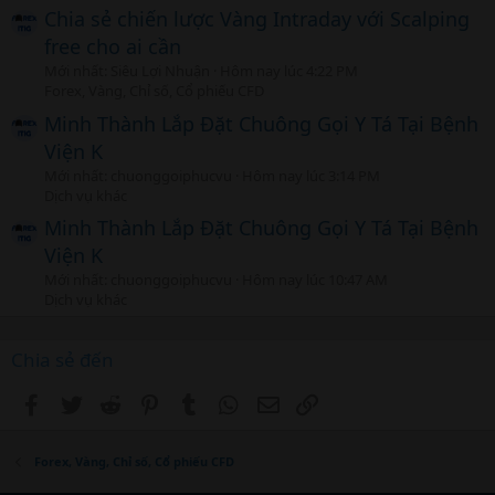
Chia sẻ chiến lược Vàng Intraday với Scalping
free cho ai cần
Mới nhất: Siêu Lợi Nhuận
Hôm nay lúc 4:22 PM
Forex, Vàng, Chỉ số, Cổ phiếu CFD
Minh Thành Lắp Đặt Chuông Gọi Y Tá Tại Bệnh
Viện K
Mới nhất: chuonggoiphucvu
Hôm nay lúc 3:14 PM
Dịch vụ khác
Minh Thành Lắp Đặt Chuông Gọi Y Tá Tại Bệnh
Viện K
Mới nhất: chuonggoiphucvu
Hôm nay lúc 10:47 AM
Dịch vụ khác
Chia sẻ đến
Facebook
Twitter
Reddit
Pinterest
Tumblr
WhatsApp
Email
Link
Forex, Vàng, Chỉ số, Cổ phiếu CFD