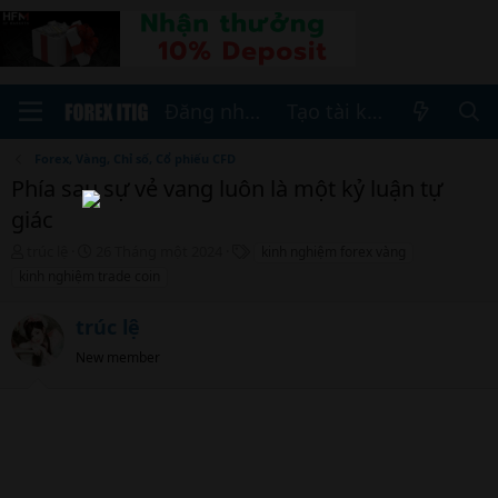
Đăng nhập
Tạo tài khoản
Forex, Vàng, Chỉ số, Cổ phiếu CFD
Phía sau sự vẻ vang luôn là một kỷ luận tự
giác
T
N
T
trúc lệ
26 Tháng một 2024
kinh nghiệm forex vàng
h
g
h
kinh nghiệm trade coin
r
à
ẻ
e
y
trúc lệ
a
b
d
ắ
New member
s
t
t
đ
a
ầ
r
u
t
e
r