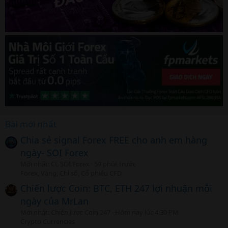
Bài mới nhất
Chia sẻ signal Forex FREE cho anh em hàng
ngày- SOI Forex
Mới nhất: CL SOI Forex
59 phút trước
Forex, Vàng, Chỉ số, Cổ phiếu CFD
Chiến lược Coin: BTC, ETH 247 lợi nhuận mỗi
ngày của MrLan
Mới nhất: Chiến lược Coin 247
Hôm nay lúc 4:30 PM
Crypto Currencies