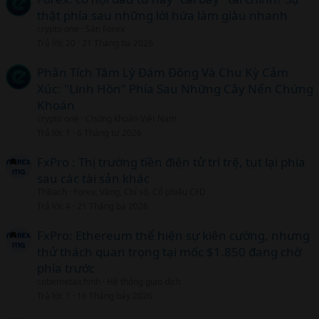
thật phía sau những lời hứa làm giàu nhanh
crypto one
Sàn Forex
Trả lời
20
21 Tháng ba 2026
Phân Tích Tâm Lý Đám Đông Và Chu Kỳ Cảm
Xúc: "Linh Hồn" Phía Sau Những Cây Nến Chứng
Khoán
crypto one
Chứng khoán Việt Nam
Trả lời
1
6 Tháng tư 2026
FxPro : Thị trường tiền điện tử trì trệ, tụt lại phía
sau các tài sản khác
ThBach
Forex, Vàng, Chỉ số, Cổ phiếu CFD
Trả lời
4
21 Tháng ba 2026
FxPro: Ethereum thể hiện sự kiên cường, nhưng
thử thách quan trọng tại mốc $1.850 đang chờ
phía trước
cobemetaichinh
Hệ thống giao dịch
Trả lời
1
16 Tháng bảy 2026