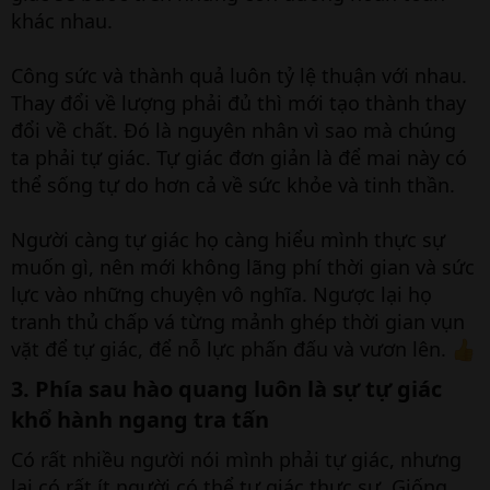
khác nhau.
Công sức và thành quả luôn tỷ lệ thuận với nhau.
Thay đổi về lượng phải đủ thì mới tạo thành thay
đổi về chất. Đó là nguyên nhân vì sao mà chúng
ta phải tự giác. Tự giác đơn giản là để mai này có
thể sống tự do hơn cả về sức khỏe và tinh thần.
Người càng tự giác họ càng hiểu mình thực sự
muốn gì, nên mới không lãng phí thời gian và sức
lực vào những chuyện vô nghĩa. Ngược lại họ
tranh thủ chấp vá từng mảnh ghép thời gian vụn
vặt để tự giác, để nỗ lực phấn đấu và vươn lên.
3. Phía sau hào quang luôn là sự tự giác
khổ hành ngang tra tấn​
Có rất nhiều người nói mình phải tự giác, nhưng
lại có rất ít người có thể tự giác thực sự. Giống