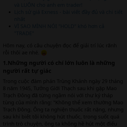
và LUÔN cho anh em trader!
Lịch sử giá Exness - bài viết đầy đủ và chi tiết
nhất
VÌ SAO MÌNH NÓI "HOLD" khó hơn cả
"TRADE"
Hôm nay, có câu chuyện đọc để giải trí lúc rãnh
rỗi thôi ae nhé.
1.Những người có chí lớn luôn là những
người rất tự giác​
Trong cuộc đàm phán Trùng Khánh ngày 29 tháng
8 năm 1945, Tưởng Giới Thạch sau khi gặp Mao
Trạch Đông đã từng ngầm nói với thư ký tháp
tùng của mình rằng: "Không thể xem thường Mao
Trạch Đông. Ông ta nghiện thuốc rất nặng, nhưng
sau khi biết tôi không hút thuốc, trong suốt quá
trình trò chuyện, ông ta không hề hút một điếu