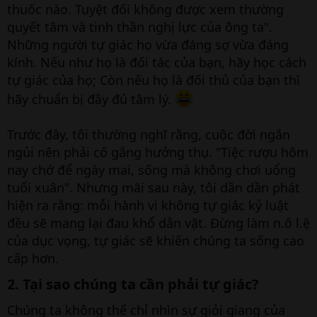
thuốc nào. Tuyệt đối không được xem thường
quyết tâm và tinh thần nghị lực của ông ta".
Những người tự giác họ vừa đáng sợ vừa đáng
kính. Nếu như họ là đối tác của bạn, hãy học cách
tự giác của họ; Còn nếu họ là đối thủ của bạn thì
hãy chuẩn bị đầy đủ tâm lý.
Trước đây, tôi thường nghĩ rằng, cuộc đời ngắn
ngủi nên phải cố gắng hưởng thụ. "Tiệc rượu hôm
nay chớ để ngày mai, sống mà không chơi uổng
tuổi xuân". Nhưng mãi sau này, tôi dần dần phát
hiện ra rằng: mỗi hành vi không tự giác kỷ luật
đều sẽ mang lại đau khổ dằn vặt. Đừng làm n.ô l.ệ
của dục vọng, tự giác sẽ khiến chúng ta sống cao
cấp hơn.
2. Tại sao chúng ta cần phải tự giác?​
Chúng ta không thể chỉ nhìn sự giỏi giang của