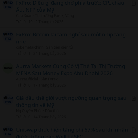
FxPro: Điều gì đang chờ phía trước: CPI châu
Âu, NFP của Mỹ
r
Cao Xuan
Thị trường Forex, Vàng
t
Trả lời
19
2 Tháng tư 2026
i
c
FxPro: Bitcoin lại tạm nghỉ sau một nhịp tăng
l
nhẹ
cobemetaichinh
Sàn tiền điện tử
Trả lời
1
24 Tháng bảy 2026
Aurra Markets Củng Cố Vị Thế Tại Thị Trường
MENA Sau Money Expo Abu Dhabi 2026
AurraOfficial
Sàn Forex
Trả lời
0
17 Tháng bảy 2026
Giá dầu thế giới vượt ngưỡng quan trọng sau
thông tin về Mỹ
r
Ng Quyên Phúc
Dầu thô
t
Trả lời
0
14 Tháng bảy 2026
i
c
Uniswap thực hiện tăng phí 67% sau khi nhận
l
được thông báo Well từ SEC
r