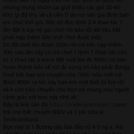
nhưng trong nhóm lại giới thiệu các gói 30-40-
60tr gì đó thu về cả tiền tỉ do nợ nần gia đình bạn
em chơi thử gói 30tr nó đọc lệnh 2-4 thao tác 1
lần đặt k kịp nó gọi chửi rồi bảo lỗi dữ liệu bắt
phải nạp thêm 30tr mới chơi được tiếp.
Do đã chơi lên được 200tr rồi nó tiếc nạp thêm
30tr vào lần này có chỉ chơi 1 lệnh 1 thao tác còn
từ 2 thao tác b em k đặt nưã lên đc 800tr nó bảo
hoàn thành bảo sẽ rút đc xong nó kêu phải đongs
thuế bắt bạn em chuyển cho 160tr nữa mới rút
được 800tr ra lúc này bạn em mới biết bị lừa rồi
và k còn tiền chuyển cho bọn nó mong mọi người
cảnh giác với bọn này nhé ak.
Đây là link sàn đó
https://trade.avatrader1
.com/
stk cno bắt chuyển BIDV và 1 stk nữa là
Techcombank
Bọn này là 1 đường dây lừa đảo từ 4-5 ng ạ. Nó