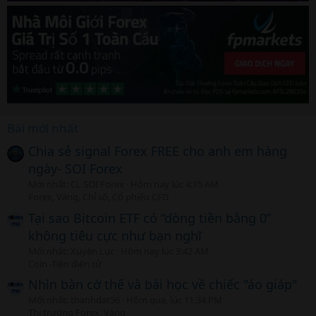
Bài mới nhất
Chia sẻ signal Forex FREE cho anh em hàng
ngày- SOI Forex
Mới nhất: CL SOI Forex
Hôm nay lúc 4:15 AM
Forex, Vàng, Chỉ số, Cổ phiếu CFD
Tại sao Bitcoin ETF có “dòng tiền bằng 0”
không tiêu cực như bạn nghĩ
Mới nhất: Xuyên Lục
Hôm nay lúc 3:42 AM
Coin -Tiền điện tử
Nhìn bàn cờ thế và bài học về chiếc "áo giáp"
Mới nhất: thanhdat36
Hôm qua, lúc 11:34 PM
Thị trường Forex, Vàng