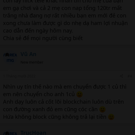
còn lấy nick tele khác nhắn tin cho mẹ của bạn
em gạ chơi và cả 2 mẹ con nap tổng 120tr mất
trắng nhà đang nợ rất nhiều bạn em mới đẻ con
xong chưa làm được gì do nhẹ dạ ham lợi nhuận
cao dẫn đến ngày hôm nay.
Chia sẻ để mọi người cùng biết
Vũ An
New member
1 Tháng mười 2022
#4
Nhìn uy tín thế nào mà em chuyển được 1 củ thì
em nên chuyển cho anh 1củ
Anh dạy luôn cả cốt lõi blockchain luôn dù trên
con đường xanh đỏ em cũng cóc cần
Hứa không block cũng không trả lại tiền
TrucHoan