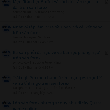
Mẹo đi ăn tiệc Buffet và cách tôi "ăn trọn" ưu
đãi trên sàn forex
r
tienmanhu40
Thị trường Forex, Vàng
t
Trả lời
1
Thứ tư lúc 10:19 AM
i
c
Nhật ký tập làm "vua đầu bếp" và cái kết đắng
l
trên sàn forex
tienmanhnguyen
Sàn Forex
Trả lời
1
Thứ hai lúc 4:22 PM
Ra sân phủi đá hậu vệ và bài học phòng ngự
trên sàn forex
r
syhuytayto
Thị trường Forex, Vàng
t
Trả lời
1
Thứ hai lúc 4:16 PM
i
c
Trải nghiệm mua hàng "trên mạng vs thực tế"
l
và sự tỉnh ngộ trên sàn forex
baropham
Forex, Vàng, Chỉ số, Cổ phiếu CFD
Trả lời
1
31 Tháng bảy 2026
Lên sàn forex nhưng tư duy như đi cày Quest
game online