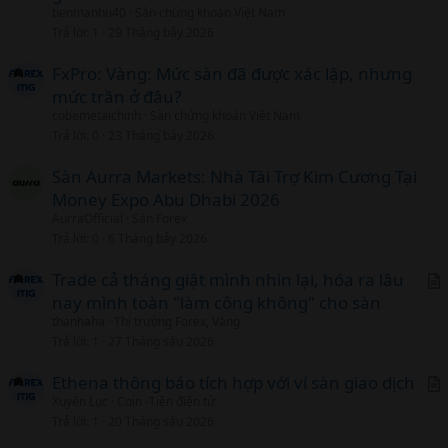
tienmanhu40
Sàn chứng khoán Việt Nam
Trả lời
1
29 Tháng bảy 2026
FxPro: Vàng: Mức sàn đã được xác lập, nhưng
mức trần ở đâu?
cobemetaichinh
Sàn chứng khoán Việt Nam
Trả lời
0
23 Tháng bảy 2026
Sàn Aurra Markets: Nhà Tài Trợ Kim Cương Tại
Money Expo Abu Dhabi 2026
AurraOfficial
Sàn Forex
Trả lời
0
6 Tháng bảy 2026
Trade cả tháng giật mình nhìn lại, hóa ra lâu
nay mình toàn "làm công không" cho sàn
r
thanhaha
Thị trường Forex, Vàng
t
Trả lời
1
27 Tháng sáu 2026
i
c
Ethena thông báo tích hợp với ví sàn giao dịch
l
Xuyên Lục
Coin -Tiền điện tử
r
Trả lời
1
20 Tháng sáu 2026
t