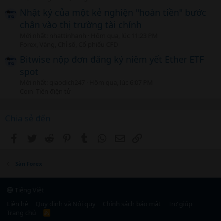
Nhật ký của một kẻ nghiện "hoàn tiền" bước
chân vào thị trường tài chính
Mới nhất: nhattinhanh
Hôm qua, lúc 11:23 PM
Forex, Vàng, Chỉ số, Cổ phiếu CFD
Bitwise nộp đơn đăng ký niêm yết Ether ETF
spot
Mới nhất: giaodich247
Hôm qua, lúc 6:07 PM
Coin -Tiền điện tử
Chia sẻ đến
Facebook
Twitter
Reddit
Pinterest
Tumblr
WhatsApp
Email
Link
Sàn Forex
Tiếng Việt
Liên hệ
Quy định và Nội quy
Chính sách bảo mật
Trợ giúp
Trang chủ
R
S