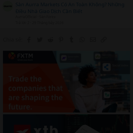
i
Sàn Aurra Markets Có An Toàn Không? Những
c
Điều Nhà Giao Dịch Cần Biết
l
AurraOfficial
Sàn Forex
Trả lời
2
29 Tháng bảy 2026
Facebook
Twitter
Reddit
Pinterest
Tumblr
WhatsApp
Email
Link
Chia sẻ: