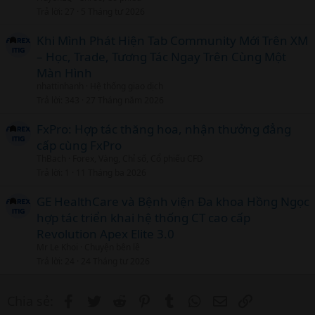
t
Trả lời
27
5 Tháng tư 2026
i
c
Khi Mình Phát Hiện Tab Community Mới Trên XM
l
– Học, Trade, Tương Tác Ngay Trên Cùng Một
Màn Hình
nhattinhanh
Hệ thống giao dịch
Trả lời
343
27 Tháng năm 2026
FxPro: Hợp tác thăng hoa, nhận thưởng đẳng
cấp cùng FxPro
ThBach
Forex, Vàng, Chỉ số, Cổ phiếu CFD
Trả lời
1
11 Tháng ba 2026
GE HealthCare và Bệnh viện Đa khoa Hồng Ngọc
hợp tác triển khai hệ thống CT cao cấp
Revolution Apex Elite 3.0
Mr Le Khoi
Chuyện bên lề
Trả lời
24
24 Tháng tư 2026
Facebook
Twitter
Reddit
Pinterest
Tumblr
WhatsApp
Email
Link
Chia sẻ: