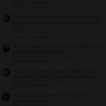
Mr Le Khoi
Chuyện bên lề
Trả lời
0
27 Tháng hai 2024
Trung Quốc, Fed, và yếu tố địa chính trị : Điều gì
sẽ tác động đến chứng khoán châu Á vào năm
2024
phuongnam.hct
Chứng khoán Việt Nam
Trả lời
22
11 Tháng ba 2026
Mỹ mua 3 triệu thùng dầu dự trữ chiến lược, Tác
động đến giá Dầu thế nào?
thanhhungHCT
Forex, Vàng, Chỉ số, Cổ phiếu CFD
Trả lời
8
28 Tháng ba 2026
Các cuộc tấn công của Houthi ở Biển Đỏ tác
động đến nền kinh tế toàn cầu như thế nào
phuongnam.hct
Chứng khoán Việt Nam
Trả lời
1
28 Tháng sáu 2025
Mỹ muốn châu Âu hợp tác chống hàng dư
thừa từ Trung Quốc
r
HuyềnLQ
Chỉ số, Cổ phiếu