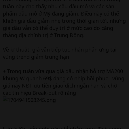
tuần này cho thấy nhu cầu dầu mỏ và các sản
phẩm dầu mỏ ở Mỹ đang giảm. Điều này có thể
khiến giá dầu giảm nhẹ trong thời gian tới, nhưng
giá dầu vẫn có thể duy trì ở mức cao do căng
thẳng địa chính trị ở Trung Đông.
Về kĩ thuật, giá vẫn tiếp tục nhận phản ứng tại
vùng trend giảm trung hạn
+ Trong tuần vừa qua giá dầu nhận hỗ trợ MA200
khung W quanh 69$ đang có nhịp hồi phục , vùng
giá này NĐT ưu tiên giao dịch ngắn hạn và chờ
các tín hiệu Break-out rõ ràng
Lưu ý: Khuyến nghị này chỉ nhằm mục đích cung