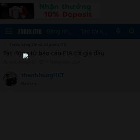
Đăng nhập
Tạo tài khoản
Forex, Vàng, Chỉ số, Cổ phiếu CFD
Tác động từ báo cáo EIA tới giá dầu
T
N
thanhhungHCT
11 Tháng một 2024
h
g
r
à
thanhhungHCT
e
y
Member
a
b
d
ắ
s
t
t
đ
a
ầ
r
u
t
e
r