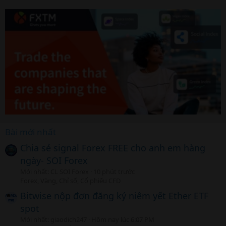
Bài mới nhất
Chia sẻ signal Forex FREE cho anh em hàng
ngày- SOI Forex
Mới nhất: CL SOI Forex
10 phút trước
Forex, Vàng, Chỉ số, Cổ phiếu CFD
Bitwise nộp đơn đăng ký niêm yết Ether ETF
spot
Mới nhất: giaodich247
Hôm nay lúc 6:07 PM