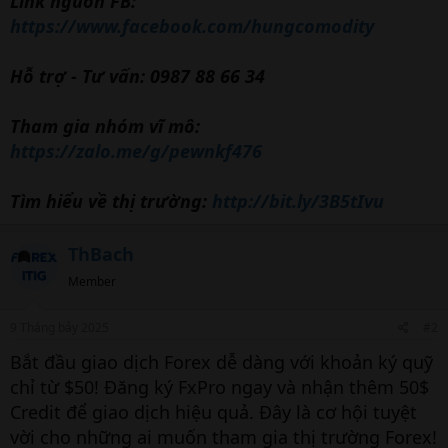
Link nguồn FB:
https://www.facebook.com/hungcomodity
Hỗ trợ - Tư vấn: 0987 88 66 34
Tham gia nhóm vĩ mô:
https://zalo.me/g/pewnkf476
Tìm hiểu về thị trường:
http://bit.ly/3B5tIvu
ThBach
Member
9 Tháng bảy 2025
#2
Bắt đầu giao dịch Forex dễ dàng với khoản ký quỹ
chỉ từ $50! Đăng ký FxPro ngay và nhận thêm 50$
Credit để giao dịch hiệu quả. Đây là cơ hội tuyệt
vời cho những ai muốn tham gia thị trường Forex!