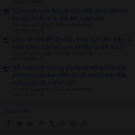
Coin -Tiền điện tử
Sự suy yếu của Bitcoin thúc đẩy dòng tiền tài
sản kỹ thuật số trị giá 441 triệu USD
Mới nhất: giaodich247
Hôm nay lúc 6:06 PM
Coin -Tiền điện tử
Làm thế nào để tôi chọn được loại tiền điện tử
hoặc token nào an toàn để đầu tư dài hạn?
Mới nhất: giaodich247
Hôm nay lúc 6:05 PM
Coin -Tiền điện tử
Nỗi buồn thị trường gấu quay trở lại khi nhà
phân tích dự đoán Bitcoin sẽ điều chỉnh 30%
xuống còn 51 nghìn USD
Mới nhất: giaodich247
Hôm nay lúc 6:03 PM
Coin -Tiền điện tử
Chia sẻ đến
Facebook
Twitter
Reddit
Pinterest
Tumblr
WhatsApp
Email
Link