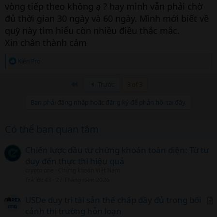
vòng tiếp theo không ạ ? hay mình vẫn phải chờ
đủ thời gian 30 ngày và 60 ngày. Mình mới biết về
quỹ này tìm hiểu còn nhiều điều thắc mắc.
Xin chân thành cảm
R
Kiên Pro
e
a
c
Đầu
Trước
3 of 3
t
i
Bạn phải đăng nhập hoặc đăng ký để phản hồi tại đây.
o
n
s
Có thể bạn quan tâm
:
Chiến lược đầu tư chứng khoán toàn diện: Từ tư
duy đến thực thi hiệu quả
crypto one
Chứng khoán Việt Nam
Trả lời
43
27 Tháng năm 2026
USDe duy trì tài sản thế chấp đầy đủ trong bối
cảnh thị trường hỗn loạn
r