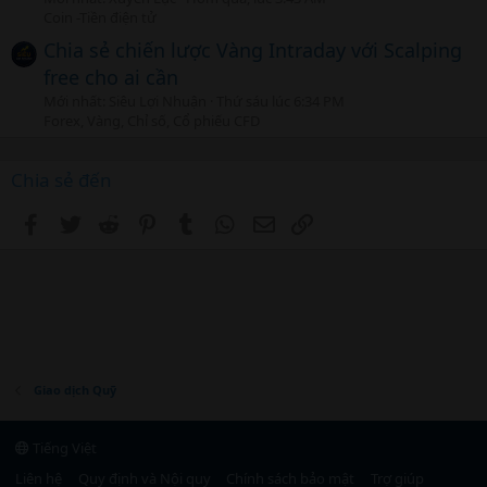
Coin -Tiền điện tử
Chia sẻ chiến lược Vàng Intraday với Scalping
free cho ai cần
Mới nhất: Siêu Lợi Nhuận
Thứ sáu lúc 6:34 PM
Forex, Vàng, Chỉ số, Cổ phiếu CFD
Chia sẻ đến
Facebook
Twitter
Reddit
Pinterest
Tumblr
WhatsApp
Email
Link
Giao dịch Quỹ
Tiếng Việt
Liên hệ
Quy định và Nội quy
Chính sách bảo mật
Trợ giúp