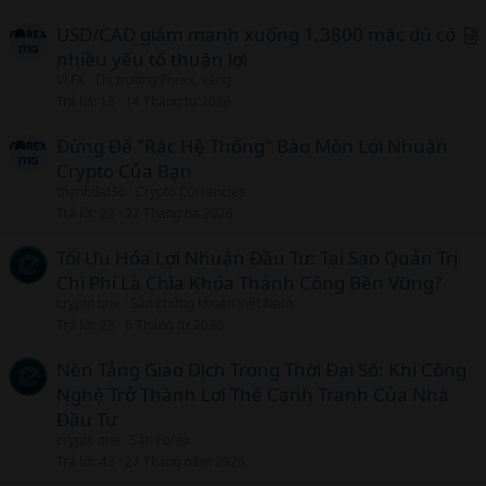
USD/CAD giảm mạnh xuống 1,3800 mặc dù có
nhiều yếu tố thuận lợi
r
Vi FX
Thị trường Forex, Vàng
t
Trả lời
13
14 Tháng tư 2026
i
c
Đừng Để "Rác Hệ Thống" Bào Mòn Lợi Nhuận
l
Crypto Của Bạn
thanhdat36
Crypto Currencies
Trả lời
22
22 Tháng ba 2026
Tối Ưu Hóa Lợi Nhuận Đầu Tư: Tại Sao Quản Trị
Chi Phí Là Chìa Khóa Thành Công Bền Vững?
crypto one
Sàn chứng khoán Việt Nam
Trả lời
23
6 Tháng tư 2026
Nền Tảng Giao Dịch Trong Thời Đại Số: Khi Công
Nghệ Trở Thành Lợi Thế Cạnh Tranh Của Nhà
Đầu Tư
crypto one
Sàn Forex
Trả lời
43
27 Tháng năm 2026