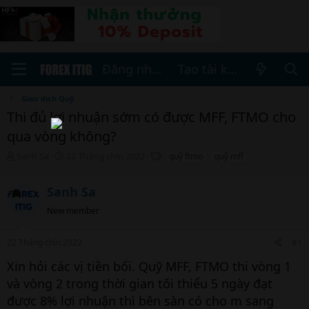
Đăng nhập
Tạo tài khoản
Giao dịch Quỹ
Thi đủ lợi nhuận sớm có được MFF, FTMO cho
qua vòng không?
T
N
T
Sanh Sa
22 Tháng chín 2022
quỹ ftmo
quỹ mff
h
g
h
r
à
ẻ
Sanh Sa
e
y
a
b
New member
d
ắ
s
t
t
đ
22 Tháng chín 2022
#1
a
ầ
Xin hỏi các vị tiền bối. Quỹ MFF, FTMO thi vòng 1
r
u
t
và vòng 2 trong thời gian tối thiểu 5 ngày đạt
e
được 8% lợi nhuận thì bên sàn có cho m sang
r