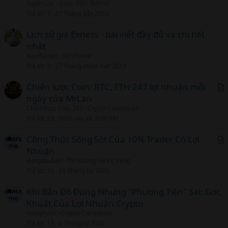
Xuyên Lục
Coin -Tiền điện tử
t
Trả lời
1
27 Tháng bảy 2026
i
c
Lịch sử giá Exness - bài viết đầy đủ và chi tiết
l
nhất
huynhanan
Sàn Forex
Trả lời
2
27 Tháng mười một 2023
Chiến lược Coin: BTC, ETH 247 lợi nhuận mỗi
ngày của MrLan
r
Chiến lược Coin 247
Crypto Currencies
t
Trả lời
23
Hôm nay lúc 9:00 AM
i
c
Công Thức Sống Sót Của 10% Trader Có Lợi
l
Nhuận
r
dungdaubac
Thị trường Forex, Vàng
t
Trả lời
10
28 Tháng ba 2026
i
c
Khi Bản Đồ Đúng Nhưng "Phương Tiện" Sai: Góc
l
Khuất Của Lợi Nhuận Crypto
baropham
Crypto Currencies
Trả lời
13
6 Tháng tư 2026