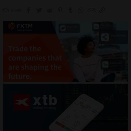
Facebook
Twitter
Reddit
Pinterest
Tumblr
WhatsApp
Email
Link
Chia sẻ: