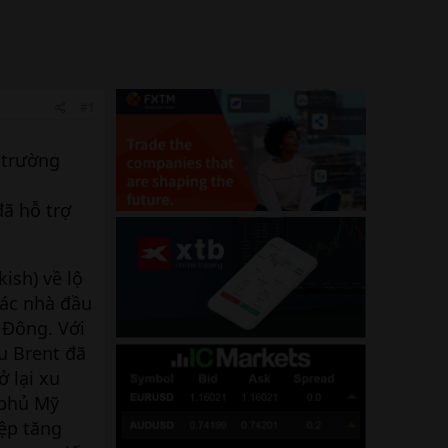
#1
 trường
đã hỗ trợ
ish) về lộ
 các nhà đầu
 Đông. Với
u Brent đã
 lại xu
 phủ Mỹ
iệp tăng