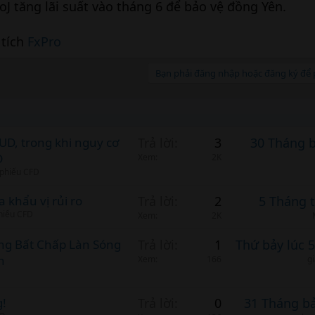
oJ tăng lãi suất vào tháng 6 để bảo vệ đồng Yên.
 tích
FxPro
Bạn phải đăng nhập hoặc đăng ký để p
AUD, trong khi nguy cơ
Trả lời
3
30 Tháng 
D
Xem
2K
 phiếu CFD
a khẩu vị rủi ro
Trả lời
2
5 Tháng 
phiếu CFD
Xem
2K
àng Bất Chấp Làn Sóng
Trả lời
1
Thứ bảy lúc 
n
Xem
166
g
g!
Trả lời
0
31 Tháng b