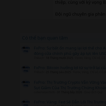
thiệp, cùng với kỳ vọng B
Đội ngũ chuyên gia phân
Có thể bạn quan tâm
FxPro: Sự bất ổn mang lại lợi thế cho 
đóng cửa chính phủ gây áp lực lên US
ThBach
18 Tháng mười 2025
Forex, Vàng, Chỉ số, Cổ
FxPro: Bitcoin hưởng lợi từ sự trở lại củ
ThBach
25 Tháng sáu 2025
Forex, Vàng, Chỉ số, Cổ 
FxPro: Thị Trường Crypto Vẫn Vững V
Sụt Giảm Của Thị Trường Chứng Khoá
cobemetaichinh
31 Tháng bảy 2026
Giao dịch Quỹ
FxPro: Vàng: Fed Sẽ Dẫn Lối Thị Trườn