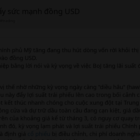
 đẩy sức mạnh đồng USD
 #trading
Chính phủ Mỹ tăng đang thu hút dòng vốn rời khỏi thị
vào đồng USD.
iệp bằng lời nói và kỳ vọng về việc BoJ tăng lãi suất 
ị thế nhờ những kỳ vọng ngày càng "diều hâu" (hawk
iều này đẩy lợi suất trái phiếu lên cao trong bối cảnh
t kết thúc nhanh chóng cho cuộc xung đột tại Trung
óng cửa và dự trữ dầu toàn cầu đang cạn kiệt, giá dầ
rên của khoảng giá kể từ tháng 3, có nguy cơ quay trở
nh đó, kỳ vọng lạm phát và lợi suất trái phiếu Chính
là định giá
cổ phiếu
bị điều chỉnh, chi phí doanh ngh