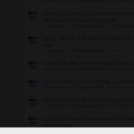
cobemetaichinh
31 Tháng bảy 2026
Sàn nhị phân - 
FxPro: Thị Trường Crypto Vẫn Vững V
Bán Tháo Cổ Phiếu Công Nghệ
cobemetaichinh
31 Tháng bảy 2026
Sàn chứng khoá
FxPro: Bitcoin Thất Bại Trong Việc Bứ
Hạn
cobemetaichinh
31 Tháng bảy 2026
Sàn Forex
FxPro: Dầu Mỏ: Triển Vọng Dư Thừa 
cobemetaichinh
31 Tháng bảy 2026
Hệ thống giao d
FxPro: Đã Đến Lúc Cân Nhắc Các Rủi R
cobemetaichinh
31 Tháng bảy 2026
Crypto Currenci
FxPro: Sự Hạ Nhiệt Căng Thẳng Làm 
cobemetaichinh
31 Tháng bảy 2026
Forex, Vàng, Chỉ
FxPro: Thị Trường Crypto Đang Gia Tă
(Buy the Dip)
cobemetaichinh
31 Tháng bảy 2026
Chứng khoán Vi