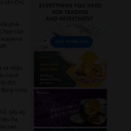
ếu tân Chủ
nữa phải
ộc họp của
 Katayama
iết.
a và nhận
ản hành
một đợt
y đang cung
SD, gây áp
 hiệu hạ
báo can