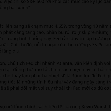
. Việc chỉ số S&P 500 rời khỏi các mức cao kỷ lục đan
ồng bạc xanh".
uất liên bang sẽ chạm mức 4,65% trong vòng 10 năm t
 phát càng tăng cao, phần bù rủi ro (risk premium)
ớn. Trong tình huống này, Fed cần duy trì lập trường 
uất. Chỉ khi đó, nỗi lo ngại của thị trường về việc l
 lắng dịu.
n, Chủ tịch Fed chi nhánh Atlanta, vẫn kiên định với 
ện tại, đồng thời mô tả chính sách hiện nay là thắt c
 cho thấy lạm phát hạ nhiệt sẽ là động lực để Fed qu
Đáng tiếc là những tín hiệu như vậy đang ngày càng t
ẽ sẽ phải đối mặt với suy thoái thì Fed mới có đủ cơ 
vụ nới lỏng chính sách tiền tệ của ông Kevin Warsh 