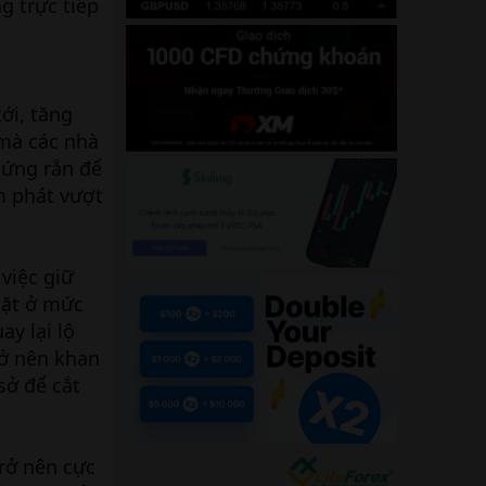
g trực tiếp
ới, tăng
 mà các nhà
cứng rắn để
ạm phát vượt
việc giữ
hặt ở mức
ay lại lộ
rở nên khan
sở để cắt
trở nên cực