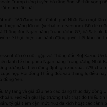
Donald Trump từng tuyên bố rằng ông sẽ thất vọng n
cắt giảm lãi suất.
 sát mốc 160 đang buộc Chính phủ Nhật Bản một lần 
n thiệp bằng lời nói (verbal intervention). Bên lề cu
 và Thống đốc Ngân hàng Trung ương G7, bà Satsuki
yền sẽ thực hiện các hành động quyết liệt khi cần th
Bessent đã có cuộc gặp với Thống đốc BoJ Kazuo Ued
nền kinh tế cho phép Ngân hàng Trung ương Nhật B
ờng tương lai hiện đang định giá xác suất 77% cho 
i cuộc họp Hội đồng Thống đốc vào tháng 6, điều nà
o đồng Yên.
hiếu Mỹ tăng và giá dầu neo cao đang thúc đẩy đồng U
khoán. Fed vẫn giữ lập trường thắt chặt do thiếu tín
 Bản, tỷ giá tiệm cận mức 160 đã kích hoạt các cảnh 