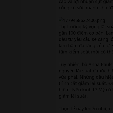
cao và lợi nhuận sụt giảm
củng cố sức mạnh cho "đ
Thị trường kỳ vọng lãi s
gần 100 điểm cơ bản. Lạm
đầu tư yêu cầu sẽ càng l
kìm hãm đà tăng của lợi s
tầm kiểm soát mới có thể
Tuy nhiên, bà Anna Paulso
nguyên lãi suất ở mức hi
vừa phải. Những dấu hiệu
trình cắt giảm lãi suất. 
hiếm. Nền kinh tế Mỹ có l
giảm lãi suất.
Thực tế này khiến nhiệm 