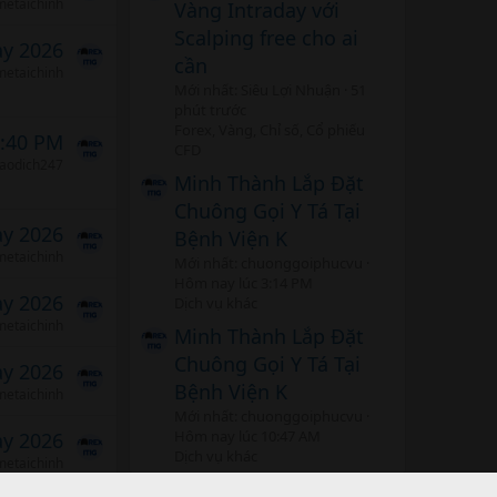
etaichinh
Vàng Intraday với
Scalping free cho ai
ảy 2026
cần
etaichinh
Mới nhất: Siêu Lợi Nhuận
51
phút trước
Forex, Vàng, Chỉ số, Cổ phiếu
5:40 PM
CFD
iaodich247
Minh Thành Lắp Đặt
Chuông Gọi Y Tá Tại
ảy 2026
Bệnh Viện K
etaichinh
Mới nhất: chuonggoiphucvu
Hôm nay lúc 3:14 PM
ảy 2026
Dịch vụ khác
etaichinh
Minh Thành Lắp Đặt
Chuông Gọi Y Tá Tại
ảy 2026
Bệnh Viện K
etaichinh
Mới nhất: chuonggoiphucvu
Hôm nay lúc 10:47 AM
ảy 2026
Dịch vụ khác
etaichinh