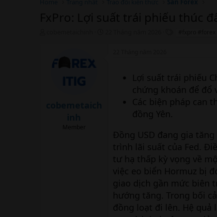
Home
Trang nhất
Trao đổi kiến thức
Sàn Forex
FxPro: Lợi suất trái phiếu thúc
T
N
T
cobemetaichinh
22 Tháng năm 2026
#fxpro #forex
h
g
h
r
à
ẻ
22 Tháng năm 2026
e
y
a
b
d
ắ
Lợi suất trái phiếu 
s
t
chứng khoán để đổ 
t
đ
Các biện pháp can th
a
ầ
cobemetaich
r
u
đồng Yên.
inh
t
e
Member
Đồng USD đang gia tăng v
r
trình lãi suất của Fed. Đ
tư hạ thấp kỳ vọng về mộ
việc eo biển Hormuz bị đ
giao dịch gần mức biên t
hướng tăng. Trong bối cả
đồng loạt đi lên. Hệ quả 