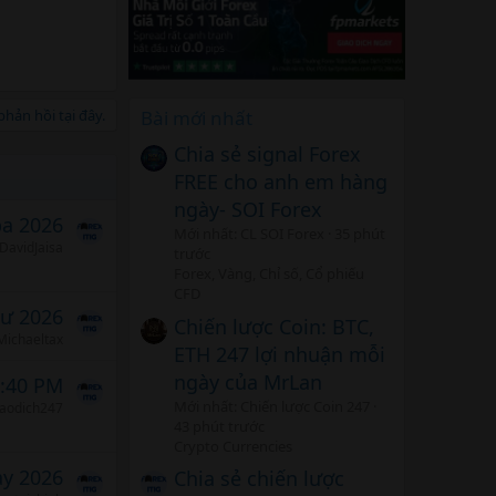
hản hồi tại đây.
Bài mới nhất
Chia sẻ signal Forex
FREE cho anh em hàng
ngày- SOI Forex
ba 2026
Mới nhất: CL SOI Forex
35 phút
DavidJaisa
trước
Forex, Vàng, Chỉ số, Cổ phiếu
CFD
tư 2026
Chiến lược Coin: BTC,
Michaeltax
ETH 247 lợi nhuận mỗi
ngày của MrLan
5:40 PM
Mới nhất: Chiến lược Coin 247
iaodich247
43 phút trước
Crypto Currencies
ảy 2026
Chia sẻ chiến lược