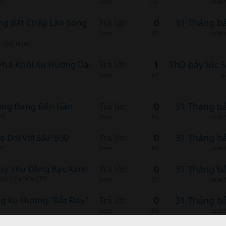
BO
Xem
126
cobem
àng Bất Chấp Làn Sóng
Trả lời
0
31 Tháng b
Xem
83
cobem
n Việt Nam
t Phá Khỏi Xu Hướng Dài
Trả lời
1
Thứ bảy lúc 
Xem
88
g
Cung Đang Đến Gần
Trả lời
0
31 Tháng b
ịch
Xem
88
cobem
o Đối Với S&P 500
Trả lời
0
31 Tháng b
es
Xem
64
cobem
Suy Yếu Đồng Bạc Xanh
Trả lời
0
31 Tháng b
 số, Cổ phiếu CFD
Xem
50
cobem
ng Xu Hướng "Bắt Đáy"
Trả lời
0
31 Tháng b
Xem
108
cobem
ệt Nam