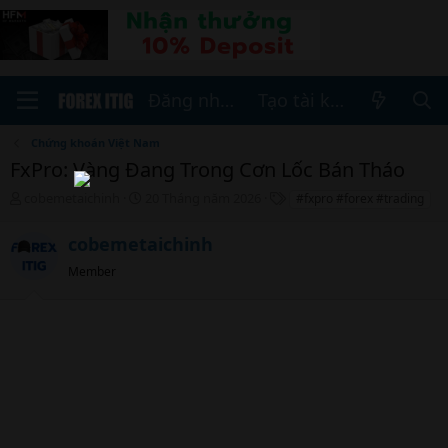
Đăng nhập
Tạo tài khoản
Chứng khoán Việt Nam
FxPro: Vàng Đang Trong Cơn Lốc Bán Tháo
T
N
T
cobemetaichinh
20 Tháng năm 2026
#fxpro #forex #trading
h
g
h
r
à
ẻ
cobemetaichinh
e
y
a
b
Member
d
ắ
s
t
t
đ
a
ầ
r
u
t
e
r