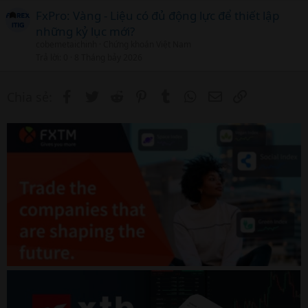
FxPro: Vàng - Liệu có đủ động lực để thiết lập
những kỷ lục mới?
cobemetaichinh
Chứng khoán Việt Nam
Trả lời
0
8 Tháng bảy 2026
Facebook
Twitter
Reddit
Pinterest
Tumblr
WhatsApp
Email
Link
Chia sẻ: