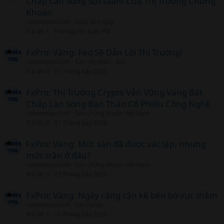
Chấp Làn Sóng Sụt Giảm Của Thị Trường Chứng
Khoán
cobemetaichinh
Giao dịch Quỹ
Trả lời
1
Thứ bảy lúc 5:40 PM
FxPro: Vàng: Fed Sẽ Dẫn Lối Thị Trường!
cobemetaichinh
Sàn nhị phân - BO
Trả lời
0
31 Tháng bảy 2026
FxPro: Thị Trường Crypto Vẫn Vững Vàng Bất
Chấp Làn Sóng Bán Tháo Cổ Phiếu Công Nghệ
cobemetaichinh
Sàn chứng khoán Việt Nam
Trả lời
0
31 Tháng bảy 2026
FxPro: Vàng: Mức sàn đã được xác lập, nhưng
mức trần ở đâu?
cobemetaichinh
Sàn chứng khoán Việt Nam
Trả lời
0
23 Tháng bảy 2026
FxPro: Vàng: Ngày càng cận kề bên bờ vực thẳm
cobemetaichinh
Sàn Forex
Trả lời
1
16 Tháng bảy 2026