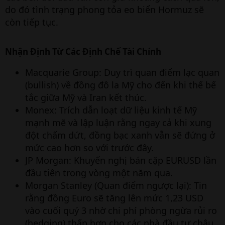
do đó tình trạng phong tỏa eo biển Hormuz sẽ
còn tiếp tục.
Nhận Định Từ Các Định Chế Tài Chính​
Macquarie Group: Duy trì quan điểm lạc quan
(bullish) về đồng đô la Mỹ cho đến khi thế bế
tắc giữa Mỹ và Iran kết thúc.
Monex: Trích dẫn loạt dữ liệu kinh tế Mỹ
mạnh mẽ và lập luận rằng ngay cả khi xung
đột chấm dứt, đồng bạc xanh vẫn sẽ đứng ở
mức cao hơn so với trước đây.
JP Morgan: Khuyến nghị bán cặp EURUSD lần
đầu tiên trong vòng một năm qua.
Morgan Stanley (Quan điểm ngược lại): Tin
rằng đồng Euro sẽ tăng lên mức 1,23 USD
vào cuối quý 3 nhờ chi phí phòng ngừa rủi ro
(hedging) thấp hơn cho các nhà đầu tư châu