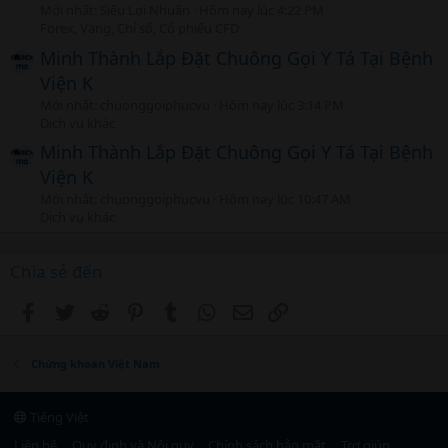
Mới nhất: Siêu Lợi Nhuận
Hôm nay lúc 4:22 PM
Forex, Vàng, Chỉ số, Cổ phiếu CFD
Minh Thành Lắp Đặt Chuông Gọi Y Tá Tại Bệnh
Viện K
Mới nhất: chuonggoiphucvu
Hôm nay lúc 3:14 PM
Dịch vụ khác
Minh Thành Lắp Đặt Chuông Gọi Y Tá Tại Bệnh
Viện K
Mới nhất: chuonggoiphucvu
Hôm nay lúc 10:47 AM
Dịch vụ khác
Chia sẻ đến
Facebook
Twitter
Reddit
Pinterest
Tumblr
WhatsApp
Email
Link
Chứng khoán Việt Nam
Tiếng Việt
Liên hệ
Quy định và Nội quy
Chính sách bảo mật
Trợ giúp