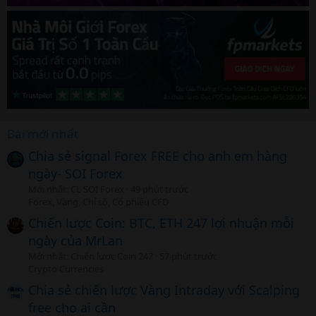
Bài mới nhất
Chia sẻ signal Forex FREE cho anh em hàng
ngày- SOI Forex
Mới nhất: CL SOI Forex
49 phút trước
Forex, Vàng, Chỉ số, Cổ phiếu CFD
Chiến lược Coin: BTC, ETH 247 lợi nhuận mỗi
ngày của MrLan
Mới nhất: Chiến lược Coin 247
57 phút trước
Crypto Currencies
Chia sẻ chiến lược Vàng Intraday với Scalping
free cho ai cần