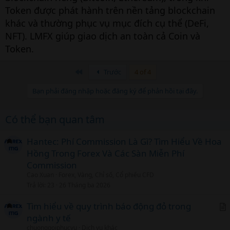
Token được phát hành trên nền tảng blockchain
khác và thường phục vụ mục đích cụ thể (DeFi,
NFT). LMFX giúp giao dịch an toàn cả Coin và
Token.
Đầu
Trước
4 of 4
Bạn phải đăng nhập hoặc đăng ký để phản hồi tại đây.
Có thể bạn quan tâm
Hantec: Phí Commission Là Gì? Tìm Hiểu Về Hoa
Hồng Trong Forex Và Các Sàn Miễn Phí
Commission
Cao Xuan
Forex, Vàng, Chỉ số, Cổ phiếu CFD
Trả lời
23
26 Tháng ba 2026
Tìm hiểu về quy trình báo động đỏ trong
ngành y tế
r
chuonggoiphucvu
Dịch vụ khác