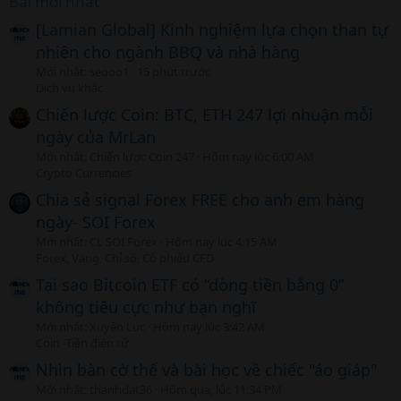
Bài mới nhất
[Lamian Global] Kinh nghiệm lựa chọn than tự
nhiên cho ngành BBQ và nhà hàng
Mới nhất: seooo1
15 phút trước
Dịch vụ khác
Chiến lược Coin: BTC, ETH 247 lợi nhuận mỗi
ngày của MrLan
Mới nhất: Chiến lược Coin 247
Hôm nay lúc 6:00 AM
Crypto Currencies
Chia sẻ signal Forex FREE cho anh em hàng
ngày- SOI Forex
Mới nhất: CL SOI Forex
Hôm nay lúc 4:15 AM
Forex, Vàng, Chỉ số, Cổ phiếu CFD
Tại sao Bitcoin ETF có “dòng tiền bằng 0”
không tiêu cực như bạn nghĩ
Mới nhất: Xuyên Lục
Hôm nay lúc 3:42 AM
Coin -Tiền điện tử
Nhìn bàn cờ thế và bài học về chiếc "áo giáp"
Mới nhất: thanhdat36
Hôm qua, lúc 11:34 PM