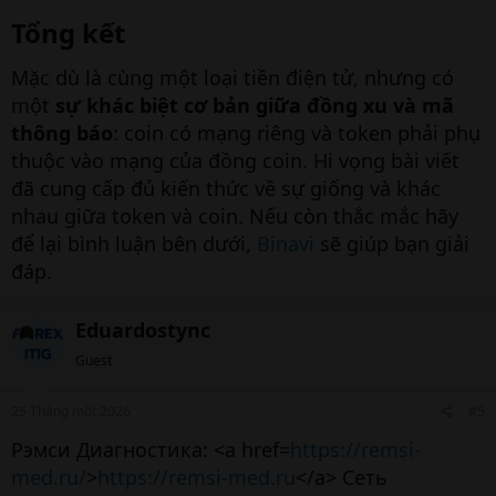
Tổng kết​
Mặc dù là cùng một loại tiền điện tử, nhưng có
một
sự khác biệt cơ bản giữa đồng xu và mã
thông báo
: coin có mạng riêng và token phải phụ
thuộc vào mạng của đồng coin. Hi vọng bài viết
đã cung cấp đủ kiến thức về sự giống và khác
nhau giữa token và coin. Nếu còn thắc mắc hãy
để lại bình luận bên dưới,
Binavi
sẽ giúp bạn giải
đáp.
Eduardostync
Guest
25 Tháng một 2026
#5
Рэмси Диагностика: <a href=
https://remsi-
med.ru/
>
https://remsi-med.ru
</a> Сеть