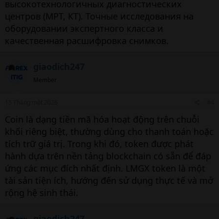
высокотехнологичных диагностических
центров (МРТ, КТ). Точные исследования на
оборудовании экспертного класса и
качественная расшифровка снимков.
giaodich247
Member
15 Tháng một 2026
#4
Coin là dạng tiền mã hóa hoạt động trên chuỗi
khối riêng biệt, thường dùng cho thanh toán hoặc
tích trữ giá trị. Trong khi đó, token được phát
hành dựa trên nền tảng blockchain có sẵn để đáp
ứng các mục đích nhất định. LMGX token là một
tài sản tiện ích, hướng đến sử dụng thực tế và mở
rộng hệ sinh thái.
giaodich247