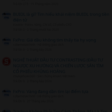
t
Trả lời
273
15 Tháng năm 2026
i
c
BUIDL là gì? Tìm hiểu khái niệm BUIDL trong tiền
l
điện tử
trautre
Forex, Vàng, Chỉ số, Cổ phiếu CFD
Trả lời
2
2 Tháng mười hai 2025
FxPro: Giá dầu không tìm thấy tia hy vọng
cobemetaichinh
Hệ thống giao dịch
Trả lời
0
2 Tháng bảy 2026
NGHỆ THUẬT ĐẦU TƯ CONTRASTING (ĐẦU TƯ
NGƯỢC XU HƯỚNG) VÀ CHIẾN LƯỢC SĂN TÌM
CỔ PHIẾU KHỦNG HOẢNG
chungkhoan360
Sàn chứng khoán Việt Nam
Trả lời
0
2 Tháng bảy 2026
FxPro: Vàng đang dần tìm lại điểm tựa
cobemetaichinh
Hệ thống giao dịch
Trả lời
0
27 Tháng sáu 2026
Trading Không Phải Tìm Cách Thắng, Mà Là Tìm