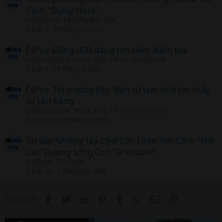
Cách "Đừng Thua"
tungkhoisuy
Hệ thống giao dịch
Trả lời
1
4 Tháng sáu 2026
FxPro: Đồng USD đang tìm kiếm điểm tựa
cobemetaichinh
Forex, Vàng, Chỉ số, Cổ phiếu CFD
Trả lời
1
16 Tháng tư 2026
FxPro: Thị trường tiền điện tử tạm thời tìm thấy
sự cân bằng
cobemetaichinh
Forex, Vàng, Chỉ số, Cổ phiếu CFD
Trả lời
16
16 Tháng bảy 2026
Tại Sao Những Tay Chơi Lớn Luôn Tìm Cách "Nối
Dài" Đường Sống Cho Tài Khoản?
thanhaha
Sàn Forex
Trả lời
26
2 Tháng bảy 2026
Facebook
Twitter
Reddit
Pinterest
Tumblr
WhatsApp
Email
Link
Chia sẻ: