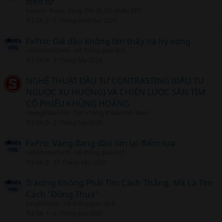
l
điện tử
trautre
Forex, Vàng, Chỉ số, Cổ phiếu CFD
Trả lời
2
2 Tháng mười hai 2025
FxPro: Giá dầu không tìm thấy tia hy vọng
cobemetaichinh
Hệ thống giao dịch
Trả lời
0
2 Tháng bảy 2026
NGHỆ THUẬT ĐẦU TƯ CONTRASTING (ĐẦU TƯ
NGƯỢC XU HƯỚNG) VÀ CHIẾN LƯỢC SĂN TÌM
CỔ PHIẾU KHỦNG HOẢNG
chungkhoan360
Sàn chứng khoán Việt Nam
Trả lời
0
2 Tháng bảy 2026
FxPro: Vàng đang dần tìm lại điểm tựa
cobemetaichinh
Hệ thống giao dịch
Trả lời
0
27 Tháng sáu 2026
Trading Không Phải Tìm Cách Thắng, Mà Là Tìm
Cách "Đừng Thua"
tungkhoisuy
Hệ thống giao dịch
Trả lời
1
4 Tháng sáu 2026