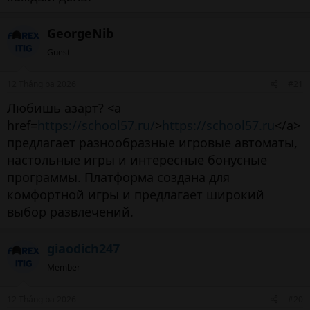
GeorgeNib
Guest
12 Tháng ba 2026
#21
Любишь азарт? <a
href=
https://school57.ru/
>
https://school57.ru
</a>
предлагает разнообразные игровые автоматы,
настольные игры и интересные бонусные
программы. Платформа создана для
комфортной игры и предлагает широкий
выбор развлечений.
giaodich247
Member
12 Tháng ba 2026
#20