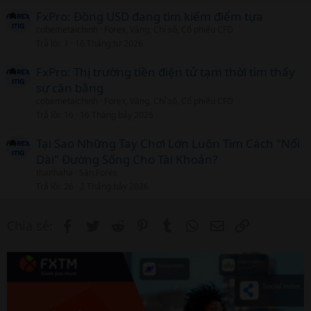
FxPro: Đồng USD đang tìm kiếm điểm tựa
cobemetaichinh
Forex, Vàng, Chỉ số, Cổ phiếu CFD
Trả lời
1
16 Tháng tư 2026
FxPro: Thị trường tiền điện tử tạm thời tìm thấy
sự cân bằng
cobemetaichinh
Forex, Vàng, Chỉ số, Cổ phiếu CFD
Trả lời
16
16 Tháng bảy 2026
Tại Sao Những Tay Chơi Lớn Luôn Tìm Cách "Nối
Dài" Đường Sống Cho Tài Khoản?
thanhaha
Sàn Forex
Trả lời
26
2 Tháng bảy 2026
Facebook
Twitter
Reddit
Pinterest
Tumblr
WhatsApp
Email
Link
Chia sẻ: