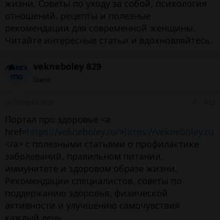
жизни. Советы по уходу за собой, психология
отношений, рецепты и полезные
рекомендации для современной женщины.
Читайте интересные статьи и вдохновляйтесь.
vekneboley 829
Guest
13 Tháng ba 2026
#22
Портал про здоровье <a
href=
https://vekneboley.ru/
>
https://vekneboley.ru
</a> с полезными статьями о профилактике
заболеваний, правильном питании,
иммунитете и здоровом образе жизни.
Рекомендации специалистов, советы по
поддержанию здоровья, физической
активности и улучшению самочувствия
каждый день.