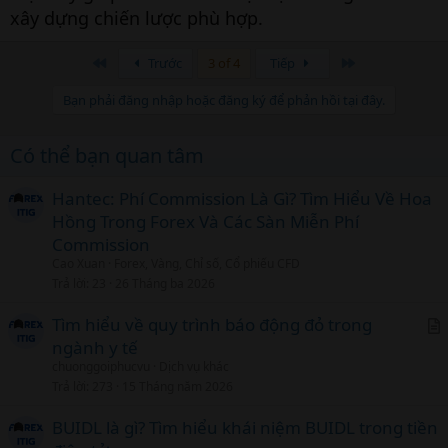
xây dựng chiến lược phù hợp.
Đầu
Cuối
Trước
3 of 4
Tiếp
Bạn phải đăng nhập hoặc đăng ký để phản hồi tại đây.
Có thể bạn quan tâm
Hantec: Phí Commission Là Gì? Tìm Hiểu Về Hoa
Hồng Trong Forex Và Các Sàn Miễn Phí
Commission
Cao Xuan
Forex, Vàng, Chỉ số, Cổ phiếu CFD
Trả lời
23
26 Tháng ba 2026
Tìm hiểu về quy trình báo động đỏ trong
ngành y tế
r
chuonggoiphucvu
Dịch vụ khác
t
Trả lời
273
15 Tháng năm 2026
i
c
BUIDL là gì? Tìm hiểu khái niệm BUIDL trong tiền