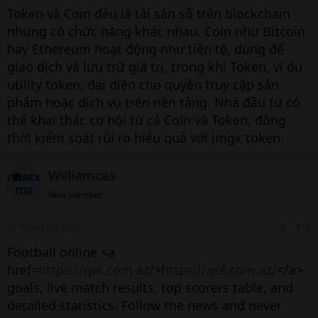
Token và Coin đều là tài sản số trên blockchain
nhưng có chức năng khác nhau. Coin như Bitcoin
hay Ethereum hoạt động như tiền tệ, dùng để
giao dịch và lưu trữ giá trị, trong khi Token, ví dụ
utility token, đại diện cho quyền truy cập sản
phẩm hoặc dịch vụ trên nền tảng. Nhà đầu tư có
thể khai thác cơ hội từ cả Coin và Token, đồng
thời kiểm soát rủi ro hiệu quả với lmgx token.
Williamces
New member
28 Tháng hai 2026
#19
Football online <a
href=
https://qol.com.az/
>
https://qol.com.az/
</a>
goals, live match results, top scorers table, and
detailed statistics. Follow the news and never