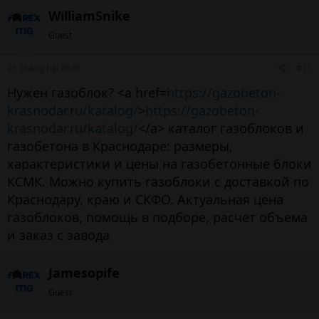
WilliamSnike
Guest
25 Tháng hai 2026
#11
Нужен газоблок? <a href=
https://gazobeton-
krasnodar.ru/katalog/
>
https://gazobeton-
krasnodar.ru/katalog/
</a> каталог газоблоков и
газобетона в Краснодаре: размеры,
характеристики и цены на газобетонные блоки
КСМК. Можно купить газоблоки с доставкой по
Краснодару, краю и СКФО. Актуальная цена
газоблоков, помощь в подборе, расчет объема
и заказ с завода
Jamesopife
Guest