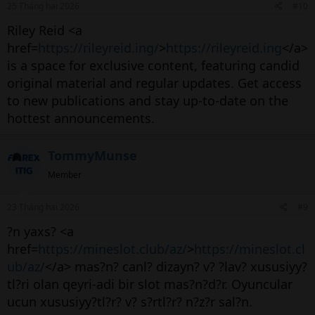
25 Tháng hai 2026
#10
Riley Reid <a
href=
https://rileyreid.ing/
>
https://rileyreid.ing
</a>
is a space for exclusive content, featuring candid
original material and regular updates. Get access
to new publications and stay up-to-date on the
hottest announcements.
TommyMunse
Member
23 Tháng hai 2026
#9
?n yaxs? <a
href=
https://mineslot.club/az/
>
https://mineslot.cl
ub/az/
</a> mas?n? canl? dizayn? v? ?lav? xususiyy?
tl?ri olan qeyri-adi bir slot mas?n?d?r. Oyuncular
ucun xususiyy?tl?r? v? s?rtl?r? n?z?r sal?n.