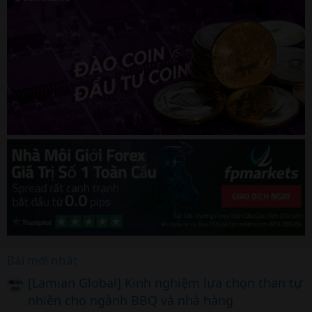
Bài mới nhất
[Lamian Global] Kinh nghiệm lựa chọn than tự
nhiên cho ngành BBQ và nhà hàng