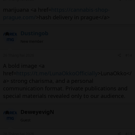
marijuana <a href=
https://cannabis-shop-
prague.com/
>hash delivery in prague</a>
Dustingob
New member
26 Tháng hai 2026
#14
A bold image <a
href=
https://t.me/LunaOkkoOfficially
>LunaOkko</
a> strong charisma, and a personal
communication format. Private publications and
special materials revealed only to our audience.
DeweyevigN
Guest
26 Tháng hai 2026
#13