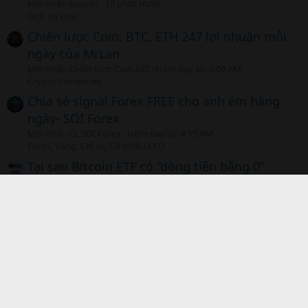
Mới nhất: seooo1
15 phút trước
Dịch vụ khác
Chiến lược Coin: BTC, ETH 247 lợi nhuận mỗi
ngày của MrLan
Mới nhất: Chiến lược Coin 247
Hôm nay lúc 6:00 AM
Crypto Currencies
Chia sẻ signal Forex FREE cho anh em hàng
ngày- SOI Forex
Mới nhất: CL SOI Forex
Hôm nay lúc 4:15 AM
Forex, Vàng, Chỉ số, Cổ phiếu CFD
Tại sao Bitcoin ETF có “dòng tiền bằng 0”
không tiêu cực như bạn nghĩ
Mới nhất: Xuyên Lục
Hôm nay lúc 3:42 AM
Coin -Tiền điện tử
Nhìn bàn cờ thế và bài học về chiếc "áo giáp"
Mới nhất: thanhdat36
Hôm qua, lúc 11:34 PM
Thị trường Forex, Vàng
Chia sẻ đến