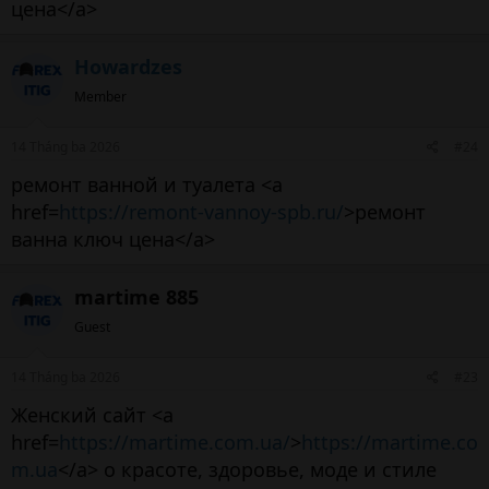
цена</a>
Howardzes
Member
14 Tháng ba 2026
#24
ремонт ванной и туалета <a
href=
https://remont-vannoy-spb.ru/
>ремонт
ванна ключ цена</a>
martime 885
Guest
14 Tháng ba 2026
#23
Женский сайт <a
href=
https://martime.com.ua/
>
https://martime.co
m.ua
</a> о красоте, здоровье, моде и стиле