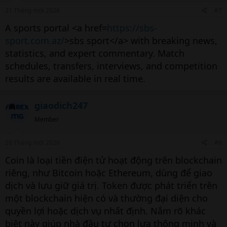
31 Tháng một 2026
#7
A sports portal <a href=
https://sbs-
sport.com.az/
>sbs sport</a> with breaking news,
statistics, and expert commentary. Match
schedules, transfers, interviews, and competition
results are available in real time.
giaodich247
Member
29 Tháng một 2026
#6
Coin là loại tiền điện tử hoạt động trên blockchain
riêng, như Bitcoin hoặc Ethereum, dùng để giao
dịch và lưu giữ giá trị. Token được phát triển trên
một blockchain hiện có và thường đại diện cho
quyền lợi hoặc dịch vụ nhất định. Nắm rõ khác
biệt này giúp nhà đầu tư chọn lựa thông minh và