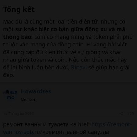
Tổng kết​
Mặc dù là cùng một loại tiền điện tử, nhưng có
một
sự khác biệt cơ bản giữa đồng xu và mã
thông báo
: coin có mạng riêng và token phải phụ
thuộc vào mạng của đồng coin. Hi vọng bài viết
đã cung cấp đủ kiến thức về sự giống và khác
nhau giữa token và coin. Nếu còn thắc mắc hãy
để lại bình luận bên dưới,
Binavi
sẽ giúp bạn giải
đáp.
Howardzes
Member
14 Tháng ba 2026
#25
ремонт ванны и туалета <a href=
https://remont-
vannoy-spb.ru/
>ремонт ванной санузла