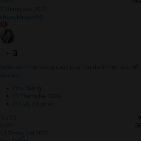
Xem
193
2 Tháng bảy 2026
chungkhoan360
A
r
Bước tiến mới trong cuộc truy tìm danh tính cha đẻ
t
Bitcoin
i
c
Chu Thắng
l
13 Tháng hai 2026
e
Chỉ số, Cổ phiếu
Trả lời
0
Xem
6K
13 Tháng hai 2026