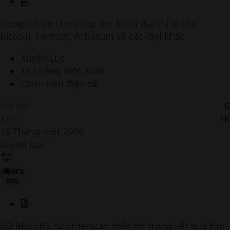
A
r
Google hiện cho phép tìm kiếm địa chỉ ví cho
t
Bitcoin, Fantom, Arbitrum và các loại khác
i
c
Xuyên Lục
l
16 Tháng một 2026
e
Coin -Tiền điện tử
Trả lời
0
Xem
1K
16 Tháng một 2026
Xuyên Lục
A
r
Dữ liệu ENS từ Etherscan hiển thị trong kết quả tìm
t