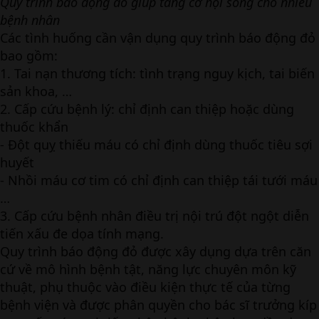
Quy trình báo động đỏ giúp tăng cơ hội sống cho nhiều
bệnh nhân
Các tình huống cần vận dụng quy trình báo động đỏ
bao gồm:
1. Tai nạn thương tích: tình trạng nguy kịch, tai biến
sản khoa, …
2. Cấp cứu bệnh lý: chỉ định can thiệp hoặc dùng
thuốc khẩn
- Đột quỵ thiếu máu có chỉ định dùng thuốc tiêu sợi
huyết
- Nhồi máu cơ tim có chỉ định can thiệp tái tưới máu
…
3. Cấp cứu bệnh nhân điều trị nội trú đột ngột diễn
tiến xấu đe dọa tính mạng.
Quy trình báo động đỏ được xây dụng dựa trên căn
cứ về mô hình bệnh tật, năng lực chuyên môn kỹ
thuật, phụ thuộc vào điều kiện thực tế của từng
bệnh viện và được phân quyền cho bác sĩ trưởng kíp