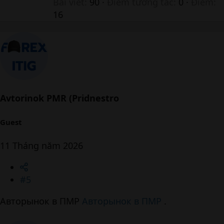
t
Bài viết
90
Điểm tương tác
0
Điểm
t
16
e
n
b
y
Avtorinok PMR (Pridnestro
Guest
11 Tháng năm 2026
#5
Авторынок в ПМР
Авторынок в ПМР
.