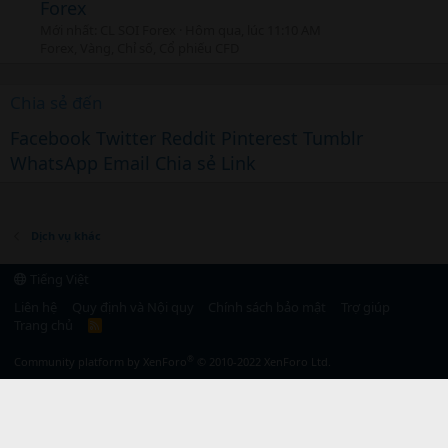
Forex
Mới nhất: CL SOI Forex
Hôm qua, lúc 11:10 AM
Forex, Vàng, Chỉ số, Cổ phiếu CFD
Chia sẻ đến
Facebook
Twitter
Reddit
Pinterest
Tumblr
WhatsApp
Email
Chia sẻ
Link
Dịch vụ khác
Tiếng Việt
Liên hệ
Quy định và Nội quy
Chính sách bảo mật
Trợ giúp
Trang chủ
R
S
S
®
Community platform by XenForo
© 2010-2022 XenForo Ltd.
}, 0); });