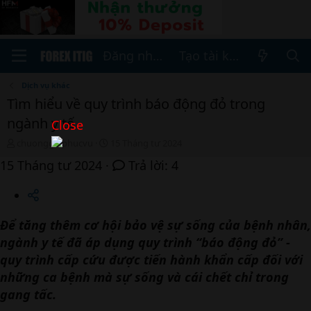
Đăng nhập
Tạo tài khoản
Dịch vụ khác
Tìm hiểu về quy trình báo động đỏ trong
ngành y tế
Close
T
N
chuonggoiphucvu
15 Tháng tư 2024
h
g
15 Tháng tư 2024
Trả lời: 4
r
à
e
y
a
b
d
ắ
s
t
Để tăng thêm cơ hội bảo vệ sự sống của bệnh nhân,
t
đ
ngành y tế đã áp dụng quy trình “báo động đỏ” -
a
ầ
r
u
quy trình cấp cứu được tiến hành khẩn cấp đối với
t
những ca bệnh mà sự sống và cái chết chỉ trong
e
gang tấc.
r