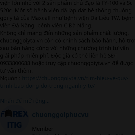
viện lớn nhỏ với 2 sản phẩm chủ đạo là FY-100 và Sc
520c. Một số bệnh viện đã lắp đặt hệ thống chuông
gọi y tá của Maxcall như bệnh viện Da Liễu TW, bệnh
viện Đà Nẵng, bệnh viện C Đà Nẵng.
Không chỉ mang đến những sản phẩm chất lượng,
chuonggoiyta.vn còn có chính sách bảo hành, hỗ trợ
sau bán hàng cùng với những chương trình tư vấn
giải pháp miễn phí. Độc giả có thể liên hệ SĐT
0933800688 hoặc truy cập chuonggoiyta.vn để được
tư vấn thêm.
Nguồn :
https://chuonggoiyta.vn/tim-hieu-ve-quy-
trinh-bao-dong-do-trong-nganh-y-te/
Nhấn để mở rộng...
W
chuonggoiphucvu
r
i
Member