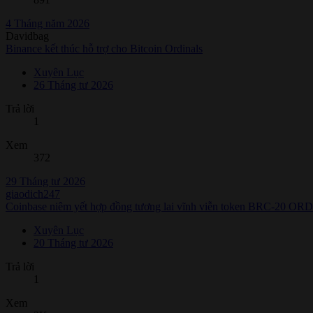
4 Tháng năm 2026
Davidbag
Binance kết thúc hỗ trợ cho Bitcoin Ordinals
Xuyên Lục
26 Tháng tư 2026
Trả lời
1
Xem
372
29 Tháng tư 2026
giaodich247
Coinbase niêm yết hợp đồng tương lai vĩnh viễn token BRC-20 ORD
Xuyên Lục
20 Tháng tư 2026
Trả lời
1
Xem