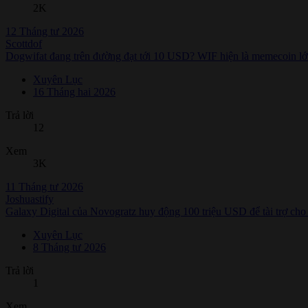
2K
12 Tháng tư 2026
Scottdof
Dogwifat đang trên đường đạt tới 10 USD? WIF hiện là memecoin lớn 
Xuyên Lục
16 Tháng hai 2026
Trả lời
12
Xem
3K
11 Tháng tư 2026
Joshuastify
Galaxy Digital của Novogratz huy động 100 triệu USD để tài trợ cho c
Xuyên Lục
8 Tháng tư 2026
Trả lời
1
Xem