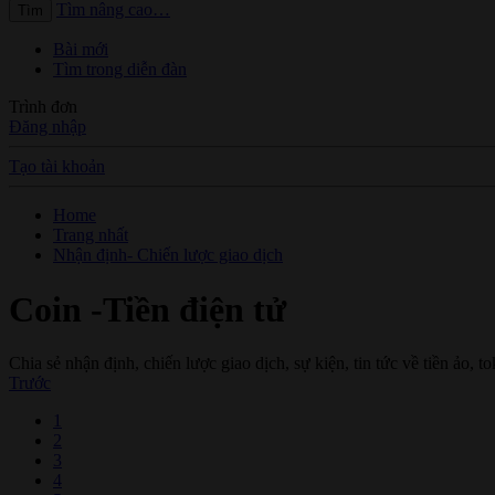
Tìm nâng cao…
Tìm
Bài mới
Tìm trong diễn đàn
Trình đơn
Đăng nhập
Tạo tài khoản
Home
Trang nhất
Nhận định- Chiến lược giao dịch
Coin -Tiền điện tử
Chia sẻ nhận định, chiến lược giao dịch, sự kiện, tin tức về tiền ảo, to
Trước
1
2
3
4