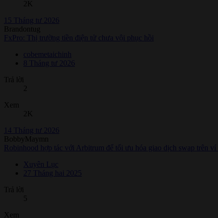
2K
15 Tháng tư 2026
Brandontug
FxPro: Thị trường tiền điện tử chưa vội phục hồi
cobemetaichinh
8 Tháng tư 2026
Trả lời
2
Xem
2K
14 Tháng tư 2026
BobbyMaymn
Robinhood hợp tác với Arbitrum để tối ưu hóa giao dịch swap trên v
Xuyên Lục
27 Tháng hai 2025
Trả lời
5
Xem