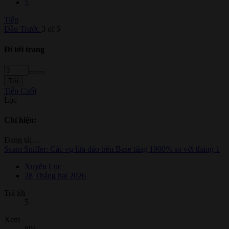
5
Tiếp
Đầu
Trước
3 of 5
Đi tới trang
Tới
Tiếp
Cuối
Lọc
Chỉ hiện:
Đang tải…
Scam Sniffer: Các vụ lừa đảo trên Base tăng 1900% so với tháng 1
Xuyên Lục
28 Tháng hai 2026
Trả lời
5
Xem
891