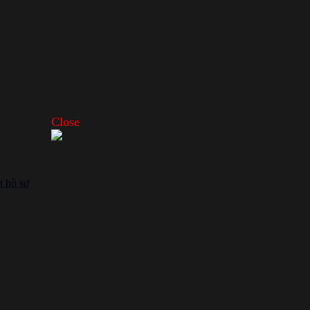
Close
t hồ sơ