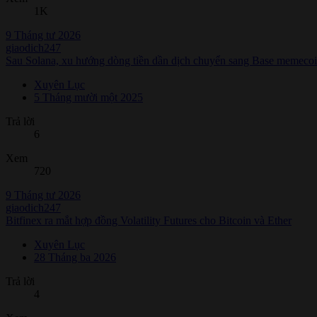
1K
9 Tháng tư 2026
giaodich247
Sau Solana, xu hướng dòng tiền dần dịch chuyển sang Base memeco
Xuyên Lục
5 Tháng mười một 2025
Trả lời
6
Xem
720
9 Tháng tư 2026
giaodich247
Bitfinex ra mắt hợp đồng Volatility Futures cho Bitcoin và Ether
Xuyên Lục
28 Tháng ba 2026
Trả lời
4