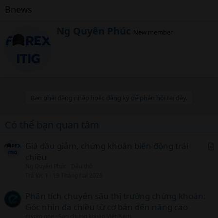
Bnews
W
Ng Quyên Phúc
New member
r
i
t
t
e
n
b
Bạn phải đăng nhập hoặc đăng ký để phản hồi tại đây.
y
Có thể bạn quan tâm
Giá dầu giảm, chứng khoán biến động trái
chiều
r
Ng Quyên Phúc
Dầu thô
t
Trả lời
1
19 Tháng hai 2026
i
c
Phân tích chuyên sâu thị trường chứng khoán:
l
Góc nhìn đa chiều từ cơ bản đến nâng cao
crypto one
Sàn chứng khoán Việt Nam