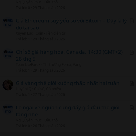
Ng Quyên Phúc
Dầu thô
t
Trả lời
0
29 Tháng sáu 2026
i
c
Giá Ethereum suy yếu so với Bitcoin – Đây là lý
l
do tại sao
r
Xuyên Lục
Coin -Tiền điện tử
t
Trả lời
1
29 Tháng sáu 2026
i
c
Chỉ số giá hàng hóa. Canada, 14:30 (GMT+2)
l
28 thg 5
r
Toàn LiteForex
Thị trường Forex, Vàng
t
Trả lời
1
29 Tháng sáu 2026
i
c
Giá vàng thế giới xuống thấp nhất hai tuần
l
HuyềnLQ
Chỉ số, Cổ phiếu
r
Trả lời
1
27 Tháng sáu 2026
t
i
Lo ngại về nguồn cung đẩy giá dầu thế giới
c
tăng nhẹ
r
l
Ng Quyên Phúc
Dầu thô
t
Trả lời
0
26 Tháng sáu 2026
i