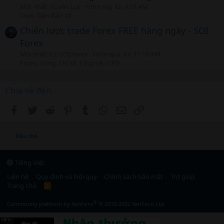
Mới nhất: Xuyên Lục
Hôm nay lúc 4:03 AM
Coin -Tiền điện tử
Chiến lược trade Forex FREE hàng ngày - SOI
Forex
Mới nhất: CL SOI Forex
Hôm qua, lúc 11:10 AM
Forex, Vàng, Chỉ số, Cổ phiếu CFD
Chia sẻ đến
Facebook
Twitter
Reddit
Pinterest
Tumblr
WhatsApp
Email
Link
Dầu thô
Tiếng Việt
Liên hệ
Quy định và Nội quy
Chính sách bảo mật
Trợ giúp
Trang chủ
R
S
S
®
Community platform by XenForo
© 2010-2022 XenForo Ltd.