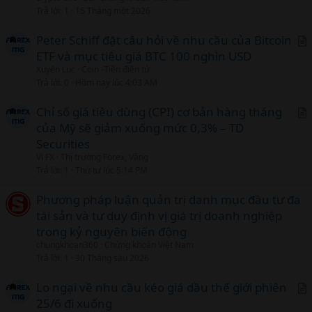
Trả lời
1
15 Tháng một 2026
Peter Schiff đặt câu hỏi về nhu cầu của Bitcoin
ETF và mục tiêu giá BTC 100 nghìn USD
r
Xuyên Lục
Coin -Tiền điện tử
t
Trả lời
0
Hôm nay lúc 4:03 AM
i
c
Chỉ số giá tiêu dùng (CPI) cơ bản hàng tháng
l
của Mỹ sẽ giảm xuống mức 0,3% – TD
r
Securities
t
Vi FX
Thị trường Forex, Vàng
i
Trả lời
1
Thứ tư lúc 5:14 PM
c
l
Phương pháp luận quản trị danh mục đầu tư đa
tài sản và tư duy định vị giá trị doanh nghiệp
trong kỷ nguyên biến động
chungkhoan360
Chứng khoán Việt Nam
Trả lời
1
30 Tháng sáu 2026
Lo ngại về nhu cầu kéo giá dầu thế giới phiên
25/6 đi xuống
r