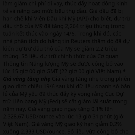
làm giảm chi phí đi vay, thúc đẩy hoạt động kinh
tế và nâng cao mức tiêu thụ dầu. Giá dầu đã bị
hạn chế khi Viện Dầu khí Mỹ (API) cho biết, dự trữ
dầu thô của Mỹ đã tăng 2,264 triệu thùng trong
tuần kết thúc vào ngày 14/6. Trong khi đó, các
nhà phân tích do hãng tin Reuters thăm dò đã dự
kiến dự trữ dầu thô của Mỹ sẽ giảm 2,2 triệu
thùng. Số liệu dự trữ chính thức của Cơ quan
Thông tin Năng lượng Mỹ sẽ được công bố vào
lúc 15 giờ 00 giờ GMT (22 giờ 00 giờ Việt Nam).
*
Giá vàng tăng nhẹ
Giá vàng tăng nhẹ trong phiên
giao dịch chiều 19/6 sau khi dữ liệu doanh số bán
lẻ của Mỹ yếu đã thúc đẩy kỳ vọng rằng Cục Dự
trữ Liên bang Mỹ (Fed) sẽ cắt giảm lãi suất trong
năm nay. Giá vàng giao ngay tăng 0,1% lên
2.328,67 USD/ounce vào lúc 13 giờ 31 phút (giờ
Việt Nam). Giá vàng Mỹ giao kỳ hạn giảm 0,2%
xuống 2.333 USD/ounce. Số liệu vừa công bố cho