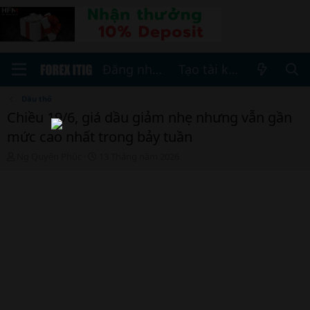
Đăng nhập
Tạo tài khoản
Dầu thô
Chiều 19/6, giá dầu giảm nhẹ nhưng vẫn gần
mức cao nhất trong bảy tuần
T
N
Ng Quyên Phúc
13 Tháng năm 2026
h
g
r
à
e
y
a
b
d
ắ
s
t
t
đ
a
ầ
r
u
t
e
r