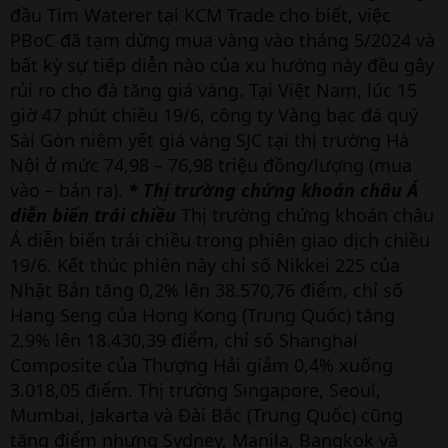
đầu Tim Waterer tại KCM Trade cho biết, việc
PBoC đã tạm dừng mua vàng vào tháng 5/2024 và
bất kỳ sự tiếp diễn nào của xu hướng này đều gây
rủi ro cho đà tăng giá vàng. Tại Việt Nam, lúc 15
giờ 47 phút chiều 19/6, công ty Vàng bạc đá quý
Sài Gòn niêm yết giá vàng SJC tại thị trường Hà
Nội ở mức 74,98 – 76,98 triệu đồng/lượng (mua
vào – bán ra).
* Thị trường chứng khoán châu Á
diễn biến trái chiều
Thị trường chứng khoán châu
Á diễn biến trái chiều trong phiên giao dịch chiều
19/6. Kết thúc phiên này chỉ số Nikkei 225 của
Nhật Bản tăng 0,2% lên 38.570,76 điểm, chỉ số
Hang Seng của Hong Kong (Trung Quốc) tăng
2,9% lên 18.430,39 điểm, chỉ số Shanghai
Composite của Thượng Hải giảm 0,4% xuống
3.018,05 điểm. Thị trường Singapore, Seoul,
Mumbai, Jakarta và Đài Bắc (Trung Quốc) cũng
tăng điểm nhưng Sydney, Manila, Bangkok và