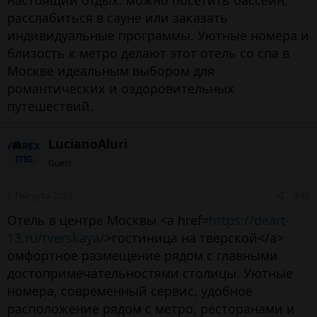
настоящий отдых: можно посетить бассейн,
расслабиться в сауне или заказать
индивидуальные программы. Уютные номера и
близость к метро делают этот отель со спа в
Москве идеальным выбором для
романтических и оздоровительных
путешествий.
LucianoAluri
Guest
6 Tháng ba 2026
#45
Отель в центре Москвы <a href=
https://deart-
13.ru/tverskaya/
>гостиница на тверской</a>
омфортное размещение рядом с главными
достопримечательностями столицы. Уютные
номера, современный сервис, удобное
расположение рядом с метро, ресторанами и