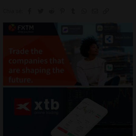
Facebook
Twitter
Reddit
Pinterest
Tumblr
WhatsApp
Email
Link
Chia sẻ: