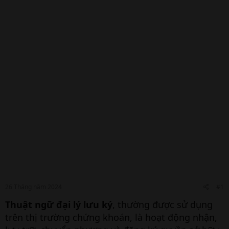
26 Tháng năm 2024
#1
Thuật ngữ đại lý lưu ký
, thường được sử dụng
trên thị trường chứng khoán, là hoạt động nhận,