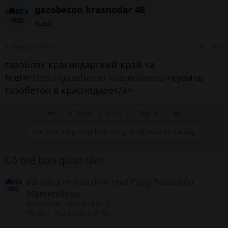
gazobeton krasnodar 48
Guest
4 Tháng ba 2026
#27
газоблок краснодарский край <a
href=
https://gazobeton-krasnodar.ru/
>купить
газобетон в краснодаре</a>
Đầu
Cuối
Trước
4 of 6
Tiếp
Bạn phải đăng nhập hoặc đăng ký để phản hồi tại đây.
Có thể bạn quan tâm
Vài lưu ý cho ae định chơi Copy Trade bên
Markets4you
dungdaubac
Sàn tiền điện tử
Trả lời
1
Thứ hai lúc 3:47 PM