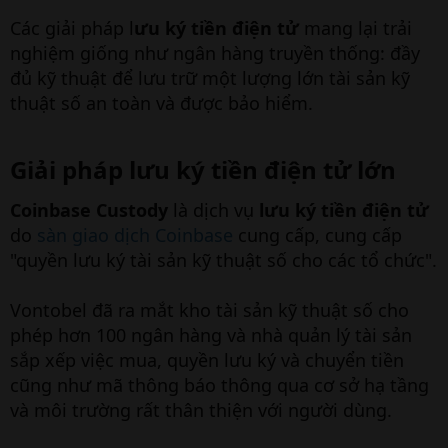
Các giải pháp l
ưu ký tiền điện tử
mang lại trải
nghiệm giống như ngân hàng truyền thống: đầy
đủ kỹ thuật để lưu trữ một lượng lớn tài sản kỹ
thuật số an toàn và được bảo hiểm.
Giải pháp lưu ký tiền điện tử lớn​
Coinbase Custody
là dịch vụ
lưu ký tiền điện tử
do
sàn giao dịch Coinbase
cung cấp, cung cấp
"quyền lưu ký tài sản kỹ thuật số cho các tổ chức".
Vontobel đã ra mắt kho tài sản kỹ thuật số cho
phép hơn 100 ngân hàng và nhà quản lý tài sản
sắp xếp việc mua, quyền lưu ký và chuyển tiền
cũng như mã thông báo thông qua cơ sở hạ tầng
và môi trường rất thân thiện với người dùng.