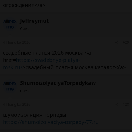
ограждения</a>
Jeffreymut
Guest
4 Tháng ba 2026
#29
свадебные платья 2026 москва <a
href=
https://svadebnye-platya-
msk.ru/
>свадебный платья москва каталог</a>
ShumoizolyaciyaTorpedykaw
Guest
4 Tháng ba 2026
#28
шумоизоляция торпеды
https://shumoizolyaciya-torpedy-77.ru