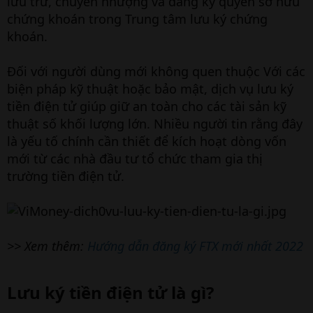
lưu trữ, chuyển nhượng và đăng ký quyền sở hữu
chứng khoán trong Trung tâm lưu ký chứng
khoán.
Đối với người dùng mới không quen thuộc Với các
biện pháp kỹ thuật hoặc bảo mật, dịch vụ lưu ký
tiền điện tử giúp giữ an toàn cho các tài sản kỹ
thuật số khối lượng lớn. Nhiều người tin rằng đây
là yếu tố chính cần thiết để kích hoạt dòng vốn
mới từ các nhà đầu tư tổ chức tham gia thị
trường tiền điện tử.
>> Xem thêm:
Hướng dẫn đăng ký FTX mới nhất 2022
Lưu ký tiền điện tử là gì?​