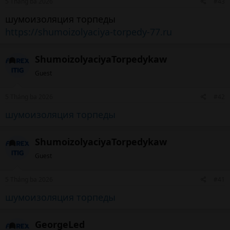
5 Tháng ba 2026
#43
шумоизоляция торпеды
https://shumoizolyaciya-torpedy-77.ru
ShumoizolyaciyaTorpedykaw
Guest
5 Tháng ba 2026
#42
шумоизоляция торпеды
ShumoizolyaciyaTorpedykaw
Guest
5 Tháng ba 2026
#41
шумоизоляция торпеды
GeorgeLed