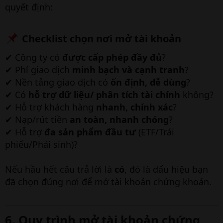
quyết định:
Checklist chọn nơi mở tài khoản​
✔ Công ty có
được cấp phép đầy đủ
?
✔ Phí giao dịch
minh bạch và cạnh tranh
?
✔ Nền tảng giao dịch có
ổn định, dễ dùng
?
✔ Có
hỗ trợ dữ liệu/ phân tích tài chính
không?
✔ Hỗ trợ khách hàng
nhanh, chính xác
?
✔ Nạp/rút tiền
an toàn, nhanh chóng
?
✔ Hỗ trợ
đa sản phẩm đầu tư
(ETF/Trái
phiếu/Phái sinh)?
Nếu hầu hết câu trả lời là
có
, đó là dấu hiệu bạn
đã chọn đúng nơi để mở tài khoản chứng khoán.
6. Quy trình mở tài khoản chứng