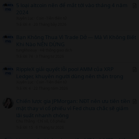
c
5 loại altcoin nên để mắt tới vào tháng 4 năm
l
2024
r
Xuyên Lục
Coin -Tiền điện tử
t
Trả lời
4
20 Tháng bảy 2026
i
c
Bạn Không Thua Vì Trade Dở — Mà Vì Không Biết
l
Khi Nào NÊN DỪNG
tungkhoisuy
Hệ thống giao dịch
Trả lời
74
3 Tháng tư 2026
RippleX giải quyết lỗi pool AMM của XRP
Ledger, khuyên người dùng nên thận trọng
r
Xuyên Lục
Coin -Tiền điện tử
t
Trả lời
4
22 Tháng năm 2026
i
c
Chiến lược gia JPMorgan: NĐT nên ưu tiên tiền
l
mặt thay vì cổ phiếu vì Fed chưa chắc sẽ giảm
r
lãi suất nhanh chóng
t
Chu Thắng
Chỉ số, Cổ phiếu
i
Trả lời
15
6 Tháng tư 2026
c