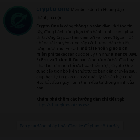
W
crypto one
Member
·
đến từ
Hoàng đạo
r
thành, hà nội
i
t
Crypto One
là cổng thông tin toàn diện và đáng tin
t
cậy, đồng hành cùng bạn trên hành trình chinh phục
e
thị trường Crypto (Tiền điện tử) và Forex (Ngoại hối).
n
Chúng tôi chuyên cung cấp các hướng dẫn chi tiết,
b
từng bước một về cách
mở tài khoản giao dịch
y
miễn phí
tại các sàn quốc tế uy tín như
Binance
,
XM
,
FxPro
, và
Tickmill
. Dù bạn là người mới bắt đầu hay
nhà đầu tư muốn tối ưu hóa chiến lược, Crypto One
cung cấp trọn bộ kiến thức từ cơ bản đến chuyên sâu,
giúp bạn tự tin giao dịch và quản lý tài sản hiệu quả.
Hãy bắt đầu ngay hành trình đầu tư thông minh của
bạn!
Khám phá thêm các hướng dẫn chi tiết tại:
https://chungkhoantcbs.xyz
Bạn phải đăng nhập hoặc đăng ký để phản hồi tại đây.