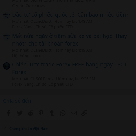
Mới nhất: DichaelCucky
Hôm nay lúc 2:10 AM
Crypto Currencies
Đầu tư cổ phiếu quốc tế, Cần bao nhiêu tiền?
Mới nhất: OLaneDiuct
Hôm nay lúc 1:48 AM
Forex, Vàng, Chỉ số, Cổ phiếu CFD
Mất nửa ngày ở tiệm sửa xe và bài học "thay
nhớt" cho tài khoản forex
Mới nhất: OLaneDiuct
Hôm nay lúc 1:19 AM
Hệ thống giao dịch
Chiến lược trade Forex FREE hàng ngày - SOI
Forex
Mới nhất: CL SOI Forex
Hôm qua, lúc 9:26 PM
Forex, Vàng, Chỉ số, Cổ phiếu CFD
Chia sẻ đến
Facebook
Twitter
Reddit
Pinterest
Tumblr
WhatsApp
Email
Link
Chứng khoán Việt Nam