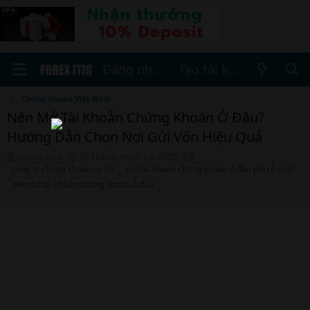
Đăng nhập
Tạo tài khoản
Chứng khoán Việt Nam
Nên Mở Tài Khoản Chứng Khoán Ở Đâu?
Hướng Dẫn Chọn Nơi Gửi Vốn Hiệu Quả
T
N
T
crypto one
18 Tháng mười hai 2025
h
g
h
công ty chứng khoán uy tín
mở tài khoản chứng khoán ở đâu phí rẻ nhất
r
à
ẻ
nên mở tài khoản chứng khoán ở đâu
e
y
a
b
d
ắ
s
t
t
đ
a
ầ
r
u
t
e
r