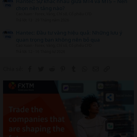
l
Hantec: Sự khác nhau giữa MT4 và MT5 – Nên
chọn nền tảng nào?
Cao Xuan
Forex, Vàng, Chỉ số, Cổ phiếu CFD
Trả lời
13
29 Tháng năm 2026
Hantec: Đầu tư vàng hiệu quả: Những lưu ý
quan trọng bạn không nên bỏ qua
Cao Xuan
Forex, Vàng, Chỉ số, Cổ phiếu CFD
Trả lời
12
16 Tháng tư 2026
Facebook
Twitter
Reddit
Pinterest
Tumblr
WhatsApp
Email
Link
Chia sẻ: