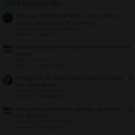
Có thể bạn quan tâm
Đánh giá TCBS chi tiết 2026: Có nên mở tài
khoản chứng khoán TCBS không?
crypto one
Sàn chứng khoán Việt Nam
Trả lời
43
3 Tháng tư 2026
Trade hay bị hòa vốn hoặc lỗ nhẹ thì nên xem lại
cái này
loplim
Sàn Forex
Trả lời
3
11 Tháng sáu 2026
‘Không nên để doanh nghiệp nào cũng được
xây nhà ở xã hội’
r
Chu Thắng
Chỉ số, Cổ phiếu
t
Trả lời
18
13 Tháng ba 2026
i
c
FxPro: Không nên đánh giá thấp sức mạnh
l
của đồng USD
r
cobemetaichinh
Coin -Tiền điện tử
t
Trả lời
19
30 Tháng ba 2026
i