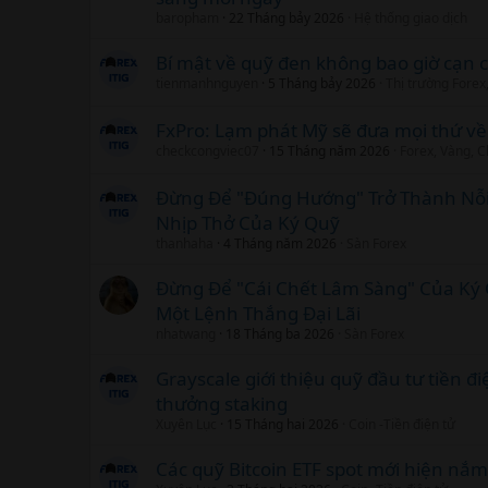
baropham
22 Tháng bảy 2026
Hệ thống giao dịch
Bí mật về quỹ đen không bao giờ cạn c
tienmanhnguyen
5 Tháng bảy 2026
Thị trường Forex
FxPro: Lạm phát Mỹ sẽ đưa mọi thứ v
checkcongviec07
15 Tháng năm 2026
Forex, Vàng, C
Đừng Để "Đúng Hướng" Trở Thành Nỗi 
Nhịp Thở Của Ký Quỹ
thanhaha
4 Tháng năm 2026
Sàn Forex
Đừng Để "Cái Chết Lâm Sàng" Của Ký 
Một Lệnh Thắng Đại Lãi
nhatwang
18 Tháng ba 2026
Sàn Forex
Grayscale giới thiệu quỹ đầu tư tiền đ
thưởng staking
Xuyên Lục
15 Tháng hai 2026
Coin -Tiền điện tử
Các quỹ Bitcoin ETF spot mới hiện nắ