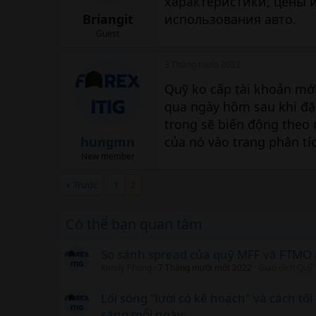
характеристики, цены 
Briangit
использования авто.
Guest
3 Tháng mười 2022
Quỹ ko cấp tài khoản mới
qua ngày hôm sau khi đặt
trong sẽ biến động theo 
hungmn
của nó vào trang phân tí
New member
Trước
1
2
Có thể bạn quan tâm
So sánh spread của quỹ MFF và FTMO
Kendy Phong
7 Tháng mười một 2022
Giao dịch Quỹ
Lối sống "lười có kế hoạch" và cách tô
sáng mỗi ngày