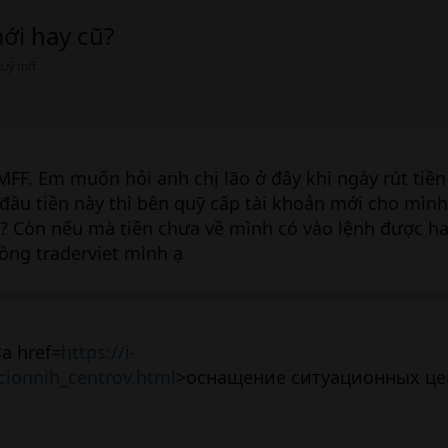
ới hay cũ?
uỹ mff
FF. Em muốn hỏi anh chị lão ở đây khi ngày rút tiền 
n đầu tiền này thì bên quỹ cấp tài khoản mới cho mìn
ạ ? Còn nếu mà tiền chưa về mình có vào lệnh được h
ng traderviet mình ạ
a href=
https://i-
cionnih_centrov.html
>оснащение ситуационных це