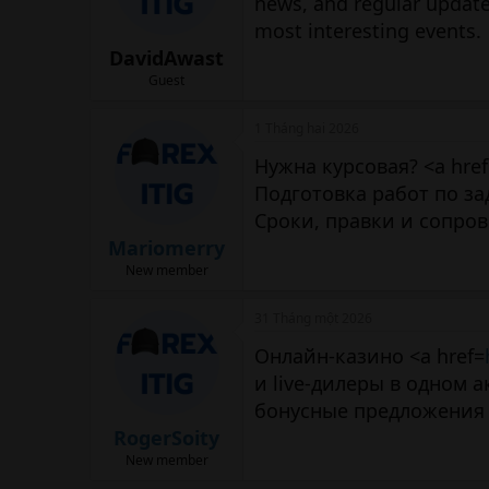
news, and regular update
most interesting events.
DavidAwast
Guest
1 Tháng hai 2026
Нужна курсовая? <a href
Подготовка работ по з
Сроки, правки и сопро
Mariomerry
New member
31 Tháng một 2026
Онлайн-казино <a href=
и live-дилеры в одном 
бонусные предложения и
RogerSoity
New member