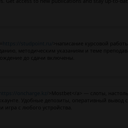
s. Get access to new publications and stay up-to-dat
=
https://studpoint.ru/
>написание курсовой работы
аданию, методическим указаниям и теме преподав
вождение до сдачи включены.
https://oncharge.kz/
>Mostbet</a> — слоты, настол
аккаунте. Удобные депозиты, оперативный вывод с
 игра с любого устройства.