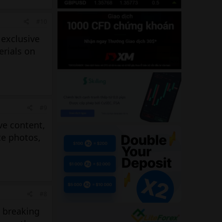
#10
 exclusive
erials on
#9
ve content,
te photos,
#8
, breaking