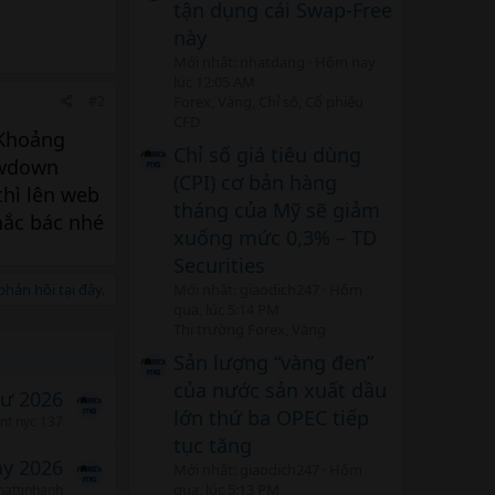
tận dụng cái Swap-Free
này
Mới nhất: nhatdang
Hôm nay
lúc 12:05 AM
#2
Forex, Vàng, Chỉ số, Cổ phiếu
CFD
 Khoảng
Chỉ số giá tiêu dùng
rawdown
(CPI) cơ bản hàng
thì lên web
tháng của Mỹ sẽ giảm
hắc bác nhé
xuống mức 0,3% – TD
Securities
hản hồi tại đây.
Mới nhất: giaodich247
Hôm
qua, lúc 5:14 PM
Thị trường Forex, Vàng
Sản lượng “vàng đen”
của nước sản xuất dầu
tư 2026
lớn thứ ba OPEC tiếp
ent nyc 137
tục tăng
ảy 2026
Mới nhất: giaodich247
Hôm
qua, lúc 5:13 PM
hattinhanh