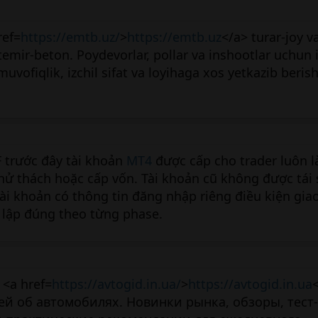
ref=
https://emtb.uz/
>
https://emtb.uz
</a> turar-joy v
temir-beton. Poydevorlar, pollar va inshootlar uchun 
uvofiqlik, izchil sifat va loyihaga xos yetkazib berish
 trước đây tài khoản
MT4
được cấp cho trader luôn l
hử thách hoặc cấp vốn. Tài khoản cũ không được tái
ài khoản có thông tin đăng nhập riêng điều kiện giao
t lập đúng theo từng phase.
<a href=
https://avtogid.in.ua/
>
https://avtogid.in.ua
й об автомобилях. Новинки рынка, обзоры, тест