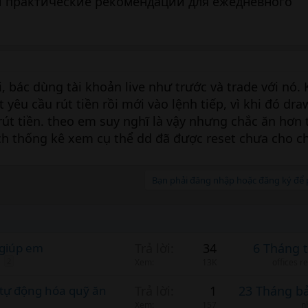
и практические рекомендации для ежедневного
, bác dùng tài khoản live như trước và trade với nó.
 yêu cầu rút tiền rồi mới vào lệnh tiếp, vì khi đó d
rút tiền. theo em suy nghĩ là vậy nhưng chắc ăn hơn 
ch thống kê xem cụ thể dd đã được reset chưa cho c
Bạn phải đăng nhập hoặc đăng ký để p
 giúp em
Trả lời
34
6 Tháng 
2
Xem
13K
offices r
i tự động hóa quỹ ăn
Trả lời
1
23 Tháng b
Xem
157
n