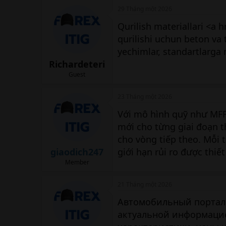
29 Tháng một 2026
Qurilish materiallari <a h
qurilishi uchun beton va 
yechimlar, standartlarga m
Richardeteri
Guest
23 Tháng một 2026
Với mô hình quỹ như MFF
mới cho từng giai đoạn t
cho vòng tiếp theo. Mỗi t
giaodich247
giới hạn rủi ro được thiế
Member
21 Tháng một 2026
Автомобильный портал 
актуальной информацие