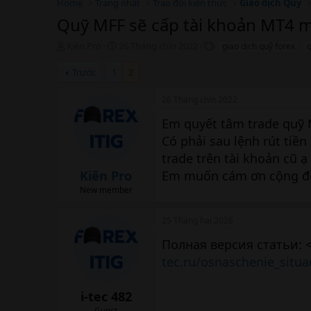
Home
Trang nhất
Trao đổi kiến thức
Giao dịch Quỹ
Quỹ MFF sẽ cấp tài khoản MT4 m
T
N
T
Kiên Pro
26 Tháng chín 2022
giao dịch quỹ forex
q
h
g
h
r
à
ẻ
Trước
1
2
e
y
a
b
26 Tháng chín 2022
d
ắ
s
t
Em quyết tâm trade quỹ M
t
đ
Có phải sau lệnh rút tiề
a
ầ
trade trên tài khoản cũ 
r
u
t
Kiên Pro
Em muốn cám ơn cộng đồ
e
New member
r
25 Tháng hai 2026
Полная версия статьи: <
tec.ru/osnaschenie_situa
i-tec 482
Guest