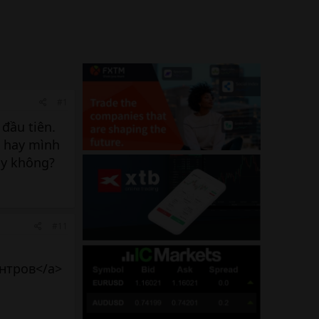
#1
đầu tiên.
h hay mình
ay không?
#11
нтров</a>