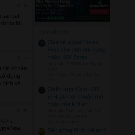
#5
a sanoat
ishonchli
.
Bài mới nhất
Chia sẻ signal Forex
FREE cho anh em hàng
ngày- SOI Forex
#4
Mới nhất: CL SOI Forex
6 phút
à tài khoản
trước
Forex, Vàng, Chỉ số, Cổ phiếu
 sử dụng
CFD
 dịch và
Chiến lược Coin: BTC,
ETH 247 lợi nhuận mỗi
ngày của MrLan
#3
Mới nhất: Chiến lược Coin 247
Hôm nay lúc 12:38 AM
</a> с
Crypto Currencies
-драйвы,
Dân gồng lệnh dài nhớ