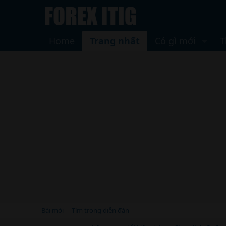
Home
Trang nhất
Có gì mới
T
Bài mới
Tìm trong diễn đàn