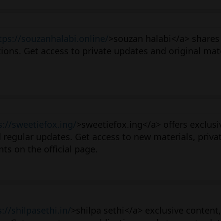
tps://souzanhalabi.online/
>souzan halabi</a> shares
ions. Get access to private updates and original mat
s://sweetiefox.ing/
>sweetiefox.ing</a> offers exclusi
d regular updates. Get access to new materials, priva
s on the official page.
://shilpasethi.in/
>shilpa sethi</a> exclusive content