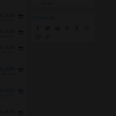
Dầu thô
ảy 2026
Chia sẻ đến
m Investor
Facebook
Twitter
Reddit
Pinterest
Tumblr
WhatsApp
m 2026
Email
Link
iaodich247
ảy 2026
Nhu Binh
ảy 2026
Nhu Binh
tư 2026
ent nyc 955
ba 2026