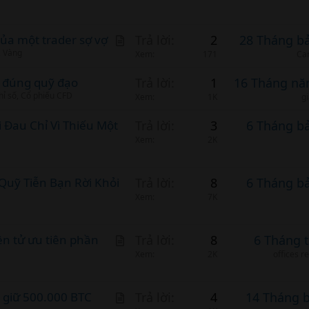
A
ủa một trader sợ vợ
Trả lời
2
28 Tháng b
, Vàng
r
Xem
171
Ca
t
ề đúng quỹ đạo
Trả lời
1
16 Tháng nă
i
hỉ số, Cổ phiếu CFD
Xem
1K
g
c
Đau Chỉ Vì Thiếu Một
l
Trả lời
3
6 Tháng b
Xem
2K
e
Quỹ Tiễn Bạn Rời Khỏi
Trả lời
8
6 Tháng b
Xem
7K
A
iện tử ưu tiên phần
Trả lời
8
6 Tháng 
r
Xem
2K
offices r
t
i
A
m giữ 500.000 BTC
Trả lời
4
14 Tháng 
c