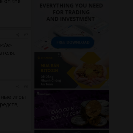
e on the
#7
</a>
ателя.
#6
ьные игры
редств,