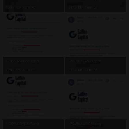
169.7 KB · Xem: 70
342.8 KB · Xem: 61
1706502306553.png
1706502324860.png
226.7 KB · Xem: 68
235.8 KB · Xem: 68
1706502347227.png
1706502365912.png