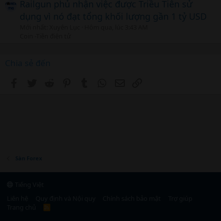
Railgun phủ nhận việc được Triều Tiên sử
dụng vì nó đạt tổng khối lượng gần 1 tỷ USD
Mới nhất: Xuyên Lục
Hôm qua, lúc 3:43 AM
Coin -Tiền điện tử
Chia sẻ đến
Facebook
Twitter
Reddit
Pinterest
Tumblr
WhatsApp
Email
Link
Sàn Forex
Tiếng Việt
Liên hệ
Quy định và Nội quy
Chính sách bảo mật
Trợ giúp
Trang chủ
R
S
S