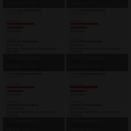
207.6 KB · Xem: 75
234 KB · Xem: 63
1706502393968.png
1706502416149.png
641.8 KB · Xem: 65
642.4 KB · Xem: 59
1706502434857.png
1706502466034.png
666.9 KB · Xem: 56
639.8 KB · Xem: 66