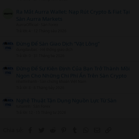
Ra Mắt Aurra Wallet: Nạp Rút Crypto & Fiat Tại
Sàn Aurra Markets
AurraOfficial
Sàn Forex
Trả lời
4
12 Tháng sáu 2026
Đừng Để Sàn Giao Dịch “Vặt Lông”
dungdaubac
Hệ thống giao dịch
Trả lời
0
31 Tháng ba 2026
Đừng Để Sự Kiên Định Của Bạn Trở Thành Mồi
Ngon Cho Những Chi Phí Ẩn Trên Sàn Crypto
nhattinhanh
Sàn chứng khoán Việt Nam
Trả lời
8
6 Tháng bảy 2026
Nghệ Thuật Tận Dụng Nguồn Lực Từ Sàn
tunannh
Sàn Forex
Trả lời
12
15 Tháng tư 2026
Facebook
Twitter
Reddit
Pinterest
Tumblr
WhatsApp
Email
Link
Chia sẻ: