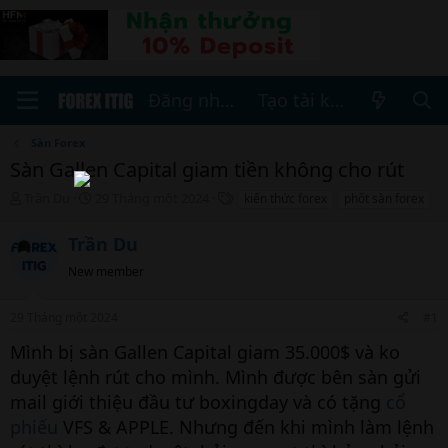
Đăng nhập
Tạo tài khoản
Sàn Forex
Sàn Gallen Capital giam tiền không cho rút
T
N
T
Trần Du
29 Tháng một 2024
kiến thức forex
phốt sàn forex
h
g
h
r
à
ẻ
Trần Du
e
y
a
b
New member
d
ắ
s
t
29 Tháng một 2024
#1
t
đ
a
ầ
Mình bị sàn Gallen Capital giam 35.000$ và ko
r
u
duyệt lệnh rút cho mình. Mình được bên sàn gửi
t
e
mail giới thiệu đầu tư boxingday và có tặng
cổ
r
phiếu
VFS & APPLE. Nhưng đến khi mình làm lệnh