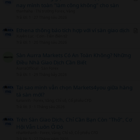
nay mình toàn "làm công không" cho sàn
r
thanhaha
Thị trường Forex, Vàng
t
Trả lời
1
27 Tháng sáu 2026
i
c
Ethena thông báo tích hợp với ví sàn giao dịch
l
Xuyên Lục
Coin -Tiền điện tử
r
Trả lời
1
20 Tháng sáu 2026
t
i
Sàn Aurra Markets Có An Toàn Không? Những
c
Điều Nhà Giao Dịch Cần Biết
l
AurraOfficial
Sàn Forex
Trả lời
1
29 Tháng bảy 2026
Tại sao mình vẫn chọn Markets4you giữa hàng
tá sàn mới?
tunannh
Forex, Vàng, Chỉ số, Cổ phiếu CFD
Trả lời
3
1 Tháng sáu 2026
Trên Sàn Giao Dịch, Chỉ Cần Bạn Còn "Thở", Cơ
Hội Vẫn Luôn Ở Đó
nhattinhanh
Forex, Vàng, Chỉ số, Cổ phiếu CFD
Trả lời
5
27 Tháng năm 2026