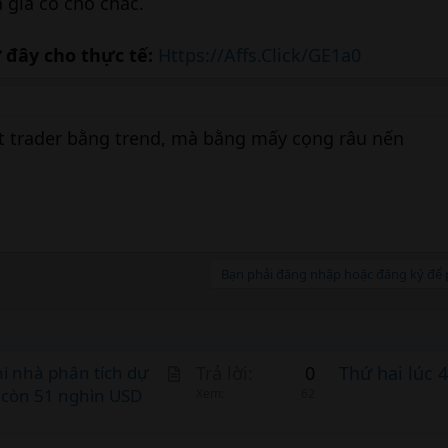
gia cố cho chắc.
đây cho thực tế:
Https://Affs.Click/GE1a0
ết trader bằng trend, mà bằng mấy cọng râu nến
Bạn phải đăng nhập hoặc đăng ký để p
A
hi nhà phân tích dự
Trả lời
0
Thứ hai lúc 
 còn 51 nghìn USD
r
Xem
62
t
i