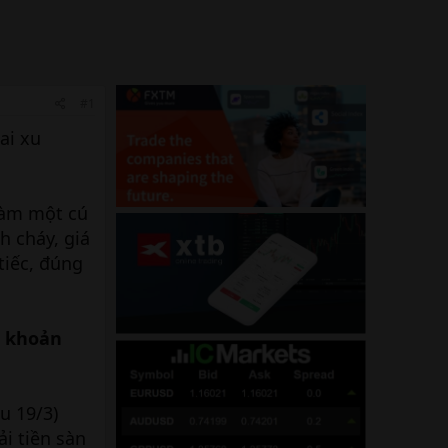
#1
ai xu
làm một cú
h cháy, giá
tiếc, đúng
i khoản
u 19/3)
i tiền sàn