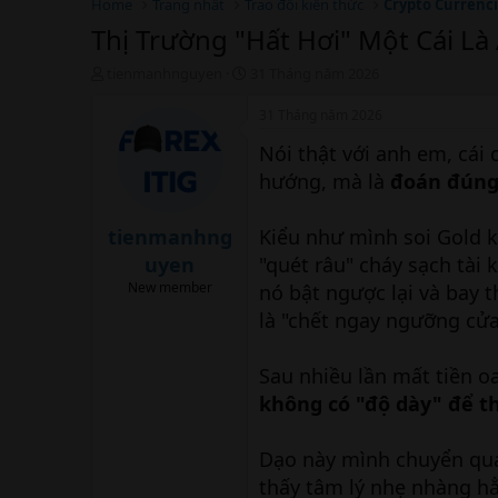
Home
Trang nhất
Trao đổi kiến thức
Crypto Currenc
Thị Trường "Hất Hơi" Một Cái L
T
N
tienmanhnguyen
31 Tháng năm 2026
h
g
r
à
31 Tháng năm 2026
e
y
Nói thật với anh em, cái 
a
b
d
ắ
hướng, mà là
đoán đúng
s
t
t
đ
a
ầ
tienmanhng
Kiểu như mình soi Gold k
r
u
uyen
"quét râu" cháy sạch tài 
t
New member
nó bật ngược lại và bay t
e
r
là "chết ngay ngưỡng cửa
Sau nhiều lần mất tiền o
không có "độ dày" để th
Dạo này mình chuyển qua
thấy tâm lý nhẹ nhàng hẳ