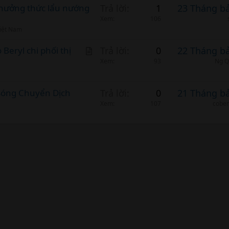
i
 thưởng thức lẩu nướng
Trả lời
1
23 Tháng b
c
Xem
106
l
iệt Nam
e
A
eryl chi phối thị
Trả lời
0
22 Tháng b
r
Xem
93
Ng Q
t
i
Sóng Chuyển Dịch
Trả lời
0
21 Tháng b
c
Xem
107
cobem
l
e
nk