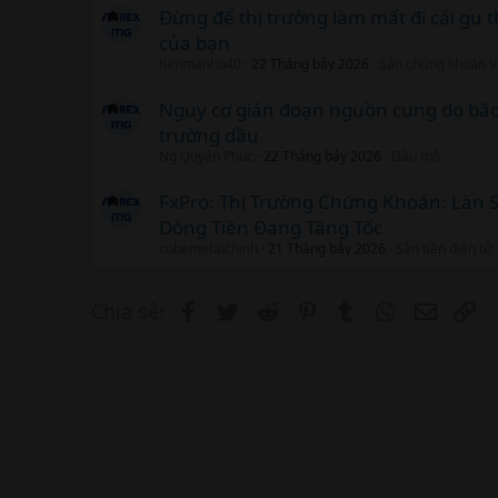
Đừng để thị trường làm mất đi cái gu
của bạn
tienmanhu40
22 Tháng bảy 2026
Sàn chứng khoán V
Nguy cơ gián đoạn nguồn cung do bão B
trường dầu
Ng Quyên Phúc
22 Tháng bảy 2026
Dầu thô
FxPro: Thị Trường Chứng Khoán: Làn 
Dòng Tiền Đang Tăng Tốc
cobemetaichinh
21 Tháng bảy 2026
Sàn tiền điện tử
Facebook
Twitter
Reddit
Pinterest
Tumblr
WhatsApp
Email
Li
Chia sẻ: