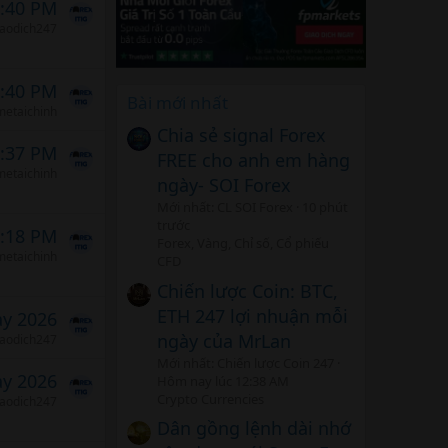
5:40 PM
iaodich247
6:40 PM
Bài mới nhất
etaichinh
Chia sẻ signal Forex
6:37 PM
FREE cho anh em hàng
etaichinh
ngày- SOI Forex
Mới nhất: CL SOI Forex
10 phút
trước
6:18 PM
Forex, Vàng, Chỉ số, Cổ phiếu
etaichinh
CFD
Chiến lược Coin: BTC,
ETH 247 lợi nhuận mỗi
ảy 2026
ngày của MrLan
iaodich247
Mới nhất: Chiến lược Coin 247
ảy 2026
Hôm nay lúc 12:38 AM
Crypto Currencies
iaodich247
Dân gồng lệnh dài nhớ