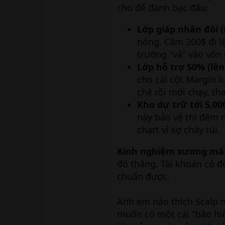
cho để đánh bạc đâu:
Lớp giáp nhân đôi (
nóng. Cầm 200$ đi lệ
trường "vả" vào vốn 
Lớp hỗ trợ 50% (lên 
cho cái cột Margin l
chê rồi mới chạy, th
Kho dự trữ tới 5,00
này bảo vệ thì đêm 
chart vì sợ cháy túi.
Kinh nghiệm xương má
đó thắng. Tài khoản có đ
chuẩn được.
Anh em nào thích Scalp 
muốn có một cái "bảo hiể