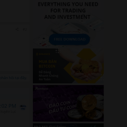
#2
hản hồi tại đây.
4:02 PM
Xuyên Lục