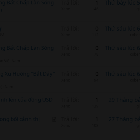
àng Bất Chấp Làn Sóng
Trả lời
1
Thứ bảy lúc 
c
n
Xem
146
g
l
e
g!
Trả lời
0
Thứ sáu lúc 
 BO
Xem
112
cobem
àng Bất Chấp Làn Sóng
Trả lời
0
Thứ sáu lúc 
Xem
78
cobem
án Việt Nam
ng Xu Hướng "Bắt Đáy"
Trả lời
0
Thứ sáu lúc 
Xem
94
cobem
iệt Nam
mạnh lên của đồng USD
Trả lời
1
29 Tháng b
Xem
139
g
A
rong bối cảnh thị
Trả lời
1
27 Tháng b
r
Xem
108
g
t