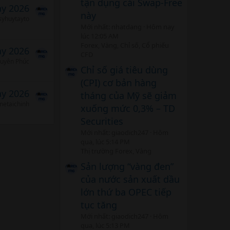
tận dụng cái Swap-Free
ảy 2026
này
syhuytayto
Mới nhất: nhatdang
Hôm nay
lúc 12:05 AM
Forex, Vàng, Chỉ số, Cổ phiếu
ảy 2026
CFD
uyên Phúc
Chỉ số giá tiêu dùng
(CPI) cơ bản hàng
ảy 2026
tháng của Mỹ sẽ giảm
etaichinh
xuống mức 0,3% – TD
Securities
Mới nhất: giaodich247
Hôm
qua, lúc 5:14 PM
Thị trường Forex, Vàng
Sản lượng “vàng đen”
của nước sản xuất dầu
lớn thứ ba OPEC tiếp
tục tăng
Mới nhất: giaodich247
Hôm
qua, lúc 5:13 PM