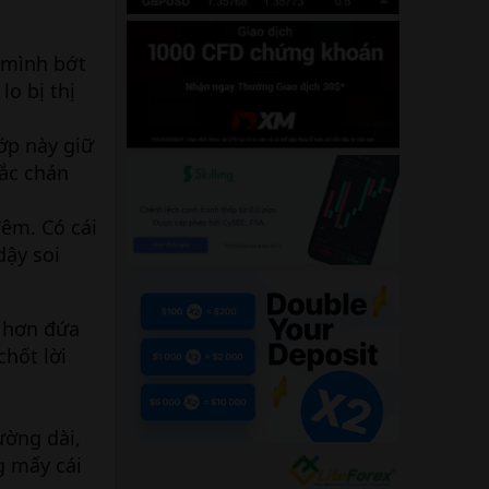
 mình bớt
o bị thị
ớp này giữ
lắc chán
êm. Có cái
dậy soi
" hơn đứa
chốt lời
ường dài,
g mấy cái