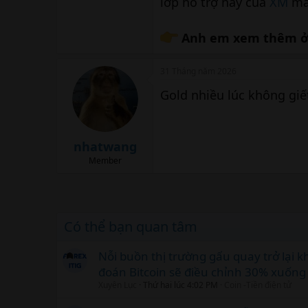
lớp hỗ trợ này của
XM
mà 
Anh em xem thêm ở 
31 Tháng năm 2026
Gold nhiều lúc không gi
nhatwang
Member
Có thể bạn quan tâm
Nỗi buồn thị trường gấu quay trở lại k
đoán Bitcoin sẽ điều chỉnh 30% xuống
Xuyên Lục
Thứ hai lúc 4:02 PM
Coin -Tiền điện tử