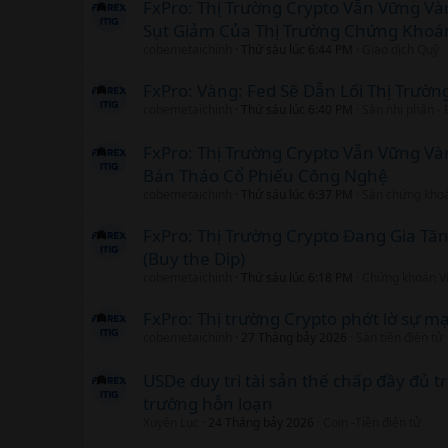
FxPro: Thị Trường Crypto Vẫn Vững V
Sụt Giảm Của Thị Trường Chứng Khoá
cobemetaichinh
Thứ sáu lúc 6:44 PM
Giao dịch Quỹ
FxPro: Vàng: Fed Sẽ Dẫn Lối Thị Trườn
cobemetaichinh
Thứ sáu lúc 6:40 PM
Sàn nhị phân -
FxPro: Thị Trường Crypto Vẫn Vững V
Bán Tháo Cổ Phiếu Công Nghệ
cobemetaichinh
Thứ sáu lúc 6:37 PM
Sàn chứng kho
FxPro: Thị Trường Crypto Đang Gia Tă
(Buy the Dip)
cobemetaichinh
Thứ sáu lúc 6:18 PM
Chứng khoán V
FxPro: Thị trường Crypto phớt lờ sự 
cobemetaichinh
27 Tháng bảy 2026
Sàn tiền điện tử
USDe duy trì tài sản thế chấp đầy đủ t
trường hỗn loạn
Xuyên Lục
24 Tháng bảy 2026
Coin -Tiền điện tử