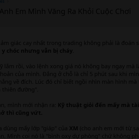
ies
à Anh Em Mình Văng Ra Khỏi Cuộc Chơi
cảm giác cay nhất trong trading không phải là đoán s
 y chóc nhưng vẫn bị cháy
.
ỹ lắm rồi, vào lệnh xong giá nó không bay ngay mà 
khoản của mình. Đắng ở chỗ là chỉ 5 phút sau khi mìn
hẳng về đích. Lúc đó chỉ biết ngồi nhìn màn hình mà 
 thiên đường".
an, mình mới nhận ra:
Kỹ thuật giỏi đến mấy mà tà
ở thì cũng vứt.
 dùng mấy lớp "giáp" của
XM
(cho anh em mới từ sa
n. Mình coi nó là "bình oxy dự phòng" chứ không phả