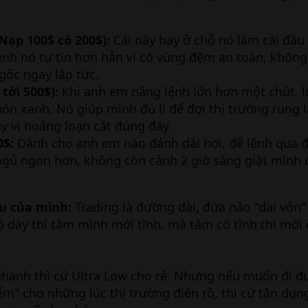
Nạp 100$ có 200$):
Cái này hay ở chỗ nó làm cái đầu
nh nó tự tin hơn hẳn vì có vùng đệm an toàn, không l
gốc ngay lập tức.
tới 500$):
Khi anh em nâng lệnh lớn hơn một chút, l
uôn xanh. Nó giúp mình đủ lì để đợi thị trường rung 
ay vì hoảng loạn cắt đúng đáy.
0$:
Dành cho anh em nào đánh dài hơi, để lệnh qua đ
ngủ ngon hơn, không còn cảnh 2 giờ sáng giật mình 
u của mình:
Trading là đường dài, đứa nào "dai vốn
ộ dày thì tâm mình mới tĩnh, mà tâm có tĩnh thì mới 
nhanh thì cứ Ultra Low cho rẻ. Nhưng nếu muốn đi đ
m" cho những lúc thị trường điên rồ, thì cứ tận dụn