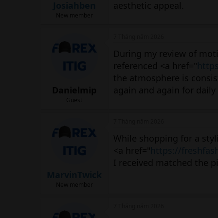
Josiahben
aesthetic appeal.
New member
7 Tháng năm 2026
During my review of motiv
referenced <a href="
http
the atmosphere is consist
Danielmip
again and again for daily 
Guest
7 Tháng năm 2026
While shopping for a styl
<a href="
https://freshfas
I received matched the p
MarvinTwick
New member
7 Tháng năm 2026