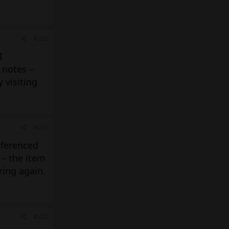
#222
I
 notes –
 visiting
#221
referenced
 – the item
ring again.
#220