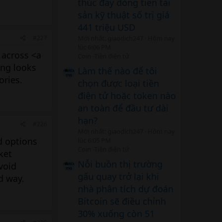
thúc đẩy dòng tiền tài
sản kỹ thuật số trị giá
441 triệu USD
#227
Mới nhất: giaodich247
Hôm nay
lúc 6:06 PM
 across <a
Coin -Tiền điện tử
ing looks
Làm thế nào để tôi
ories.
chọn được loại tiền
điện tử hoặc token nào
an toàn để đầu tư dài
hạn?
#226
Mới nhất: giaodich247
Hôm nay
d options
lúc 6:05 PM
Coin -Tiền điện tử
ket
Nỗi buồn thị trường
void
gấu quay trở lại khi
d way.
nhà phân tích dự đoán
Bitcoin sẽ điều chỉnh
30% xuống còn 51