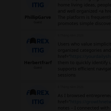
home living ideas, peopl
and well organized <a hr
PhillipGarve
The platform is frequent
Guest
promotes simple discovery
8 Tháng năm 2026
Users who value simplicit
organized categories and 
href="
https://yourdailys
Herbertfrarf
them to quickly identify 
Guest
supports efficient navig
sessions
8 Tháng năm 2026
As I browsed entrepreneu
href="
https://growthnet
notes – I connected with