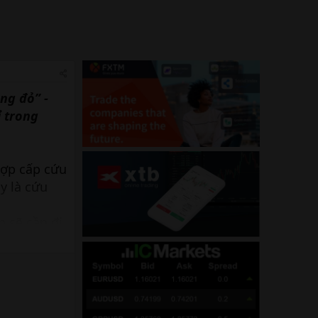
ng đỏ” -
ỉ trong
hợp cấp cứu
y là cứu
n sẽ cần đi
ến phẫu
ệnh nhân.
ngoặt trong