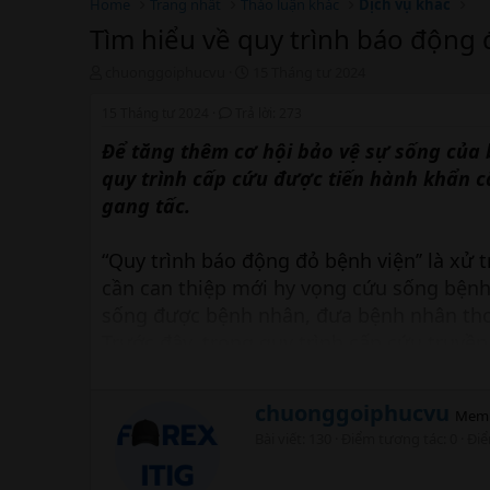
Home
Trang nhất
Thảo luận khác
Dịch vụ khác
Tìm hiểu về quy trình báo động 
T
N
chuonggoiphucvu
15 Tháng tư 2024
h
g
r
à
15 Tháng tư 2024
Trả lời: 273
e
y
Để tăng thêm cơ hội bảo vệ sự sống của 
a
b
d
ắ
quy trình cấp cứu được tiến hành khẩn c
s
t
gang tấc.
t
đ
a
ầ
r
u
“Quy trình báo động đỏ bệnh viện’’ là xử
t
cần can thiệp mới hy vọng cứu sống bệnh 
e
r
sống được bệnh nhân, đưa bệnh nhân thoá
Trước đây, trong quy trình cấp cứu truyề
từ các bước như khám bệnh, làm các xét
thuật. Quy trình này mất khá nhiều thời 
W
chuonggoiphucvu
Mem
Xuất phát từ những điều trên, quy trình 
r
Bài viết
130
Điểm tương tác
0
Đi
i
cấp cứu, làm tăng cơ hội sống cho nhiều
t
t