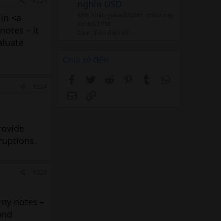
#225
nghìn USD
Mới nhất: giaodich247
Hôm nay
in <a
lúc 6:03 PM
notes – it
Coin -Tiền điện tử
aluate
Chia sẻ đến
Facebook
Twitter
Reddit
Pinterest
Tumblr
WhatsApp
#224
Email
Link
rovide
ruptions.
#223
 my notes –
and