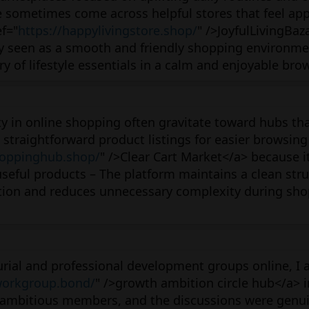
e sometimes come across helpful stores that feel ap
ef="
https://happylivingstore.shop/
" />JoyfulLivingBaz
ly seen as a smooth and friendly shopping environme
 of lifestyle essentials in a calm and enjoyable brow
y in online shopping often gravitate toward hubs tha
straightforward product listings for easier browsing
hoppinghub.shop/
" />Clear Cart Market</a> because i
useful products – The platform maintains a clean stru
ation and reduces unnecessary complexity during sh
rial and professional development groups online, I 
workgroup.bond/
" />growth ambition circle hub</a> 
 ambitious members, and the discussions were genui