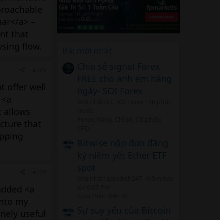
proachable
aar</a> –
nt that
sing flow.
Bài mới nhất
Chia sẻ signal Forex
#229
FREE cho anh em hàng
t offer well
ngày- SOI Forex
 <a
Mới nhất: CL SOI Forex
16 phút
t allows
trước
Forex, Vàng, Chỉ số, Cổ phiếu
cture that
CFD
opping
Bitwise nộp đơn đăng
ký niêm yết Ether ETF
spot
#228
Mới nhất: giaodich247
Hôm nay
lúc 6:07 PM
added <a
Coin -Tiền điện tử
into my
Sự suy yếu của Bitcoin
nely useful