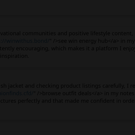
ational communities and positive lifestyle content, 
s://winwithus.bond/
" />see win energy hub</a> in my
ently encouraging, which makes it a platform I enjoy
inspiration.
ish jacket and checking product listings carefully, I 
hionfinds.cfd/
" />browse outfit deals</a> in my notes
ictures perfectly and that made me confident in orde