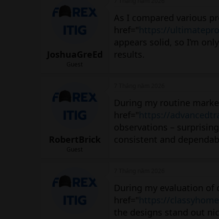
7 Tháng năm 2026
As I compared various pr
href="
https://ultimatepro
appears solid, so I’m only
JoshuaGreEd
results.
Guest
7 Tháng năm 2026
During my routine market
href="
https://advancedtr
observations – surprising
RobertBrick
consistent and dependabl
Guest
7 Tháng năm 2026
During my evaluation of 
href="
https://classyhom
the designs stand out nic