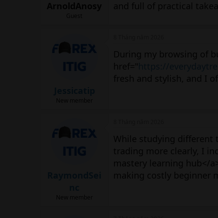
ArnoldAnosy
and full of practical take
Guest
8 Tháng năm 2026
During my browsing of bu
href="
https://everydaytr
fresh and stylish, and I 
Jessicatip
New member
8 Tháng năm 2026
While studying different
trading more clearly, I in
mastery learning hub</a>
RaymondSei
making costly beginner m
nc
New member