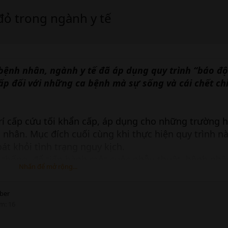
đỏ trong ngành y tế
bệnh nhân, ngành y tế đã áp dụng quy trình “báo độ
ấp đối với những ca bệnh mà sự sống và cái chết ch
 trí cấp cứu tối khẩn cấp, áp dụng cho những trường 
nhân. Mục đích cuối cùng khi thực hiện quy trình nà
t khỏi tình trạng nguy kịch.
n thống, để tiến hành một cuộc phẫu thuật, bệnh nhâ
Nhấn để mở rộng...
 nghiệm lâm sàng, chuẩn bị phòng mổ, sau đó mới đ
gian, do đó nó vô tình cướp mất sự sống của nhiều b
ber
báo động đỏ bệnh viện đã ra đời và được coi là bước 
ểm
16
 bệnh nhân nguy kịch.